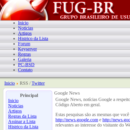
Inicio
Noticias
Artigos
Histrico da Lista
Forum
Keyserver
Regras
Galeria
PC-BSD
Contato
Inicio
RSS /
Twitter
Google News
Principal
Google News, notícias Google a respeit
Inicio
Código Aberto em geral.
Noticias
Artigos
Estas pesquisas são as mesmas que você
Regras da Lista
http://news.google.com
e
http://news.go
Assinar a Lista
relevantes ao interesse do visitante do
Histrico da Lista