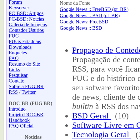
Forum
Nome da Fonte
Keyserver
Google News :: FreeBSD (pt_BR)
PC-BSD: Artigos
Google News :: BSD (pt_BR)
PC-BSD: Notcias
Google News::FreeBSD
Galeria de Imagens
Google News :: BSD
Contador Usurios
FUG
FUGs Estaduais
Downloads
Propagao de Conte
Enquetes
Propagação de cont
FAQ
Resumo do Site
RSS, para você ficar
Links
Pesquisar
FUG e do histórico d
Contato
seu sofware favorito
Sobre a FUG-BR
RSS
/
Twitter
de news, cliente de 
-
DOC-BR (FUG BR)
builtin
à RSS dos na
Introduo
BSD Geral
(10)
Projeto DOC-BR
Handbook
Software Livre em 
FAQ Oficial
-
Tecnologia Geral
(
+ Noticias