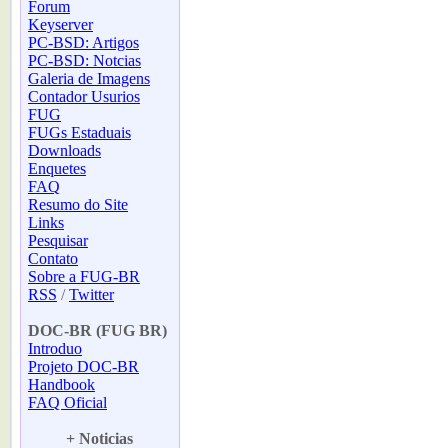
Forum
Keyserver
PC-BSD: Artigos
PC-BSD: Notcias
Galeria de Imagens
Contador Usurios
FUG
FUGs Estaduais
Downloads
Enquetes
FAQ
Resumo do Site
Links
Pesquisar
Contato
Sobre a FUG-BR
RSS
/
Twitter
-
DOC-BR (FUG BR)
Introduo
Projeto DOC-BR
Handbook
FAQ Oficial
-
+ Noticias