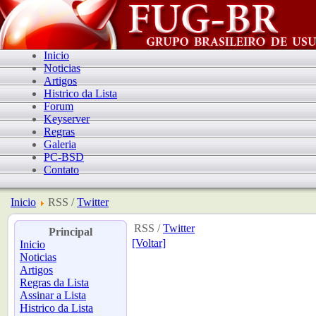
Inicio
Noticias
Artigos
Histrico da Lista
Forum
Keyserver
Regras
Galeria
PC-BSD
Contato
Inicio
RSS /
Twitter
RSS /
Twitter
Principal
[Voltar]
Inicio
Noticias
Artigos
Regras da Lista
Assinar a Lista
Histrico da Lista