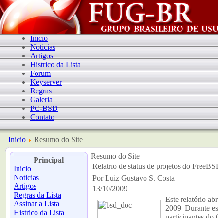
Inicio
Noticias
Artigos
Histrico da Lista
Forum
Keyserver
Regras
Galeria
PC-BSD
Contato
Inicio
Resumo do Site
Resumo do Site
Principal
Relatrio de status de projetos do FreeB
Inicio
Noticias
Por Luiz Gustavo S. Costa
Artigos
13/10/2009
Regras da Lista
Este relatório ab
Assinar a Lista
2009.
Durante ess
Histrico da Lista
participantes d