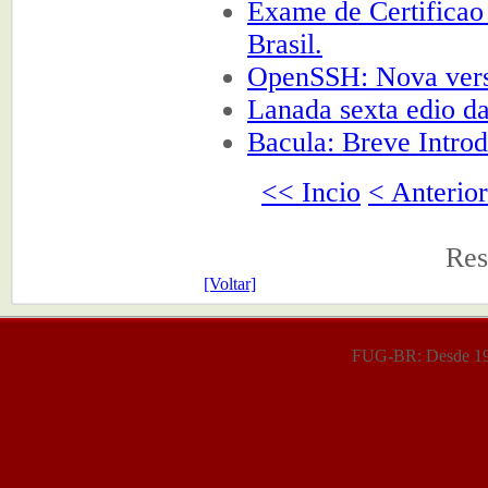
Exame de Certificao
Brasil.
OpenSSH: Nova vers
Lanada sexta edio 
Bacula: Breve Intro
<< Incio
< Anterior
Res
[Voltar]
FUG-BR: Desde 199