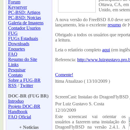
Forum
Ottawa, CA, em 
Keyserver
Unido, em setem
PC-BSD: Artigos
PC-BSD: Notcias
A nova versão do FreeBSD 8.0 deve ser 
Galeria de Imagens
lançamento, leia o
excelente
resumo
de I
Contador Usurios
FUG
Obrigado a todos os usuários que reporta
FUGs Estaduais
a leitura.
Downloads
Enquetes
Leia o relatório completo
aqui
(em inglês
FAQ
Resumo do Site
Referencia:
http://www.luizgustavo.pro.b
Links
Pesquisar
Comente!
Contato
Sobre a FUG-BR
ltima Atualizao ( 13/10/2009 )
RSS
/
Twitter
-
DOC-BR (FUG BR)
ScreenCast: Instalao do DragonFlyBSD
Introduo
Por Luiz Gustavo S. Costa
Projeto DOC-BR
12/10/2009
Handbook
Este screencast vai orientar os
FAQ Oficial
usuários a fazerem uma instalação do
-
DragonFlyBSD na versão 2.4.1. A
+ Noticias