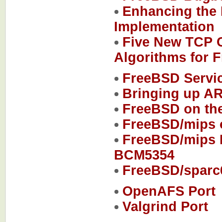
Enhancing the
Implementation
Five New TCP 
Algorithms for 
FreeBSD Servic
Bringing up A
FreeBSD on the
FreeBSD/mips 
FreeBSD/mips 
BCM5354
FreeBSD/sparc
OpenAFS Port
Valgrind Port