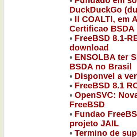
Fundado em so
DuckDuckGo (du
II COALTI, em 
Certificao BSDA
FreeBSD 8.1-R
download
ENSOLBA ter Se
BSDA no Brasil
Disponvel a ve
FreeBSD 8.1 RC
OpenSVC: Nova 
FreeBSD
Fundao FreeBSD
projeto JAIL
Termino de sup