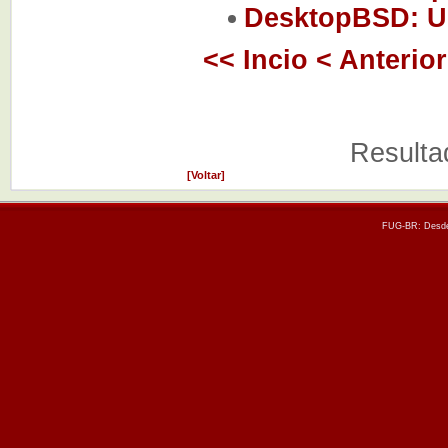
DesktopBSD: U
<< Incio
< Anterior
Resulta
[Voltar]
FUG-BR: Desde 