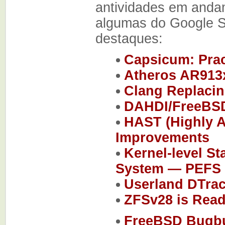
antividades em andam
algumas do Google S
destaques:
Capsicum: Pract
Atheros AR913
Clang Replacin
DAHDI/FreeBSD
HAST (Highly A
Improvements
Kernel-level St
System — PEFS
Userland DTra
ZFSv28 is Read
FreeBSD Bugbu