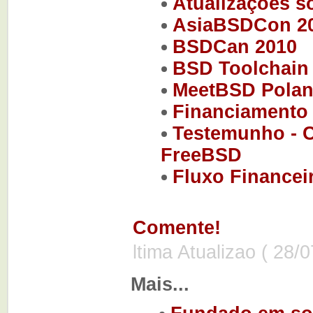
Atualizações s
AsiaBSDCon 2
BSDCan 2010
BSD Toolchain
MeetBSD Polan
Financiamento 
Testemunho - 
FreeBSD
Fluxo Financei
Comente!
ltima Atualizao ( 28/
Mais...