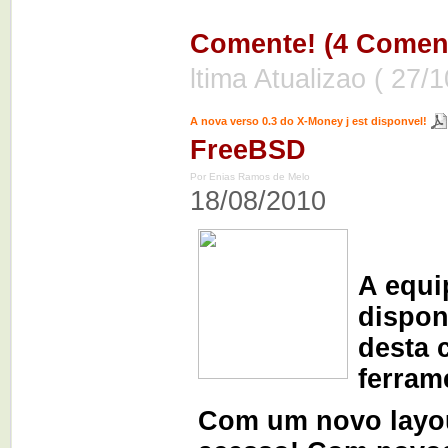
Comente! (4 Coment
ltima Atualizao ( 27/
A nova verso 0.3 do X-Money j est disponvel!
FreeBSD
Por Enias Ramos de Melo
18/08/2010
A equi
dispon
desta 
ferram
Com um novo layou