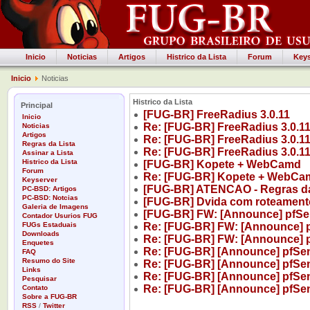
Inicio
Noticias
Artigos
Histrico da Lista
Forum
Keys
Inicio
Noticias
Histrico da Lista
Principal
[FUG-BR] FreeRadius 3.0.11
Inicio
Re: [FUG-BR] FreeRadius 3.0.1
Noticias
Artigos
Re: [FUG-BR] FreeRadius 3.0.1
Regras da Lista
Re: [FUG-BR] FreeRadius 3.0.1
Assinar a Lista
Histrico da Lista
[FUG-BR] Kopete + WebCamd
Forum
Re: [FUG-BR] Kopete + WebCa
Keyserver
[FUG-BR] ATENCAO - Regras d
PC-BSD: Artigos
PC-BSD: Notcias
[FUG-BR] Dvida com roteament
Galeria de Imagens
[FUG-BR] FW: [Announce] pfSe
Contador Usurios FUG
FUGs Estaduais
Re: [FUG-BR] FW: [Announce] 
Downloads
Re: [FUG-BR] FW: [Announce] 
Enquetes
Re: [FUG-BR] [Announce] pfSe
FAQ
Resumo do Site
Re: [FUG-BR] [Announce] pfSe
Links
Re: [FUG-BR] [Announce] pfSe
Pesquisar
Re: [FUG-BR] [Announce] pfSe
Contato
Sobre a FUG-BR
RSS
/
Twitter