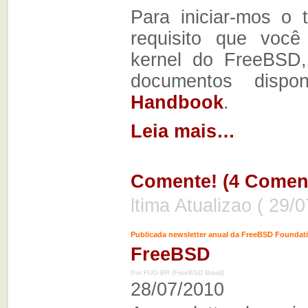
Para iniciar-mos o 
requisito que voc
kernel do FreeBSD,
documentos dispo
Handbook
.
Leia mais…
Comente! (4 Coment
ltima Atualizao ( 29/
Publicada newsletter anual da FreeBSD Foundat
FreeBSD
Por FUG-BR (FreeBSD Brasil)
28/07/2010