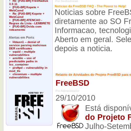
Re: [FUG-BR] FreeRadius
Por freebsdnews
3.0.11
Noticias da FreeBSD FAQ - The Power to Help!
[FUG-BR] Kopete +
Noticias sobre FreeB
WebCamd
Re: [FUG-BR] Kopete +
WebCamd
diretamente ao SO F
[FUG-BR] ATENCAO -
Regras da Lista - LEMBRETE
[FUG-BR] Dvida com
Informacao, tecnolog
roteamento
Aberto em geral. Sel
Alertas em Ports
libtasn1 -- denial of
service parsing malicious
depois a noticia.
DER certificates
squid -- multiple
vulnerabilities
ansible -- use of
predictable paths in
lxc_container
proftpd -- vulnerability in
mod_tls
chromium -- multiple
Relatrio de Atividades do Projeto FreeBSD para
vulnerabilities
FreeBSD
Por Administrador
29/10/2010
Está disponí
do Projeto
Julho-Setem