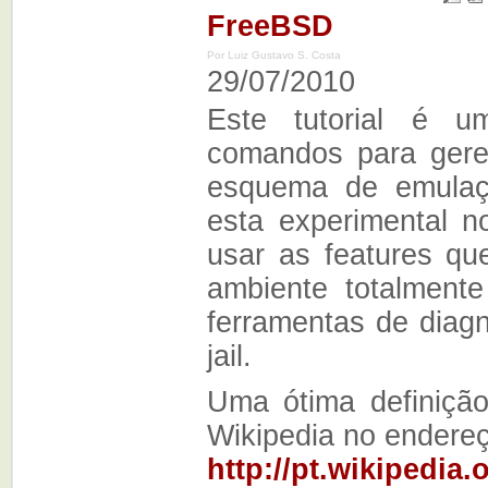
FreeBSD
Por Luiz Gustavo S. Costa
29/07/2010
Este tutorial é 
comandos para gere
esquema de emulaç
esta experimental 
usar as features q
ambiente totalmente
ferramentas de diag
jail.
Uma ótima definição
Wikipedia no endere
http://pt.wikipedia.