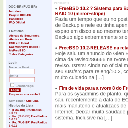
-
Por bsdinfo
DOC-BR (FUG BR)
FreeBSD 10.2 ? Sistema para B
Introduo
RAID 10 (mirror+stripe)
Projeto DOC-BR
Fazia um tempo que eu no post
Handbook
FAQ Oficial
de Backup e nele eu tinha apen
-
espao em disco e ao mesmo tem
+ Noticias
Alertas de Seguranca
Backup algo extremamente srio
Alertas em Ports
BSD em Geral
DaemonNews (Ingles)
FreeBSD 10.2-RELEASE na reta 
MyFreeBSD
Hoje saiu um anuncio do Glen
Todas Categorias
-
cima da reviso286666 na rvore 
Login
reviso. rsrsrsr Ainda no oficial
Nome de Usurio
seu /usr/src para releng/10.2, 
Senha
muito cuidado na […]
Lembrar login
Fim de vida para a rvore 8 do 
Para os sysadmins de planto, q
Esqueceu sua senha?
saiu recentemente a data de E
Sem conta?
Crie uma
mais manuteno e atualizaes de s
Histrico da Lista
[FUG-BR] FreeRadius
Internet. Deixar muita saudade
3.0.11
Re: [FUG-BR] FreeRadius
sistema. Inclusive na […]
3.0.11
Re: [FUG-BR] FreeRadius
3.0.11