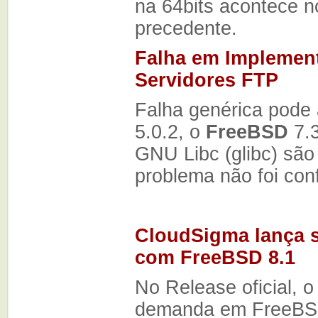
na 64bits acontece 
precedente.
Falha em Implemen
Servidores FTP
Falha genérica pode
5.0.2, o
FreeBSD
7.3
GNU Libc (glibc) sã
problema não foi con
CloudSigma lança
com FreeBSD
8.1
No Release oficial, 
demanda em FreeBSD