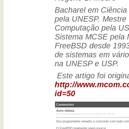
Bacharel em Ciênci
pela UNESP. Mestre 
Computação pela US
Sistema MCSE pela M
FreeBSD desde 1993,
de sistemas em vário
na UNESP e USP.
Este artigo foi orig
http://www.mcom.c
id=50
Comentrios
Auto-didata
Por Carlos Bulkool em 04/07/2009 02:49:25
Sou programador amador e concordo com tudo com 
O FreeBSD realmente open-source.