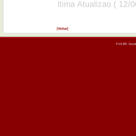
ltima Atualizao ( 12/
[Voltar]
FUG-BR: Desde 