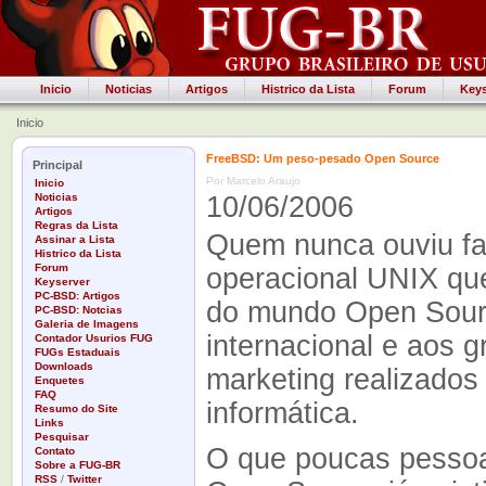
Inicio
Noticias
Artigos
Histrico da Lista
Forum
Keys
Inicio
FreeBSD: Um peso-pesado Open Source
Principal
Por Marcelo Araujo
Inicio
Noticias
10/06/2006
Artigos
Regras da Lista
Quem nunca ouviu fa
Assinar a Lista
Histrico da Lista
Forum
operacional UNIX qu
Keyserver
PC-BSD: Artigos
do mundo Open Sourc
PC-BSD: Notcias
Galeria de Imagens
internacional e aos 
Contador Usurios FUG
FUGs Estaduais
Downloads
marketing realizados
Enquetes
FAQ
informática.
Resumo do Site
Links
Pesquisar
O que poucas pessoa
Contato
Sobre a FUG-BR
RSS
/
Twitter