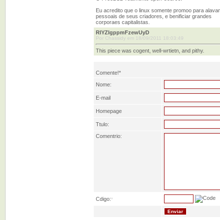
Eu acredito que o linux somente promoo para alava
pessoais de seus criadores, e benificiar grandes
corporaes capitalistas.
RIYZIgppmFzewUyD
Por Chassidy em 18/09/2011 18:03:49
This piece was cogent, well-wrtietn, and pithy.
Comente!*
Nome:
E-mail
Homepage
Ttulo:
Comentrio:
Cdigo:
*