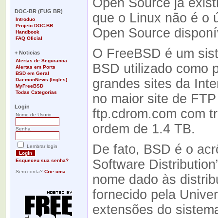
Open Source já exist
-
DOC-BR (FUG BR)
que o Linux não é o 
Introduo
Projeto DOC-BR
Open Source disponí
Handbook
FAQ Oficial
-
O FreeBSD é um sist
+ Noticias
Alertas de Seguranca
BSD utilizado como 
Alertas em Ports
BSD em Geral
grandes sites da Inte
DaemonNews (Ingles)
MyFreeBSD
Todas Categorias
no maior site de FT
-
Login
ftp.cdrom.com com tr
Nome de Usurio
ordem de 1.4 TB.
Senha
De fato, BSD é o acr
Lembrar login
Software Distributio
Esqueceu sua senha?
Sem conta?
Crie uma
nome dado às distrib
fornecido pela Unive
extensões do sistem