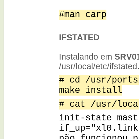
#man carp
IFSTATED
Instalando em
SRV0
/usr/local/etc/ifstated
# cd /usr/ports
make instal
l
# cat /usr/loca
init-state mast
if_up="xl0.link
não funcionou p