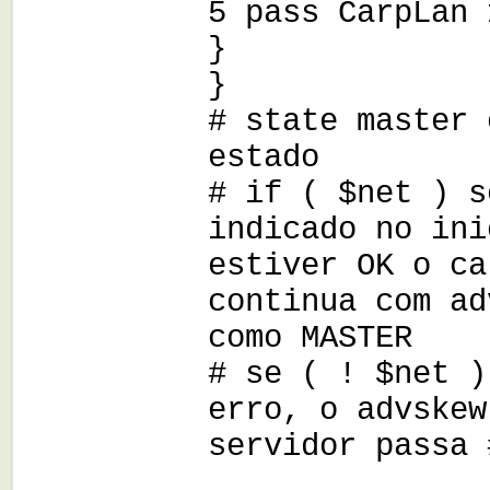
5 pass CarpLan 
}
}
# state master 
estado
# if ( $net ) s
indicado no ini
estiver OK o ca
continua com ad
como MASTER
# se ( ! $net )
erro, o advskew
servidor passa 