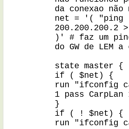
da conexao não 
net = '( "ping 
200.200.200.2 >
)' # faz um pin
do GW de LEM a 
state master {
if ( $net) {
run "ifconfig c
1 pass CarpLan 
}
if ( ! $net) {
run "ifconfig c