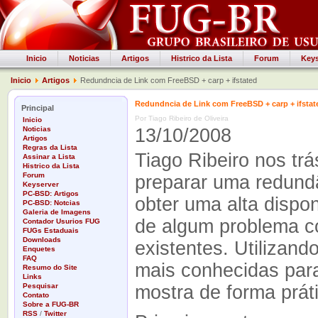
Inicio
Noticias
Artigos
Histrico da Lista
Forum
Keys
Inicio
Artigos
Redundncia de Link com FreeBSD + carp + ifstated
Redundncia de Link com FreeBSD + carp + ifstat
Principal
Por Tiago Ribeiro de Oliveira
Inicio
Noticias
13/10/2008
Artigos
Regras da Lista
Tiago Ribeiro nos tr
Assinar a Lista
Histrico da Lista
Forum
preparar uma redundâ
Keyserver
PC-BSD: Artigos
obter uma alta dispon
PC-BSD: Notcias
Galeria de Imagens
de algum problema c
Contador Usurios FUG
FUGs Estaduais
Downloads
existentes. Utilizan
Enquetes
FAQ
mais conhecidas para
Resumo do Site
Links
Pesquisar
mostra de forma prát
Contato
Sobre a FUG-BR
RSS
/
Twitter