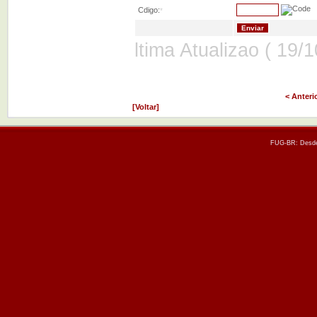
Cdigo:
*
ltima Atualizao ( 19/
< Anteri
[Voltar]
FUG-BR: Desde 