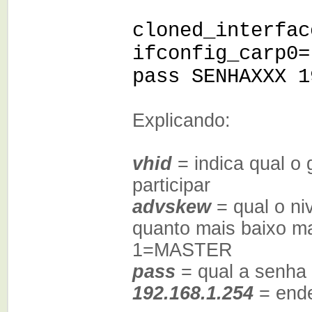
cloned_interfac
ifconfig_carp0=
pass SENHAXXX 1
Explicando:
vhid
= indica qual o 
participar
advskew
= qual o ni
quanto mais baixo ma
1=MASTER
pass
= qual a senha 
192.168.1.254
= end