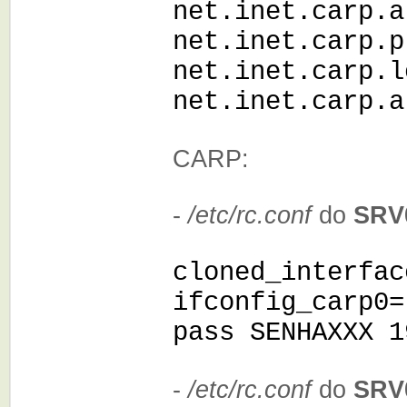
net.inet.carp.a
net.inet.carp.p
net.inet.carp.l
net.inet.carp.a
CARP:
-
/etc/rc.conf
do
SRV
cloned_interfac
ifconfig_carp0=
pass SENHAXXX 1
-
/etc/rc.conf
do
SRV