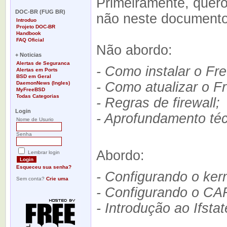
Primeiramente, quero
-
DOC-BR (FUG BR)
não neste documento
Introduo
Projeto DOC-BR
Handbook
FAQ Oficial
Não abordo:
-
+ Noticias
Alertas de Seguranca
- Como instalar o F
Alertas em Ports
BSD em Geral
- Como atualizar o 
DaemonNews (Ingles)
MyFreeBSD
Todas Categorias
- Regras de firewall;
-
Login
- Aprofundamento téc
Nome de Usurio
Senha
Abordo:
Lembrar login
Esqueceu sua senha?
- Configurando o kern
Sem conta?
Crie uma
- Configurando o CA
- Introdução ao Ifstat