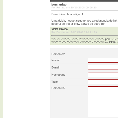
bom artigo
Por Renato em 20/10/2008 09:56:20
Esse foi um boa artigo !!!
Uma dvida, nesse artigo temos a redundncia de lin
poderia so trocar o gw para o do outro link
XISOJBAZA
Por Damian em 18/03/2012 20:21:19
??? ?? ??????, ???? ? ???????? ?????? perl-5.12
????, ? ??? ???? ??? ??????? ? ??????env DISABLE
Comente!*
Nome:
E-mail
Homepage
Ttulo:
Comentrio: