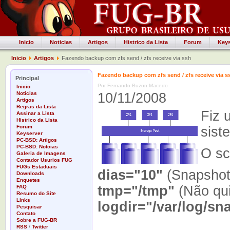
Inicio
Noticias
Artigos
Histrico da Lista
Forum
Keys
Inicio
Artigos
Fazendo backup com zfs send / zfs receive via ssh
Fazendo backup com zfs send / zfs receive via s
Principal
Por Fernando Buzon Macedo
Inicio
Noticias
10/11/2008
Artigos
Regras da Lista
Fiz 
Assinar a Lista
Histrico da Lista
Forum
sist
Keyserver
PC-BSD: Artigos
PC-BSD: Notcias
O sc
Galeria de Imagens
Contador Usurios FUG
FUGs Estaduais
dias="10"
(Snapshot
Downloads
Enquetes
tmp="/tmp"
(Não quis
FAQ
Resumo do Site
Links
logdir="/var/log/sn
Pesquisar
Contato
Sobre a FUG-BR
RSS
/
Twitter