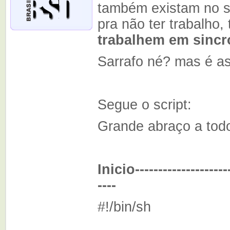
também existam no se
pra não ter trabalho,
trabalhem em sincr
Sarrafo né? mas é as
Segue o script:
Grande abraço a tod
Inicio----------------------
----
#!/bi