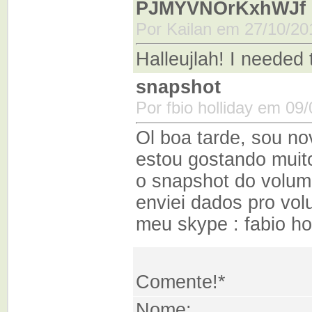
PJMYVNOrKxhWJf
Por Kailan em 27/10/20
Halleujlah! I needed
snapshot
Por fbio holliday em 09
Ol boa tarde, sou n
estou gostando muito.
o snapshot do volumo
enviei dados pro vol
meu skype : fabio ho
Comente!*
Nome: