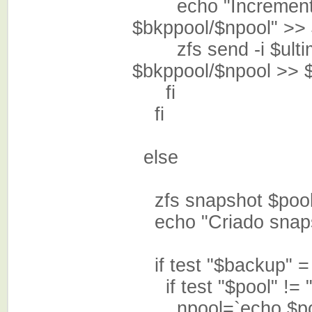
echo "Incrementan
$bkppool/$npool" >> 
zfs send -i $ultimo
$bkppool/$npool >> $
fi
fi
else
zfs snapshot $pool
echo "Criado snapsh
if test "$backup" = 
if test "$pool" != 
npool=`echo $pool 