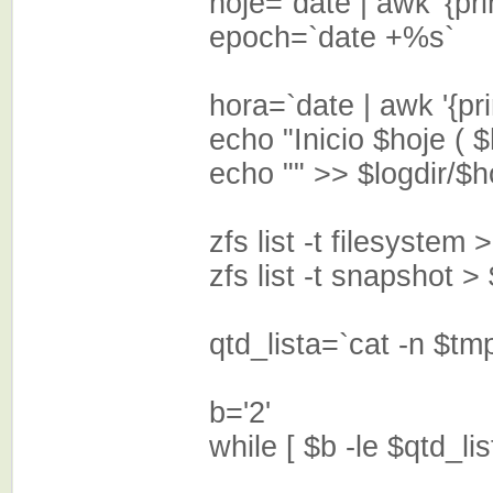
hoje=`date 
epoch
hora=`date | awk '{pri
echo "Inicio $hoje ( $
echo "" >> $lo
zfs list -t filesystem 
zfs list -t snapshot >
qtd_lista=`cat -n $tmp/z
b='2'
while [ $b -le $qtd_lis