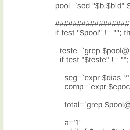
pool=`sed "$b,$b!d" $t
#################
if test "$pool" != ""; t
teste=`grep $pool@ 
if test "$teste" !=
seg=`expr $dias '*' 6
comp=`expr $ep
total=`grep $pool@ $tm
a='1'