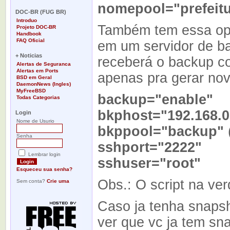
-
nomepool="prefeitu
DOC-BR (FUG BR)
Introduo
Também tem essa opç
Projeto DOC-BR
Handbook
FAQ Oficial
em um servidor de ba
-
+ Noticias
receberá o backup co
Alertas de Seguranca
Alertas em Ports
apenas pra gerar nov
BSD em Geral
DaemonNews (Ingles)
MyFreeBSD
backup="enable"
Todas Categorias
-
bkphost="192.168.0
Login
Nome de Usurio
bkppool="backup"
Senha
sshport="2222
Lembrar login
sshuser="root"
Esqueceu sua senha?
Obs.: O script na ve
Sem conta?
Crie uma
Caso ja tenha snapsho
ver que vc ja tem sn