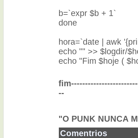
b=`expr $b + 1`
done
hora=`date | awk '{pri
echo "" >> $logdir/$h
echo "Fim $hoje ( $ho
fim-------------------------
--
"O PUNK NUNCA M
Comentrios