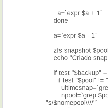
a=`expr $a + 1`
done
a=`expr $a - 1`
zfs snapshot $pool
echo "Criado snapsh
if test "$backup" = 
if test "$pool" != 
ultimosnap=`grep $poo
npool=`grep $pool@ $t
"s/$nomepool\///"`