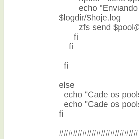
echo "Enviando 1o.
$logdir/$hoje.log
zfs send $pool@"$h
fi
fi
fi
else
echo "Cade os pool
echo "Cade os pools?
fi
#################