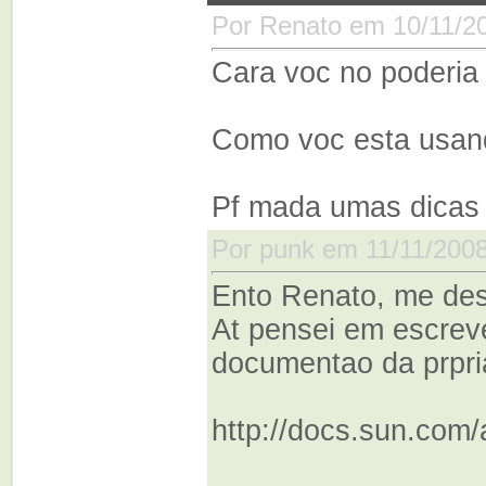
Por Renato em 10/11/2
Cara voc no poderia
Como voc esta usand
Pf mada umas dicas 
Por punk em 11/11/2008
Ento Renato, me desc
At pensei em escreve
documentao da prpri
http://docs.sun.com