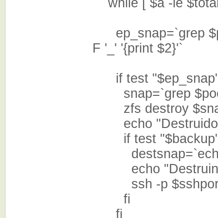
while [ $a -le $total
ep_snap=`grep $pool@ 
F '_' '{print $2}'`
if test "$ep_snap" 
snap=`grep $pool $tm
zfs destro
echo "Destruido s
if test "$b
destsnap=`echo $
echo "Destruindo sn
ssh -p $sshpo