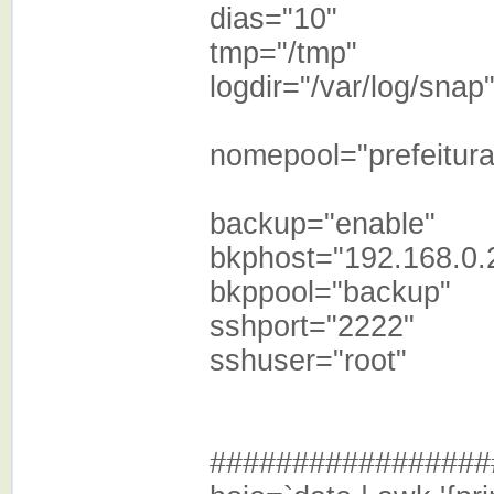
dias="10"
tmp="/tmp"
logdir="/var/log/snap
nomepool="prefeitura
backup="enable"
bkphost="192.168.0.
bkppool="backup
sshport="2222"
sshuser="root"
#################