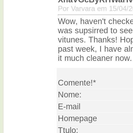
Por Varvara em 15/04/2
Wow, haven't checke
was supsirred to see
vitunes. Thanks! Hope
past week, I have al
it much cleaner now.
Comente!*
Nome:
E-mail
Homepage
Ttulo: