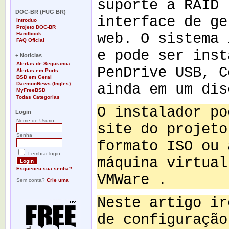
suporte a RAID 
-
DOC-BR (FUG BR)
interface de ge
Introduo
Projeto DOC-BR
Handbook
web. O sistema 
FAQ Oficial
-
e pode ser inst
+ Noticias
Alertas de Seguranca
PenDrive USB, C
Alertas em Ports
BSD em Geral
DaemonNews (Ingles)
ainda em um dis
MyFreeBSD
Todas Categorias
-
O instalador po
Login
Nome de Usurio
site do projet
Senha
formato ISO ou 
Lembrar login
máquina virtual
Esqueceu sua senha?
VMWare .
Sem conta?
Crie uma
Neste artigo ir
de configuração