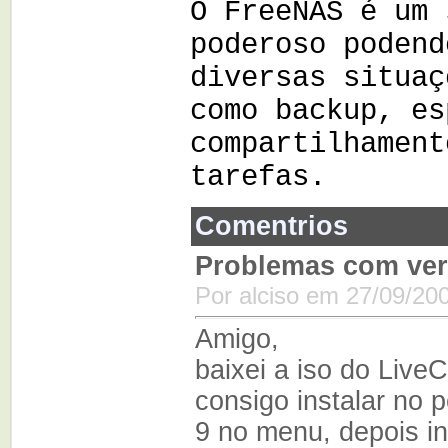
O FreeNAS é um 
poderoso podend
diversas situaç
como backup, es
compartilhament
tarefas.
Comentrios
Problemas com ver
Por alciso em 27/09/20
Amigo,
baixei a iso do Liv
consigo instalar no 
9 no menu, depois i