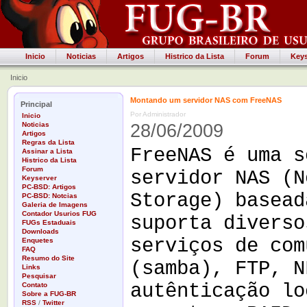
Inicio
Noticias
Artigos
Histrico da Lista
Forum
Keys
Inicio
Montando um servidor NAS com FreeNAS
Principal
Por Administrador
Inicio
Noticias
28/06/2009
Artigos
Regras da Lista
FreeNAS é uma s
Assinar a Lista
Histrico da Lista
Forum
servidor NAS (N
Keyserver
PC-BSD: Artigos
Storage) basead
PC-BSD: Notcias
Galeria de Imagens
Contador Usurios FUG
suporta diverso
FUGs Estaduais
Downloads
serviços de com
Enquetes
FAQ
Resumo do Site
(samba), FTP, N
Links
Pesquisar
autênticação lo
Contato
Sobre a FUG-BR
RSS
/
Twitter