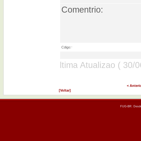
Comentrio:
Cdigo:
*
ltima Atualizao ( 30/
< Anteri
[Voltar]
FUG-BR: Desde 