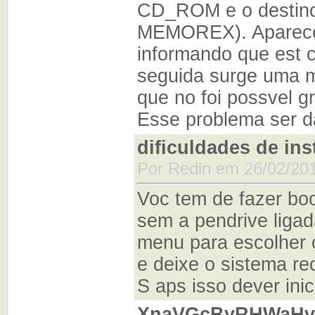
CD_ROM e o destino
MEMOREX). Aparec
informando que est 
seguida surge uma 
que no foi possvel gr
Esse problema ser d
dificuldades de ins
Por Redin em 26/02/201
Voc tem de fazer bo
sem a pendrive liga
menu para escolher o
e deixe o sistema r
S aps isso dever inic
XnaVGcByRHWaHv