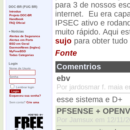
-
para 3 de nossos esc
DOC-BR (FUG BR)
internet. Eu era cap
Introduo
Projeto DOC-BR
Handbook
IPSEC ativo e rodan
FAQ Oficial
-
muito rápido. Aqui e
+ Noticias
Alertas de Seguranca
sujo
para obter tudo 
Alertas em Ports
BSD em Geral
DaemonNews (Ingles)
Fonte
MyFreeBSD
Todas Categorias
-
Login
Comentrios
Nome de Usurio
ebv
Senha
Por jardosmar f. maia 
Lembrar login
Esqueceu sua senha?
esse sistema e D+
Sem conta?
Crie uma
PFSENSE + OPEN
Por Jamsux em 12/11/2