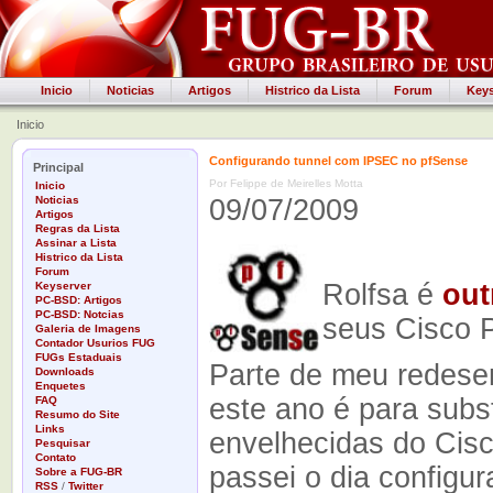
Inicio
Noticias
Artigos
Histrico da Lista
Forum
Keys
Inicio
Configurando tunnel com IPSEC no pfSense
Principal
Por Felippe de Meirelles Motta
Inicio
Noticias
09/07/2009
Artigos
Regras da Lista
Assinar a Lista
Histrico da Lista
Forum
Rolfsa é
out
Keyserver
PC-BSD: Artigos
PC-BSD: Notcias
seus Cisco 
Galeria de Imagens
Contador Usurios FUG
FUGs Estaduais
Parte de meu redese
Downloads
Enquetes
este ano é para subs
FAQ
Resumo do Site
Links
envelhecidas do Cis
Pesquisar
Contato
passei o dia configu
Sobre a FUG-BR
RSS
/
Twitter