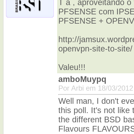
T a , aproveitando o
PFSENSE com IPSEC
PFSENSE + OPENVPN
http://jamsux.wordp
openvpn-site-to-site
Valeu!!!
amboMuypq
Por Arbi em 18/03/2012
Well man, I don't e
this poll. It's not li
the different BSD ba
Flavours FLAVOURS!! 