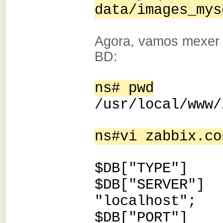
data/images_mys
Agora, vamos mexer 
BD:
ns# pwd
/usr/local/www/
ns#vi zabbix.co
$DB["TYPE
$DB["SERV
"localhost";
$DB["PORT