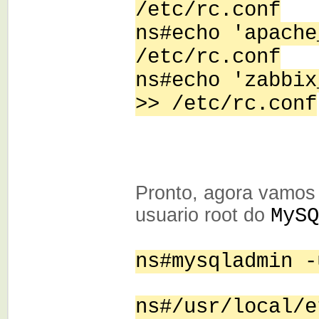
/etc/rc.conf
ns#echo 'apache
/etc/rc.conf
ns#echo 'zabbix
>> /etc/rc.conf
Pronto, agora vamos
usuario root do
MySQ
ns#mysqladmin -
ns#/usr/local/e