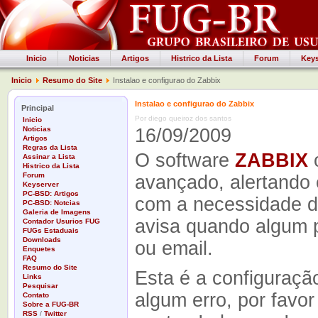
Inicio
Noticias
Artigos
Histrico da Lista
Forum
Keys
Inicio
Resumo do Site
Instalao e configurao do Zabbix
Instalao e configurao do Zabbix
Principal
Por diego queiroz dos santos
Inicio
Noticias
16/09/2009
Artigos
Regras da Lista
O software
ZABBIX
Assinar a Lista
Histrico da Lista
Forum
avançado, alertando 
Keyserver
PC-BSD: Artigos
com a necessidade d
PC-BSD: Notcias
Galeria de Imagens
avisa quando algum 
Contador Usurios FUG
FUGs Estaduais
Downloads
ou email.
Enquetes
FAQ
Resumo do Site
Esta é a configuraçã
Links
Pesquisar
algum erro, por favo
Contato
Sobre a FUG-BR
RSS
/
Twitter