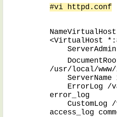
#vi httpd.conf
NameVirtualHost
<VirtualHost *:
ServerAdmin w
DocumentRoo
/usr/local/www/
ServerName x
ErrorLog /var
error_log
CustomLog /va
access_log comm