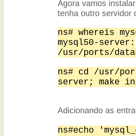
Agora vamos instala
tenha outro servidor 
ns# whereis mys
mysql50-server:
/usr/ports/data
ns# cd /usr/por
server; make in
Adicionando as entr
ns#echo 'mysql_