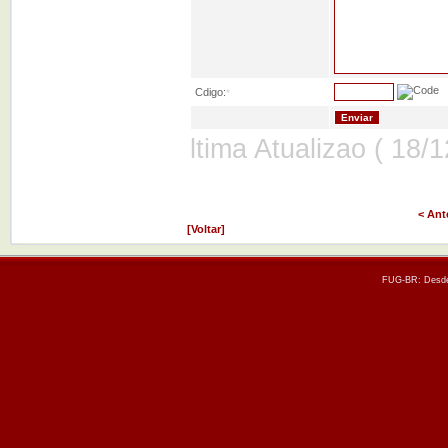
Cdigo:
*
ltima Atualizao ( 18/
< Ant
[Voltar]
FUG-BR: Desde 