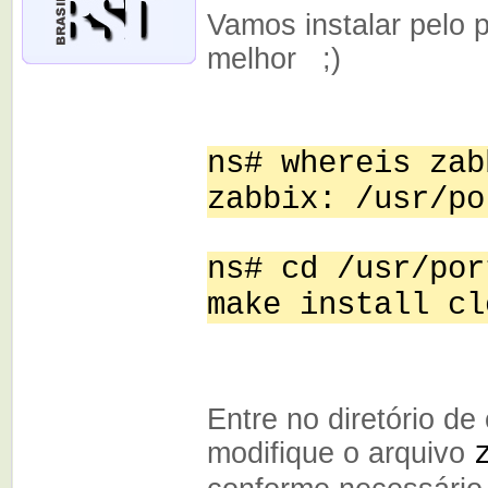
Vamos instalar pelo 
melhor ;)
ns# whereis zab
zabbix: /usr/po
ns# cd /usr/por
make install cl
Entre no diretório de
modifique o arquivo