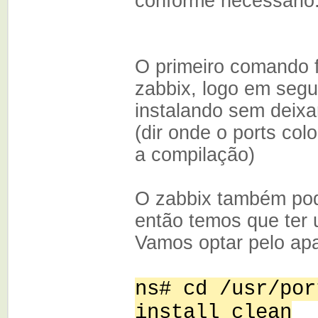
conforme necessário
O primeiro comando 
zabbix, logo em segui
instalando sem deixar
(dir onde o ports col
a compilação)
O zabbix também po
então temos que ter 
Vamos optar pelo ap
ns# cd /usr/por
install clean