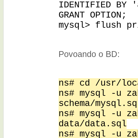
IDENTIFIED BY '
GRANT OPTION;
mysql> flush pr
Povoando o BD:
ns# cd /usr/loc
ns# mysql -u za
schema/mysql.sq
ns# mysql -u za
data/data.sql
ns# mysql -u za