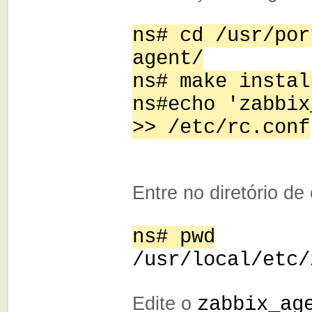
ns# cd /usr/por
agent/
ns# make instal
ns#echo 'zabbix
>> /etc/rc.conf
Entre no diretório de
ns# pwd
/usr/local/etc/
Edite o
zabbix_ag