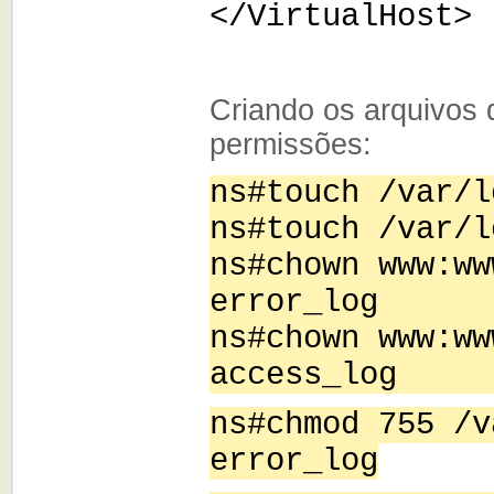
</VirtualHost>
Criando os arquivos
permissões:
ns#touch /var/l
ns#touch /var/l
ns#chown www:ww
error_log
ns#chown www:ww
access_log
ns#chmod 755 /v
error_log