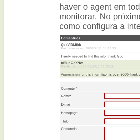
haver o agent em to
monitorar. No próximo 
como configura a int
Comentrios
QzzViDMfkk
Por Janessa em 28/06/2011 08:43:33
I raelly needed to find this info, thank God!
nSiLnGcXNw
Por Estella em 25/09/2012 09:58:28
Appreciation for this informtiaon is over 9000-thank 
Comente!*
Nome:
E-mail
Homepage
Ttulo:
Comentrio: