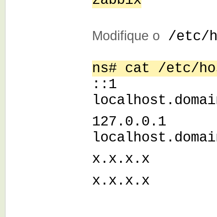
zabbix
Modifique o
/etc/h
ns# cat /etc/ho
::1 l
localhost.domai
127.0.0.
localhost.domai
x.x.x.x ns
x.x.x.x n