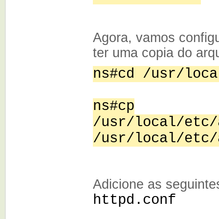
Agora, vamos config
ter uma copia do arqu
ns#cd /usr/loca
ns#cp
/usr/local/etc/
/usr/local/etc/
Adicione as seguintes
httpd.conf