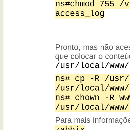
ns#chmod 755 /v
access_log
Pronto, mas não ace
que colocar o conteú
/usr/local/www/
ns# cp -R /usr/
/usr/local/www/
ns# chown -R ww
/usr/local/www/
Para mais informaçõ