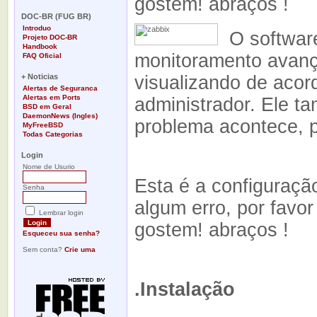
gostem! abraços !
-
DOC-BR (FUG BR)
Introduo
O softwa
Projeto DOC-BR
Handbook
monitoramento avanç
FAQ Oficial
-
+ Noticias
visualizando de aco
Alertas de Seguranca
Alertas em Ports
administrador. Ele 
BSD em Geral
DaemonNews (Ingles)
problema acontece, 
MyFreeBSD
Todas Categorias
-
Login
Nome de Usurio
Esta é a configuraçã
Senha
algum erro, por favo
Lembrar login
gostem! abraços !
Esqueceu sua senha?
Sem conta?
Crie uma
.Instalação