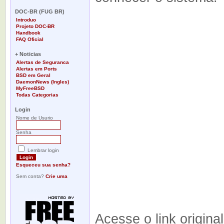
-
DOC-BR (FUG BR)
Introduo
Projeto DOC-BR
Handbook
FAQ Oficial
-
+ Noticias
Alertas de Seguranca
Alertas em Ports
BSD em Geral
DaemonNews (Ingles)
MyFreeBSD
Todas Categorias
-
Login
Nome de Usurio
Senha
Lembrar login
Esqueceu sua senha?
Sem conta?
Crie uma
Acesse o link origina