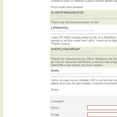
Comeei a usar o FreeBSD a pouco tempo tambm gosta
Ficou muito bom parabns
ULtRKSFWEADWlJOVD
Por Kerriann em 11/08/2011 04:40:38
That's way the bestset answer so far!
LjPWdhATpL
Por Laura em 19/07/2012 18:57:49
I have PC-BSD running sweet so far on a MacBook P
wanted to let Kris know how I did it. I have yet to fi
Thanks.Georg
dtNVPCyYMZrIfRhbP
Por Liz em 27/11/2012 16:37:00
Thanks for clearing that up, Oliver. Whatever the lnsie
do.Just for anywone interested, a closed code prog
OpenOffice and menus are more intuitive.
Dvida
Por junior.eng.br em 30/07/2014 19:53:23
Certo, no caso se eu j instalei o SO e na hora de cr
alterar isso sem ter que instalar o mesmo novamen
Grato.
Comente!*
Nome:
E-mail