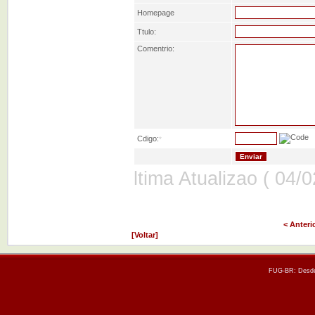
Homepage
Ttulo:
Comentrio:
Cdigo:
*
ltima Atualizao ( 04/
< Anteri
[Voltar]
FUG-BR: Desde 