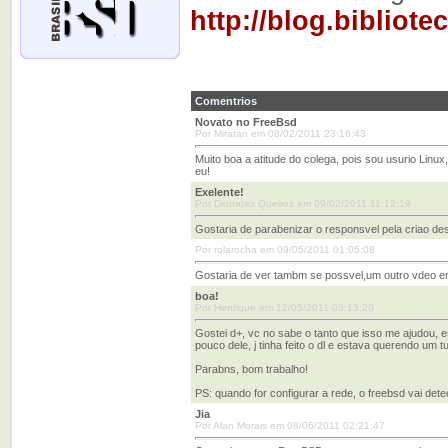
http://blog.bibliot
Comentrios
Novato no FreeBsd
Por Miratan em 08/02/2011 23:16:43
Muito boa a atitude do colega, pois sou usurio Linu
eu!
Exelente!
Por Dionatas Queiroz em 09/02/2011 11:12:19
Gostaria de parabenizar o responsvel pela criao d
Por rolarocha em 09/05/2011 01:05:08
Gostaria de ver tambm se possvel,um outro vdeo 
boa!
Por Henrique em 12/05/2011 03:13:20
Gostei d+, vc no sabe o tanto que isso me ajudou, 
pouco dele, j tinha feito o dl e estava querendo um t
Parabns, bom trabalho!
PS: quando for configurar a rede, o freebsd vai dete
Jia
Por Alan Morais em 08/06/2011 02:21:47