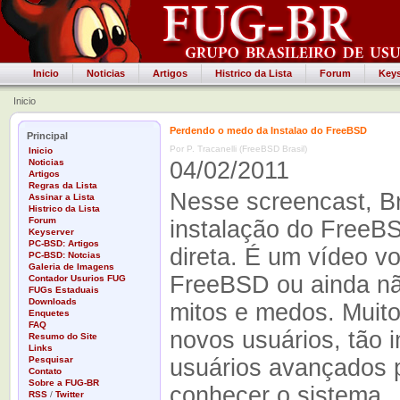
Inicio
Noticias
Artigos
Histrico da Lista
Forum
Keys
Inicio
Perdendo o medo da Instalao do FreeBSD
Principal
Por P. Tracanelli (FreeBSD Brasil)
Inicio
Noticias
04/02/2011
Artigos
Regras da Lista
Nesse screencast, Br
Assinar a Lista
Histrico da Lista
Forum
instalação do FreeB
Keyserver
PC-BSD: Artigos
direta. É um vídeo v
PC-BSD: Notcias
Galeria de Imagens
FreeBSD ou ainda não
Contador Usurios FUG
FUGs Estaduais
Downloads
mitos e medos. Muito
Enquetes
FAQ
novos usuários, tão 
Resumo do Site
Links
Pesquisar
usuários avançados p
Contato
Sobre a FUG-BR
conhecer o sistema.
RSS
/
Twitter