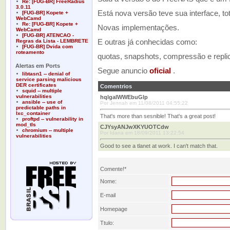
Re: [FUG-BR] FreeRadius
3.0.11
Está nova versão teve sua interface, t
[FUG-BR] Kopete +
WebCamd
Re: [FUG-BR] Kopete +
Novas implementações.
WebCamd
[FUG-BR] ATENCAO -
E outras já conhecidas como:
Regras da Lista - LEMBRETE
[FUG-BR] Dvida com
roteamento
quotas, snapshots, compressão e repl
Alertas em Ports
Segue anuncio
oficial
.
libtasn1 -- denial of
service parsing malicious
DER certificates
Comentrios
squid -- multiple
vulnerabilities
hqlgalWWEbuGlp
ansible -- use of
Por Jennah em 11/08/2011 04:55:22
predictable paths in
lxc_container
That's more than sesnible! That's a great post!
proftpd -- vulnerability in
mod_tls
CJYsyANJwXKYUOTCdw
chromium -- multiple
Por Idana em 18/09/2011 13:22:54
vulnerabilities
Good to see a tlanet at work. I can't match that.
Comente!*
Nome:
E-mail
Homepage
Ttulo: