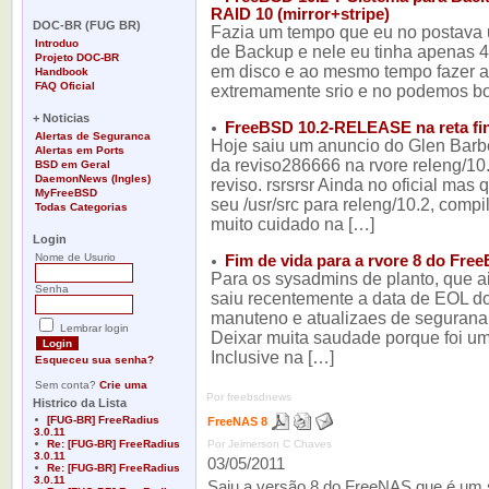
-
RAID 10 (mirror+stripe)
DOC-BR (FUG BR)
Fazia um tempo que eu no postava 
Introduo
de Backup e nele eu tinha apenas 
Projeto DOC-BR
em disco e ao mesmo tempo fazer a
Handbook
FAQ Oficial
extremamente srio e no podemos bo
-
+ Noticias
FreeBSD 10.2-RELEASE na reta fin
Alertas de Seguranca
Hoje saiu um anuncio do Glen Bar
Alertas em Ports
da reviso286666 na rvore releng/10
BSD em Geral
DaemonNews (Ingles)
reviso. rsrsrsr Ainda no oficial mas 
MyFreeBSD
seu /usr/src para releng/10.2, comp
Todas Categorias
-
muito cuidado na […]
Login
Nome de Usurio
Fim de vida para a rvore 8 do Fre
Para os sysadmins de planto, que a
Senha
saiu recentemente a data de EOL do
manuteno e atualizaes de segurana, o
Lembrar login
Deixar muita saudade porque foi u
Inclusive na […]
Esqueceu sua senha?
Sem conta?
Crie uma
Por freebsdnews
Histrico da Lista
[FUG-BR] FreeRadius
FreeNAS 8
3.0.11
Re: [FUG-BR] FreeRadius
Por Jeimerson C Chaves
3.0.11
03/05/2011
Re: [FUG-BR] FreeRadius
3.0.11
Saiu a versão 8 do FreeNAS que é um s