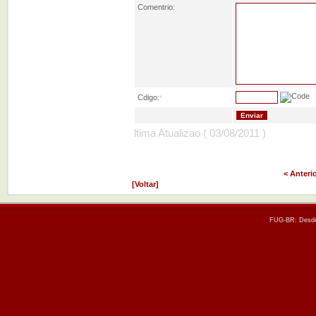
Comentrio:
Cdigo:
*
ltima Atualizao ( 03/08/2011 )
< Anteri
[Voltar]
FUG-BR: Desde 