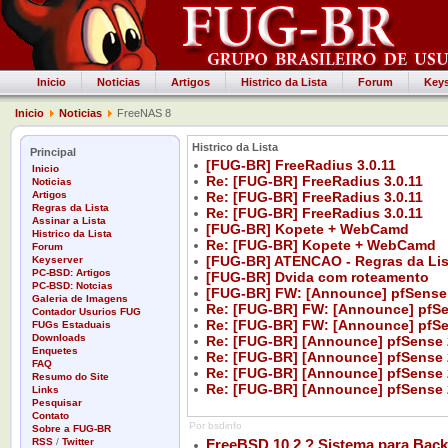
Inicio
Noticias
Artigos
Histrico da Lista
Forum
Keys
Inicio
Noticias
FreeNAS 8
Histrico da Lista
Principal
[FUG-BR] FreeRadius 3.0.11
Inicio
Re: [FUG-BR] FreeRadius 3.0.11
Noticias
Artigos
Re: [FUG-BR] FreeRadius 3.0.11
Regras da Lista
Re: [FUG-BR] FreeRadius 3.0.11
Assinar a Lista
[FUG-BR] Kopete + WebCamd
Histrico da Lista
Re: [FUG-BR] Kopete + WebCamd
Forum
[FUG-BR] ATENCAO - Regras da Li
Keyserver
PC-BSD: Artigos
[FUG-BR] Dvida com roteamento
PC-BSD: Notcias
[FUG-BR] FW: [Announce] pfSense
Galeria de Imagens
Re: [FUG-BR] FW: [Announce] pfSe
Contador Usurios FUG
Re: [FUG-BR] FW: [Announce] pfSe
FUGs Estaduais
Downloads
Re: [FUG-BR] [Announce] pfSense 
Enquetes
Re: [FUG-BR] [Announce] pfSense 
FAQ
Re: [FUG-BR] [Announce] pfSense 
Resumo do Site
Re: [FUG-BR] [Announce] pfSense 
Links
Pesquisar
Contato
Por bsdinfo
Sobre a FUG-BR
RSS
/
Twitter
FreeBSD 10.2 ? Sistema para Back