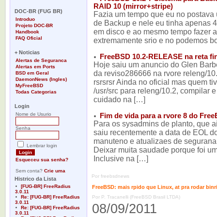
-
RAID 10 (mirror+stripe)
DOC-BR (FUG BR)
Fazia um tempo que eu no postava 
Introduo
de Backup e nele eu tinha apenas 
Projeto DOC-BR
em disco e ao mesmo tempo fazer a
Handbook
FAQ Oficial
extremamente srio e no podemos bo
-
+ Noticias
FreeBSD 10.2-RELEASE na reta fin
Alertas de Seguranca
Hoje saiu um anuncio do Glen Bar
Alertas em Ports
da reviso286666 na rvore releng/10
BSD em Geral
DaemonNews (Ingles)
rsrsrsr Ainda no oficial mas quem ti
MyFreeBSD
/usr/src para releng/10.2, compilar
Todas Categorias
-
cuidado na […]
Login
Nome de Usurio
Fim de vida para a rvore 8 do Fre
Para os sysadmins de planto, que a
Senha
saiu recentemente a data de EOL do
manuteno e atualizaes de segurana, o
Lembrar login
Deixar muita saudade porque foi u
Inclusive na […]
Esqueceu sua senha?
Sem conta?
Crie uma
Por freebsdnews
Histrico da Lista
[FUG-BR] FreeRadius
FreeBSD: mais rpido que Linux, at pra rodar binr
3.0.11
Re: [FUG-BR] FreeRadius
Por P. Tracanelli (FreeBSD Brasil LTDA)
3.0.11
08/09/2011
Re: [FUG-BR] FreeRadius
3.0.11