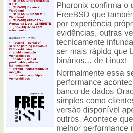
Re: [FUG-BR] FreeRadius
Phoronix confirma o 
3.0.11
[FUG-BR] Kopete +
WebCamd
FreeBSD que também
Re: [FUG-BR] Kopete +
WebCamd
[FUG-BR] ATENCAO -
por experiência próp
Regras da Lista - LEMBRETE
[FUG-BR] Dvida com
roteamento
evidências, outras 
Alertas em Ports
tecnicamente infund
libtasn1 -- denial of
service parsing malicious
ser mais rápido que L
DER certificates
squid -- multiple
vulnerabilities
binários... de Linux!
ansible -- use of
predictable paths in
lxc_container
proftpd -- vulnerability in
Normalmente essa s
mod_tls
chromium -- multiple
vulnerabilities
performance aconte
banco de dados Orac
simples como cliente
versão disponível ap
outros. Acontece qu
melhor performance 