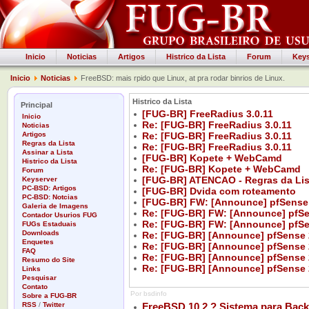
Inicio
Noticias
Artigos
Histrico da Lista
Forum
Keys
Inicio
Noticias
FreeBSD: mais rpido que Linux, at pra rodar binrios de Linux.
Histrico da Lista
Principal
[FUG-BR] FreeRadius 3.0.11
Inicio
Re: [FUG-BR] FreeRadius 3.0.11
Noticias
Artigos
Re: [FUG-BR] FreeRadius 3.0.11
Regras da Lista
Re: [FUG-BR] FreeRadius 3.0.11
Assinar a Lista
[FUG-BR] Kopete + WebCamd
Histrico da Lista
Re: [FUG-BR] Kopete + WebCamd
Forum
[FUG-BR] ATENCAO - Regras da Li
Keyserver
PC-BSD: Artigos
[FUG-BR] Dvida com roteamento
PC-BSD: Notcias
[FUG-BR] FW: [Announce] pfSense
Galeria de Imagens
Re: [FUG-BR] FW: [Announce] pfSe
Contador Usurios FUG
Re: [FUG-BR] FW: [Announce] pfSe
FUGs Estaduais
Downloads
Re: [FUG-BR] [Announce] pfSense 
Enquetes
Re: [FUG-BR] [Announce] pfSense 
FAQ
Re: [FUG-BR] [Announce] pfSense 
Resumo do Site
Re: [FUG-BR] [Announce] pfSense 
Links
Pesquisar
Contato
Por bsdinfo
Sobre a FUG-BR
RSS
/
Twitter
FreeBSD 10.2 ? Sistema para Back