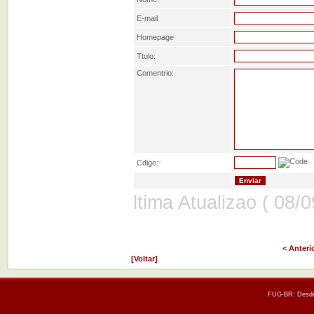
E-mail
Homepage
Ttulo:
Comentrio:
Cdigo:
*
ltima Atualizao ( 08/
< Anteri
[Voltar]
FUG-BR: Desde 