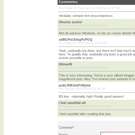
Comentrios
Por Felipe N. Oliva em 21/10/2011 11:27:02
Verdade, sempre tive essa impresso.
Ubuntu sucks!
Por Luan em 01/11/2011 21:36:41
Alm de parecer Windows, no faz as coisas direito!
xdBGPslJUbgPzPOQ
Por Sajid em 18/03/2012 21:34:00
Yeah, undeadly.org does, but there isn't that much airff
here. To qualify that: undeadly.org does a good job a
events possible to post.
IXitraoW
Por Kyree em 21/08/2012 05:31:08
This is very interesting, You're a very sillked blogge
magnificent post. Also, I've shared your website in 
pukLRWJmtFiWyIxk
Por Tori em 28/02/2013 22:26:38
BS low - rationality high! Really good awnesr!
I feel saseftiid aft
Por Jaycee em 16/01/2016 06:24:58
I feel saseftiid after reading that one.
Comente!*
Nome: