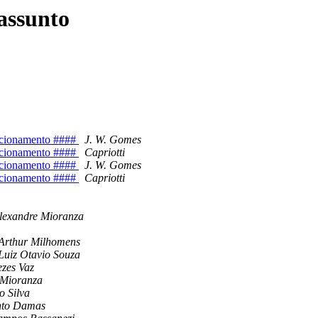
assunto
cionamento ####
J. W. Gomes
cionamento ####
Capriotti
cionamento ####
J. W. Gomes
cionamento ####
Capriotti
lexandre Mioranza
Arthur Milhomens
Luiz Otavio Souza
zes Vaz
 Mioranza
o Silva
nto Damas