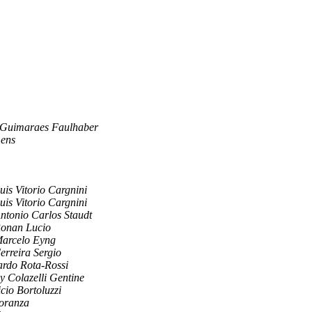
 Guimaraes Faulhaber
mens
uis Vitorio Cargnini
uis Vitorio Cargnini
ntonio Carlos Staudt
onan Lucio
arcelo Eyng
erreira Sergio
rdo Rota-Rossi
y Colazelli Gentine
cio Bortoluzzi
oranza