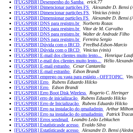
[FUGSPBR] Desenpenho do Samba
erick.77
[FUGSPBR] Dimencionar partições FS
Alexandre D. Bensi (
[FUGSPBR] Dimencionar partições FS
Vinicius (vinis)
[FUGSPBR] Dimensionar partições FS
Alexandre D. Bensi (
[FUGSPBR] DNS para registro.br
Norberto Rozas
[FUGSPBR] DNS para registro.br
Vitor de M. Carvalho
[FUGSPBR] DNS para registro.br
Walter de Andrade Filho
[FUGSPBR] DNS para registro.br
Ferreira Sergio
[FUGSPBR] Dúvida com o IRCD
FreeBsd-Edson-Marcio
[FUGSPBR] Dúvida com o IRCD
Vinicius (vinis)
[FUGSPBR] E-mail dos clientes muito lento...
Henrique Laufe
[FUGSPBR] e-mail dos clientes muito lento...
Hélio Alexandr
[FUGSPBR] E-mail estranho
Cesar Cantarella
[FUGSPBR] E-mail estranho
Edson Brandi
[FUGSPBR] emprego ou vaga para estágio - OFFTOPIC
Vin
[FUGSPBR] Erro
Rubens Eduardo Hilcko
[FUGSPBR] Erro
Edson Brandi
[FUGSPBR] Erro Boot Disk Wireless
Rogerio C. Heringer
[FUGSPBR] erro de inicialização
Rubens Eduardo Hilcko
[FUGSPBR] Erro de Inicialização
Rubens Eduardo Hilcko
[FUGSPBR] Erro na instalação do qmailadmin
Arthur Milho
[FUGSPBR] Erro na instalação do qmailadmin
Patrick Tracan
[FUGSPBR] Erros sendmail
Leandro Leão Lebkuchen
[FUGSPBR] Estatísticasde acesso
Evaldo Silva
[FUGSPBR] Estatísticasde acesso
Alexandre D. Bensi (Aledo