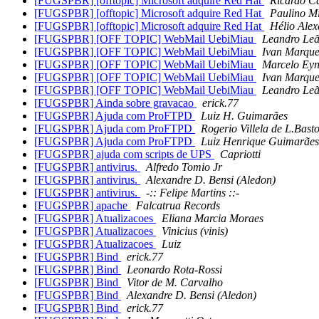
[FUGSPBR] [offtopic] Microsoft adquire Red Hat
Ricardo C
[FUGSPBR] [offtopic] Microsoft adquire Red Hat
Paulino M
[FUGSPBR] [offtopic] Microsoft adquire Red Hat
Hélio Alex
[FUGSPBR] [OFF TOPIC] WebMail UebiMiau
Leandro Le
[FUGSPBR] [OFF TOPIC] WebMail UebiMiau
Ivan Marque
[FUGSPBR] [OFF TOPIC] WebMail UebiMiau
Marcelo Ey
[FUGSPBR] [OFF TOPIC] WebMail UebiMiau
Ivan Marque
[FUGSPBR] [OFF TOPIC] WebMail UebiMiau
Leandro Le
[FUGSPBR] Ainda sobre gravacao
erick.77
[FUGSPBR] Ajuda com ProFTPD
Luiz H. Guimarães
[FUGSPBR] Ajuda com ProFTPD
Rogerio Villela de L.Bast
[FUGSPBR] Ajuda com ProFTPD
Luiz Henrique Guimarães
[FUGSPBR] ajuda com scripts de UPS
Capriotti
[FUGSPBR] antivirus.
Alfredo Tomio Jr
[FUGSPBR] antivirus.
Alexandre D. Bensi (Aledon)
[FUGSPBR] antivirus.
-:: Felipe Martins ::-
[FUGSPBR] apache
Falcatrua Records
[FUGSPBR] Atualizacoes
Eliana Marcia Moraes
[FUGSPBR] Atualizacoes
Vinicius (vinis)
[FUGSPBR] Atualizacoes
Luiz
[FUGSPBR] Bind
erick.77
[FUGSPBR] Bind
Leonardo Rota-Rossi
[FUGSPBR] Bind
Vitor de M. Carvalho
[FUGSPBR] Bind
Alexandre D. Bensi (Aledon)
[FUGSPBR] Bind
erick.77