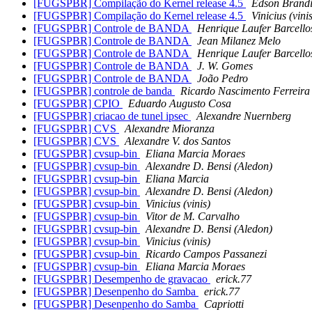
[FUGSPBR] Compilação do Kernel release 4.5
Edson Brand
[FUGSPBR] Compilação do Kernel release 4.5
Vinicius (vini
[FUGSPBR] Controle de BANDA
Henrique Laufer Barcello
[FUGSPBR] Controle de BANDA
Jean Milanez Melo
[FUGSPBR] Controle de BANDA
Henrique Laufer Barcello
[FUGSPBR] Controle de BANDA
J. W. Gomes
[FUGSPBR] Controle de BANDA
João Pedro
[FUGSPBR] controle de banda
Ricardo Nascimento Ferreira
[FUGSPBR] CPIO
Eduardo Augusto Cosa
[FUGSPBR] criacao de tunel ipsec
Alexandre Nuernberg
[FUGSPBR] CVS
Alexandre Mioranza
[FUGSPBR] CVS
Alexandre V. dos Santos
[FUGSPBR] cvsup-bin
Eliana Marcia Moraes
[FUGSPBR] cvsup-bin
Alexandre D. Bensi (Aledon)
[FUGSPBR] cvsup-bin
Eliana Marcia
[FUGSPBR] cvsup-bin
Alexandre D. Bensi (Aledon)
[FUGSPBR] cvsup-bin
Vinicius (vinis)
[FUGSPBR] cvsup-bin
Vitor de M. Carvalho
[FUGSPBR] cvsup-bin
Alexandre D. Bensi (Aledon)
[FUGSPBR] cvsup-bin
Vinicius (vinis)
[FUGSPBR] cvsup-bin
Ricardo Campos Passanezi
[FUGSPBR] cvsup-bin
Eliana Marcia Moraes
[FUGSPBR] Desempenho de gravacao
erick.77
[FUGSPBR] Desenpenho do Samba
erick.77
[FUGSPBR] Desenpenho do Samba
Capriotti