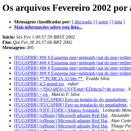
Os arquivos Fevereiro 2002 por 
Mensagens classificadas por:
[ discussão ]
[ autor ]
[ data ]
Mais informações sobre esta lista...
Inicio:
Sex Fev 1 00:57:59 BRST 2002
Fim:
Qui Fev 28 20:37:06 BRT 2002
Mensagens:
495
[FUGSPBR] ### # Esquema ppp+netgraph+nat do ppp+redire
[FUGSPBR] ### # Esquema ppp+netgraph+nat do ppp+redire
[FUGSPBR] ### # Esquema ppp+netgraph+nat do ppp+redire
[FUGSPBR] ### # Esquema ppp+netgraph+nat do ppp+redire
[FUGSPBR] ** PCMCIA 32 bits **
Evaldo Silva
[FUGSPBR] 4.5-install.iso
rafael
[FUGSPBR] =?ISO-8859-1?Q?Estat=EDsticas?=de acesso
A
[FUGSPBR] >;ox
Marcio F. Silva
[FUGSPBR] [FUGSPBR] Erro na instalação do qmailadmin
[FUGSPBR] [FUGSPBR] Erro na instalação do qmailadmin
[FUGSPBR] [OFF-TOPIC] Abaixo Assinado
Leonardo Mene
[FUGSPBR] [offtopic] Microsoft adquire Red Hat
Alexandre
[FUGSPBR] [offtopic] Microsoft adquire Red Hat
Alan Castr
[FUGSPBR] [offtopic] Microsoft adquire Red Hat
Thiago Pi