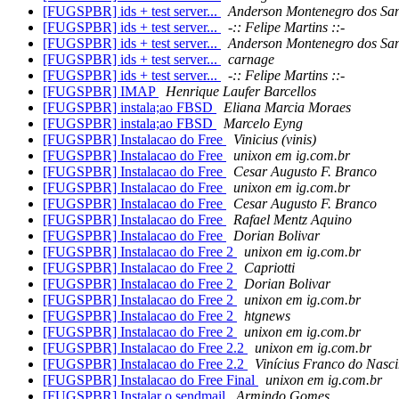
[FUGSPBR] ids + test server...
Anderson Montenegro dos San
[FUGSPBR] ids + test server...
-:: Felipe Martins ::-
[FUGSPBR] ids + test server...
Anderson Montenegro dos San
[FUGSPBR] ids + test server...
carnage
[FUGSPBR] ids + test server...
-:: Felipe Martins ::-
[FUGSPBR] IMAP
Henrique Laufer Barcellos
[FUGSPBR] instala;ao FBSD
Eliana Marcia Moraes
[FUGSPBR] instala;ao FBSD
Marcelo Eyng
[FUGSPBR] Instalacao do Free
Vinicius (vinis)
[FUGSPBR] Instalacao do Free
unixon em ig.com.br
[FUGSPBR] Instalacao do Free
Cesar Augusto F. Branco
[FUGSPBR] Instalacao do Free
unixon em ig.com.br
[FUGSPBR] Instalacao do Free
Cesar Augusto F. Branco
[FUGSPBR] Instalacao do Free
Rafael Mentz Aquino
[FUGSPBR] Instalacao do Free
Dorian Bolivar
[FUGSPBR] Instalacao do Free 2
unixon em ig.com.br
[FUGSPBR] Instalacao do Free 2
Capriotti
[FUGSPBR] Instalacao do Free 2
Dorian Bolivar
[FUGSPBR] Instalacao do Free 2
unixon em ig.com.br
[FUGSPBR] Instalacao do Free 2
htgnews
[FUGSPBR] Instalacao do Free 2
unixon em ig.com.br
[FUGSPBR] Instalacao do Free 2.2
unixon em ig.com.br
[FUGSPBR] Instalacao do Free 2.2
Vinícius Franco do Nasc
[FUGSPBR] Instalacao do Free Final
unixon em ig.com.br
[FUGSPBR] Instalar o sendmail
Armindo Gomes