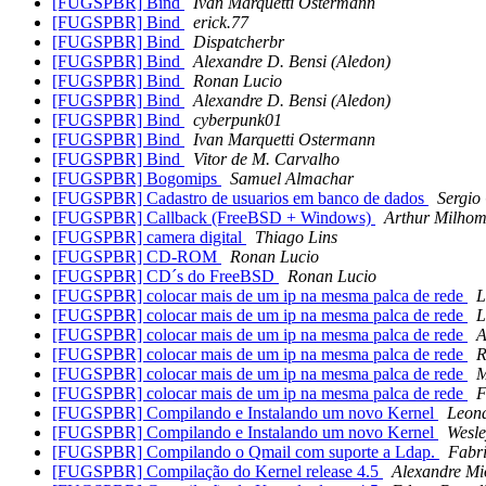
[FUGSPBR] Bind
Ivan Marquetti Ostermann
[FUGSPBR] Bind
erick.77
[FUGSPBR] Bind
Dispatcherbr
[FUGSPBR] Bind
Alexandre D. Bensi (Aledon)
[FUGSPBR] Bind
Ronan Lucio
[FUGSPBR] Bind
Alexandre D. Bensi (Aledon)
[FUGSPBR] Bind
cyberpunk01
[FUGSPBR] Bind
Ivan Marquetti Ostermann
[FUGSPBR] Bind
Vitor de M. Carvalho
[FUGSPBR] Bogomips
Samuel Almachar
[FUGSPBR] Cadastro de usuarios em banco de dados
Sergio
[FUGSPBR] Callback (FreeBSD + Windows)
Arthur Milho
[FUGSPBR] camera digital
Thiago Lins
[FUGSPBR] CD-ROM
Ronan Lucio
[FUGSPBR] CD´s do FreeBSD
Ronan Lucio
[FUGSPBR] colocar mais de um ip na mesma palca de rede
L
[FUGSPBR] colocar mais de um ip na mesma palca de rede
L
[FUGSPBR] colocar mais de um ip na mesma palca de rede
A
[FUGSPBR] colocar mais de um ip na mesma palca de rede
R
[FUGSPBR] colocar mais de um ip na mesma palca de rede
M
[FUGSPBR] colocar mais de um ip na mesma palca de rede
F
[FUGSPBR] Compilando e Instalando um novo Kernel
Leona
[FUGSPBR] Compilando e Instalando um novo Kernel
Wesle
[FUGSPBR] Compilando o Qmail com suporte a Ldap.
Fabri
[FUGSPBR] Compilação do Kernel release 4.5
Alexandre Mi