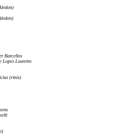
Aledon)
Aledon)
r Barcellos
e Lopes Loureiro
icius (vinis)
mens
elli
n)