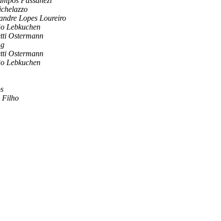
ampos Passanezi
ichelazzo
andre Lopes Loureiro
ão Lebkuchen
tti Ostermann
ng
tti Ostermann
ão Lebkuchen
os
 Filho