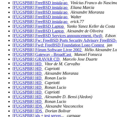
[FUGSPBR] FreeBSD instala;ao
Vinícius Franco do Nascim
[FUGSPBR] FreeBSD instala;ao
Eliana Marcia
[FUGSPBR] FreeBSD instala;ao
Alexandre Mioranza
[FUGSPBR] FreeBSD instala;ao
Walter
[FUGSPBR] FreeBSD instala;ao
erick.77
[FUGSPBR] FreeBSD Laptop
Yanko Yanez Keller da Costa
[FUGSPBR] FreeBSD Laptop
Alexandre de Oliveira
[FUGSPBR] FreeBSD Services announcement. (fwd)
Edson 
[FUGSPBR] Fw: FreeBSD Ports Security Advisory FreeBSD
[FUGSPBR] Fwd: FreeBSD Foundation Logo Contest
jan
[FUGSPBR] Fórum Software Livre 2002
Hélio Alexandre Lo
[FUGSPBR] Gateway - BroadCast
Manoel Fonseca
[FUGSPBR] GRAVAR CD
Marcelo Jose Duarte
[FUGSPBR] HD
Vitor de M. Carvalho
[FUGSPBR] HD
Capriotti
[FUGSPBR] HD
Alexandre Mioranza
[FUGSPBR] HD
Ronan Lucio
[FUGSPBR] HD
Capriotti
[FUGSPBR] HD
Ronan Lucio
[FUGSPBR] HD
Capriotti
[FUGSPBR] HD
Alexandre D. Bensi (Aledon)
[FUGSPBR] HD
Ronan Lucio
[FUGSPBR] IDS
Alexandre Vasconcelos
[FUGSPBR] IDS
Dorian Bolivar
[FUGSPBR] ids + test server...
carnage