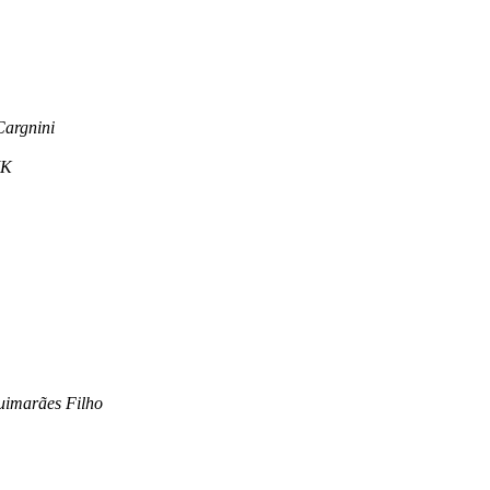
Cargnini
MK
uimarães Filho