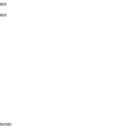
tos
tos
imento