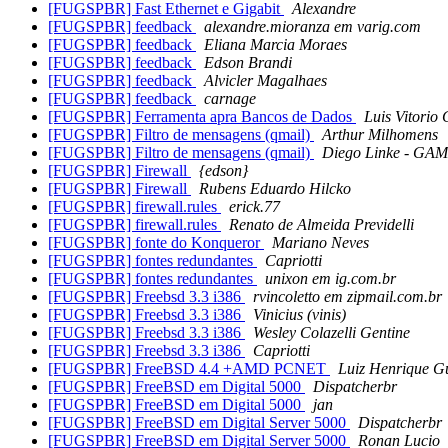
[FUGSPBR] Fast Ethernet e Gigabit
Alexandre
[FUGSPBR] feedback
alexandre.mioranza em varig.com
[FUGSPBR] feedback
Eliana Marcia Moraes
[FUGSPBR] feedback
Edson Brandi
[FUGSPBR] feedback
Alvicler Magalhaes
[FUGSPBR] feedback
carnage
[FUGSPBR] Ferramenta apra Bancos de Dados
Luis Vitorio 
[FUGSPBR] Filtro de mensagens (qmail)
Arthur Milhomens
[FUGSPBR] Filtro de mensagens (qmail)
Diego Linke - GA
[FUGSPBR] Firewall
{edson}
[FUGSPBR] Firewall
Rubens Eduardo Hilcko
[FUGSPBR] firewall.rules
erick.77
[FUGSPBR] firewall.rules
Renato de Almeida Previdelli
[FUGSPBR] fonte do Konqueror
Mariano Neves
[FUGSPBR] fontes redundantes
Capriotti
[FUGSPBR] fontes redundantes
unixon em ig.com.br
[FUGSPBR] Freebsd 3.3 i386
rvincoletto em zipmail.com.br
[FUGSPBR] Freebsd 3.3 i386
Vinicius (vinis)
[FUGSPBR] Freebsd 3.3 i386
Wesley Colazelli Gentine
[FUGSPBR] Freebsd 3.3 i386
Capriotti
[FUGSPBR] FreeBSD 4.4 +AMD PCNET
Luiz Henrique G
[FUGSPBR] FreeBSD em Digital 5000
Dispatcherbr
[FUGSPBR] FreeBSD em Digital 5000
jan
[FUGSPBR] FreeBSD em Digital Server 5000
Dispatcherbr
[FUGSPBR] FreeBSD em Digital Server 5000
Ronan Lucio