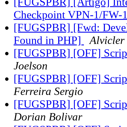
[FUGSPBR] [Artigo] Int
Checkpoint VPN-1/FW-
[FUGSPBR] [Fwd: Develo
Found in PHP]
Alvicle
[FUGSPBR] [OFF] Script
Joelson
[FUGSPBR] [OFF] Script
Ferreira Sergio
[FUGSPBR] [OFF] Script
Dorian Bolivar