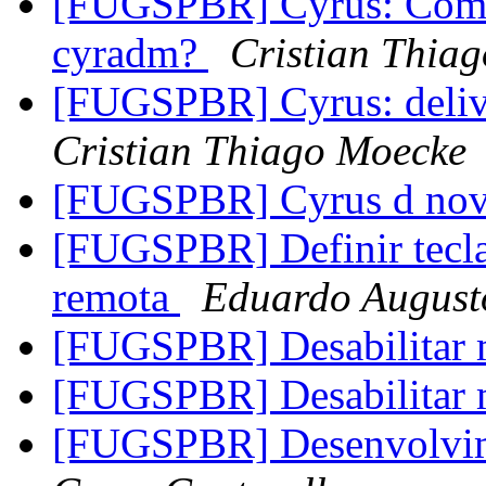
[FUGSPBR] Cyrus: Como 
cyradm?
Cristian Thia
[FUGSPBR] Cyrus: delive
Cristian Thiago Moecke
[FUGSPBR] Cyrus d no
[FUGSPBR] Definir tecla
remota
Eduardo August
[FUGSPBR] Desabilitar
[FUGSPBR] Desabilitar
[FUGSPBR] Desenvolvim