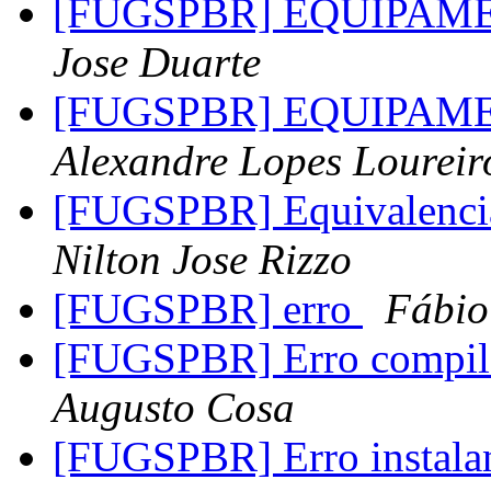
[FUGSPBR] EQUIPAME
Jose Duarte
[FUGSPBR] EQUIPAME
Alexandre Lopes Loureir
[FUGSPBR] Equivalenc
Nilton Jose Rizzo
[FUGSPBR] erro
Fábio
[FUGSPBR] Erro compil
Augusto Cosa
[FUGSPBR] Erro instal