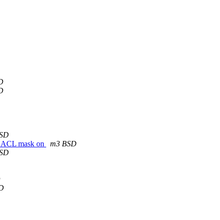
D
D
SD
et ACL mask on
m3 BSD
SD
D
D