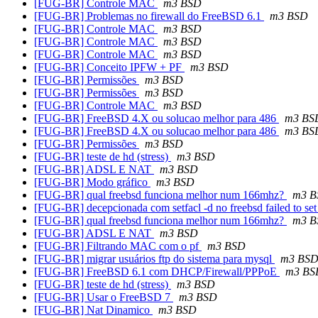
[FUG-BR] Controle MAC
m3 BSD
[FUG-BR] Problemas no firewall do FreeBSD 6.1
m3 BSD
[FUG-BR] Controle MAC
m3 BSD
[FUG-BR] Controle MAC
m3 BSD
[FUG-BR] Controle MAC
m3 BSD
[FUG-BR] Conceito IPFW + PF
m3 BSD
[FUG-BR] Permissões
m3 BSD
[FUG-BR] Permissões
m3 BSD
[FUG-BR] Controle MAC
m3 BSD
[FUG-BR] FreeBSD 4.X ou solucao melhor para 486
m3 BS
[FUG-BR] FreeBSD 4.X ou solucao melhor para 486
m3 BS
[FUG-BR] Permissões
m3 BSD
[FUG-BR] teste de hd (stress)
m3 BSD
[FUG-BR] ADSL E NAT
m3 BSD
[FUG-BR] Modo gráfico
m3 BSD
[FUG-BR] qual freebsd funciona melhor num 166mhz?
m3 B
[FUG-BR] decepcionada com setfacl -d no freebsd failed to s
[FUG-BR] qual freebsd funciona melhor num 166mhz?
m3 B
[FUG-BR] ADSL E NAT
m3 BSD
[FUG-BR] Filtrando MAC com o pf
m3 BSD
[FUG-BR] migrar usuários ftp do sistema para mysql
m3 BS
[FUG-BR] FreeBSD 6.1 com DHCP/Firewall/PPPoE
m3 BS
[FUG-BR] teste de hd (stress)
m3 BSD
[FUG-BR] Usar o FreeBSD 7
m3 BSD
[FUG-BR] Nat Dinamico
m3 BSD