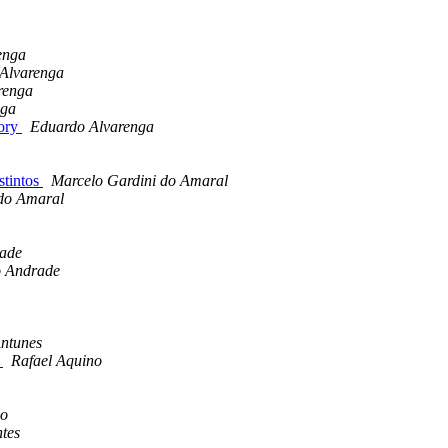
enga
Alvarenga
renga
nga
tory
Eduardo Alvarenga
stintos
Marcelo Gardini do Amaral
 do Amaral
ade
o Andrade
ntunes
a
Rafael Aquino
no
ntes