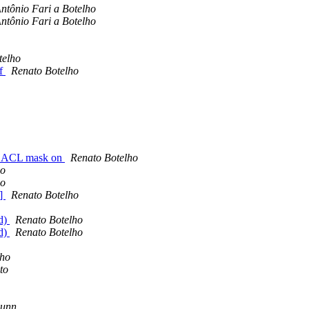
ntônio Fari a Botelho
ntônio Fari a Botelho
telho
pf
Renato Botelho
et ACL mask on
Renato Botelho
ho
ho
O]
Renato Botelho
d)
Renato Botelho
d)
Renato Botelho
lho
to
Bunn