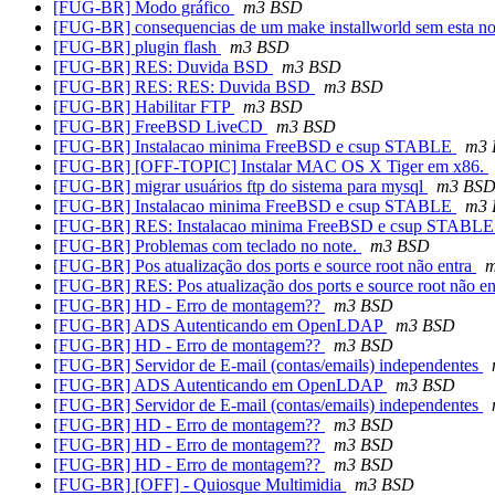
[FUG-BR] Modo gráfico
m3 BSD
[FUG-BR] consequencias de um make installworld sem esta n
[FUG-BR] plugin flash
m3 BSD
[FUG-BR] RES: Duvida BSD
m3 BSD
[FUG-BR] RES: RES: Duvida BSD
m3 BSD
[FUG-BR] Habilitar FTP
m3 BSD
[FUG-BR] FreeBSD LiveCD
m3 BSD
[FUG-BR] Instalacao minima FreeBSD e csup STABLE
m3 
[FUG-BR] [OFF-TOPIC] Instalar MAC OS X Tiger em x86.
[FUG-BR] migrar usuários ftp do sistema para mysql
m3 BS
[FUG-BR] Instalacao minima FreeBSD e csup STABLE
m3 
[FUG-BR] RES: Instalacao minima FreeBSD e csup STABL
[FUG-BR] Problemas com teclado no note.
m3 BSD
[FUG-BR] Pos atualização dos ports e source root não entra
m
[FUG-BR] RES: Pos atualização dos ports e source root não e
[FUG-BR] HD - Erro de montagem??
m3 BSD
[FUG-BR] ADS Autenticando em OpenLDAP
m3 BSD
[FUG-BR] HD - Erro de montagem??
m3 BSD
[FUG-BR] Servidor de E-mail (contas/emails) independentes
[FUG-BR] ADS Autenticando em OpenLDAP
m3 BSD
[FUG-BR] Servidor de E-mail (contas/emails) independentes
[FUG-BR] HD - Erro de montagem??
m3 BSD
[FUG-BR] HD - Erro de montagem??
m3 BSD
[FUG-BR] HD - Erro de montagem??
m3 BSD
[FUG-BR] [OFF] - Quiosque Multimidia
m3 BSD