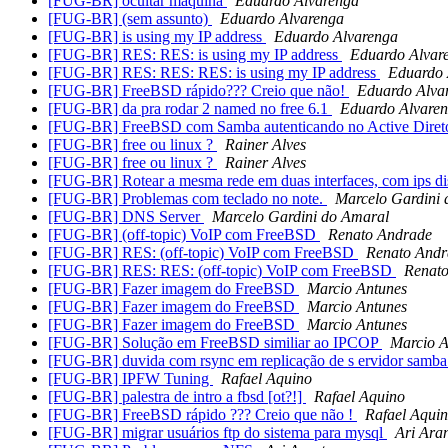
[FUG-BR] ocultar maquina
Eduardo Alvarenga
[FUG-BR] (sem assunto)
Eduardo Alvarenga
[FUG-BR] is using my IP address
Eduardo Alvarenga
[FUG-BR] RES: RES: is using my IP address
Eduardo Alvar
[FUG-BR] RES: RES: RES: is using my IP address
Eduardo 
[FUG-BR] FreeBSD rápido??? Creio que não!
Eduardo Alva
[FUG-BR] da pra rodar 2 named no free 6.1
Eduardo Alvare
[FUG-BR] FreeBSD com Samba autenticando no Active Dire
[FUG-BR] free ou linux ?
Rainer Alves
[FUG-BR] free ou linux ?
Rainer Alves
[FUG-BR] Rotear a mesma rede em duas interfaces, com ips di
[FUG-BR] Problemas com teclado no note.
Marcelo Gardini
[FUG-BR] DNS Server
Marcelo Gardini do Amaral
[FUG-BR] (off-topic) VoIP com FreeBSD
Renato Andrade
[FUG-BR] RES: (off-topic) VoIP com FreeBSD
Renato Andr
[FUG-BR] RES: RES: (off-topic) VoIP com FreeBSD
Renat
[FUG-BR] Fazer imagem do FreeBSD
Marcio Antunes
[FUG-BR] Fazer imagem do FreeBSD
Marcio Antunes
[FUG-BR] Fazer imagem do FreeBSD
Marcio Antunes
[FUG-BR] Solução em FreeBSD similiar ao IPCOP
Marcio A
[FUG-BR] duvida com rsync em replicação de s ervidor samb
[FUG-BR] IPFW Tuning
Rafael Aquino
[FUG-BR] palestra de intro a fbsd [ot?!]
Rafael Aquino
[FUG-BR] FreeBSD rápido ??? Creio que não !
Rafael Aqui
[FUG-BR] migrar usuários ftp do sistema para mysql
Ari Ara