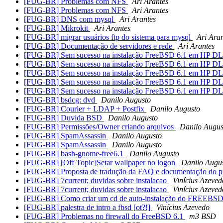
[FUG-BR] Problemas com NFS
Ari Arantes
[FUG-BR] Problemas com NFS
Ari Arantes
[FUG-BR] DNS com mysql
Ari Arantes
[FUG-BR] Mikrokit
Ari Arantes
[FUG-BR] migrar usuários ftp do sistema para mysql
Ari Ara
[FUG-BR] Documentação de servidores e rede
Ari Arantes
[FUG-BR] Sem sucesso na instalação FreeBSD 6.1 em HP D
[FUG-BR] Sem sucesso na instalação FreeBSD 6.1 em HP D
[FUG-BR] Sem sucesso na instalação FreeBSD 6.1 em HP D
[FUG-BR] Sem sucesso na instalação FreeBSD 6.1 em HP D
[FUG-BR] Sem sucesso na instalação FreeBSD 6.1 em HP D
[FUG-BR] bsdcg: dvd
Danilo Augusto
[FUG-BR] Courier + LDAP + Postfix
Danilo Augusto
[FUG-BR] Duvida BSD
Danilo Augusto
[FUG-BR] Permissões/Owner criando arquivos
Danilo Augus
[FUG-BR] SpamAssassin
Danilo Augusto
[FUG-BR] SpamAssassin
Danilo Augusto
[FUG-BR] bash-gnome-free6.1
Danilo Augusto
[FUG-BR] [Off Topic]Setar wallpaper no logon
Danilo Augu
[FUG-BR] Proposta de tradução da FAQ e documentação do 
[FUG-BR] 7current; duvidas sobre instalacao
Vinícius Azeved
[FUG-BR] 7current; duvidas sobre instalacao
Vinícius Azeved
[FUG-BR] Como criar um cd de auto-instalação do FREEBS
[FUG-BR] palestra de intro a fbsd [ot?!]
Vinícius Azevedo
[FUG-BR] Problemas no firewall do FreeBSD 6.1
m3 BSD