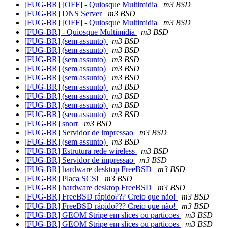
[FUG-BR] [OFF] - Quiosque Multimidia
m3 BSD
[FUG-BR] DNS Server
m3 BSD
[FUG-BR] [OFF] - Quiosque Multimidia
m3 BSD
[FUG-BR] - Quiosque Multimidia
m3 BSD
[FUG-BR] (sem assunto)
m3 BSD
[FUG-BR] (sem assunto)
m3 BSD
[FUG-BR] (sem assunto)
m3 BSD
[FUG-BR] (sem assunto)
m3 BSD
[FUG-BR] (sem assunto)
m3 BSD
[FUG-BR] (sem assunto)
m3 BSD
[FUG-BR] (sem assunto)
m3 BSD
[FUG-BR] (sem assunto)
m3 BSD
[FUG-BR] (sem assunto)
m3 BSD
[FUG-BR] snort
m3 BSD
[FUG-BR] Servidor de impressao
m3 BSD
[FUG-BR] (sem assunto)
m3 BSD
[FUG-BR] Estrutura rede wireless
m3 BSD
[FUG-BR] Servidor de impressao
m3 BSD
[FUG-BR] hardware desktop FreeBSD
m3 BSD
[FUG-BR] Placa SCSI
m3 BSD
[FUG-BR] hardware desktop FreeBSD
m3 BSD
[FUG-BR] FreeBSD rápido??? Creio que não!
m3 BSD
[FUG-BR] FreeBSD rápido??? Creio que não!
m3 BSD
[FUG-BR] GEOM Stripe em slices ou particoes
m3 BSD
[FUG-BR] GEOM Stripe em slices ou particoes
m3 BSD