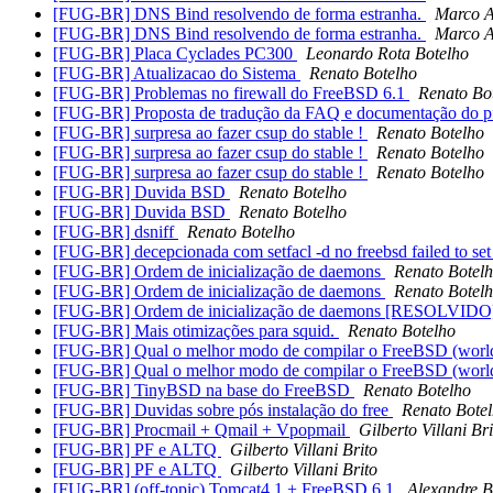
[FUG-BR] DNS Bind resolvendo de forma estranha.
Marco A
[FUG-BR] DNS Bind resolvendo de forma estranha.
Marco A
[FUG-BR] Placa Cyclades PC300
Leonardo Rota Botelho
[FUG-BR] Atualizacao do Sistema
Renato Botelho
[FUG-BR] Problemas no firewall do FreeBSD 6.1
Renato Bo
[FUG-BR] Proposta de tradução da FAQ e documentação do 
[FUG-BR] surpresa ao fazer csup do stable !
Renato Botelho
[FUG-BR] surpresa ao fazer csup do stable !
Renato Botelho
[FUG-BR] surpresa ao fazer csup do stable !
Renato Botelho
[FUG-BR] Duvida BSD
Renato Botelho
[FUG-BR] Duvida BSD
Renato Botelho
[FUG-BR] dsniff
Renato Botelho
[FUG-BR] decepcionada com setfacl -d no freebsd failed to s
[FUG-BR] Ordem de inicialização de daemons
Renato Botel
[FUG-BR] Ordem de inicialização de daemons
Renato Botel
[FUG-BR] Ordem de inicialização de daemons [RESOLVID
[FUG-BR] Mais otimizações para squid.
Renato Botelho
[FUG-BR] Qual o melhor modo de compilar o FreeBSD (worl
[FUG-BR] Qual o melhor modo de compilar o FreeBSD (worl
[FUG-BR] TinyBSD na base do FreeBSD
Renato Botelho
[FUG-BR] Duvidas sobre pós instalação do free
Renato Bote
[FUG-BR] Procmail + Qmail + Vpopmail
Gilberto Villani Bri
[FUG-BR] PF e ALTQ
Gilberto Villani Brito
[FUG-BR] PF e ALTQ
Gilberto Villani Brito
[FUG-BR] (off-topic) Tomcat4.1 + FreeBSD 6.1
Alexandre 