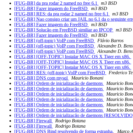
[FUG-BR] da pra rodar 2 named no free 6.1
m3 BSD
[FUG-BR] Fazer imagem do FreeBSD
m3 BSD
[FUG-BR] RES: da pra rodar 2 named no free 6.1
m3 BSD
[FUG-BR] Nao consigo criar um JAIL no 6.1 da o seguinte er
[FUG-BR] Fazer imagem do FreeBSD
m3 BSD
[FUG-BR] Solução em FreeBSD similiar ao IPCOP
m3 BSD
[FUG-BR] Fazer imagem do FreeBSD
m3 BSD
[FUG-BR] (off-topic) VoIP com FreeBSD
Flávio Barros
[FUG-BR] (off-topic) VoIP com FreeBSD
Alexandre D. Bens
[FUG-BR] (off-topic) VoIP com FreeBSD
Alexandre D. Bens
[FUG-BR] [OFF-TOPIC] Instalar MAC OS X Tiger em x86.
[FUG-BR] [OFF-TOPIC] Instalar MAC OS X Tiger em x86.
[FUG-BR] [OFF-TOPIC] Instalar MAC OS X Tiger em x86.
[FUG-BR] RES: (off-topic) VoIP com FreeBSD
Frederico Te
[FUG-BR] DNS com mysql
Mauricio Bonani
[FUG-BR] Ordem de inicialização de daemons
Mauricio Bon
[FUG-BR] Ordem de inicialização de daemons
Mauricio Bon
[FUG-BR] Ordem de inicialização de daemons
Mauricio Bon
[FUG-BR] Ordem de inicialização de daemons
Mauricio Bon
[FUG-BR] Ordem de inicialização de daemons
Mauricio Bon
[FUG-BR] Ordem de inicialização de daemons
Mauricio Bon
[FUG-BR] Ordem de inicialização de daemons [RESOLVID
[FUG-BR] Firewall
Rodrigo Botana
[FUG-BR] Firewall
Rodrigo Botana
[FUG-BR] DNS Bind resolvendo de forma estranha.
Marco A