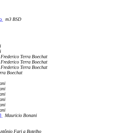
ro
m3 BSD
i
i
Frederico Terra Boechat
Frederico Terra Boechat
Frederico Terra Boechat
rra Boechat
ani
ani
ani
ani
ani
ani
O]
Mauricio Bonani
ntônio Fari a Botelho