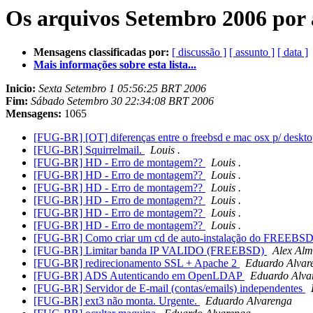
Os arquivos Setembro 2006 por 
Mensagens classificadas por:
[ discussão ]
[ assunto ]
[ data ]
Mais informações sobre esta lista...
Inicio:
Sexta Setembro 1 05:56:25 BRT 2006
Fim:
Sábado Setembro 30 22:34:08 BRT 2006
Mensagens:
1065
[FUG-BR] [OT] diferenças entre o freebsd e mac osx p/ deskt
[FUG-BR] Squirrelmail.
Louis .
[FUG-BR] HD - Erro de montagem??
Louis .
[FUG-BR] HD - Erro de montagem??
Louis .
[FUG-BR] HD - Erro de montagem??
Louis .
[FUG-BR] HD - Erro de montagem??
Louis .
[FUG-BR] HD - Erro de montagem??
Louis .
[FUG-BR] HD - Erro de montagem??
Louis .
[FUG-BR] Como criar um cd de auto-instalação do FREEBS
[FUG-BR] Limitar banda IP VALIDO (FREEBSD)
Alex Alm
[FUG-BR] redirecionamento SSL + Apache 2
Eduardo Alvar
[FUG-BR] ADS Autenticando em OpenLDAP
Eduardo Alva
[FUG-BR] Servidor de E-mail (contas/emails) independentes
[FUG-BR] ext3 não monta. Urgente.
Eduardo Alvarenga