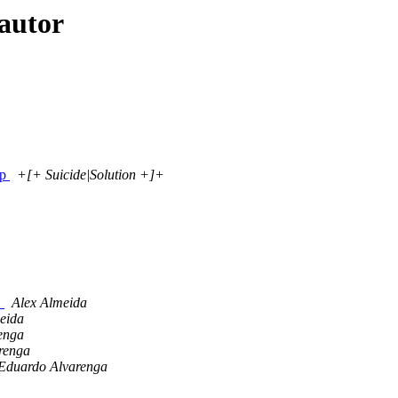
autor
op
+[+ Suicide|Solution +]+
D
Alex Almeida
eida
enga
renga
Eduardo Alvarenga