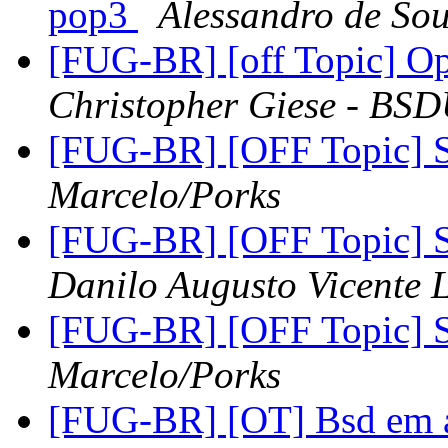
pop3
Alessandro de So
[FUG-BR] [off Topic] O
Christopher Giese - BS
[FUG-BR] [OFF Topic] 
Marcelo/Porks
[FUG-BR] [OFF Topic] 
Danilo Augusto Vicente 
[FUG-BR] [OFF Topic] 
Marcelo/Porks
[FUG-BR] [OT] Bsd em a