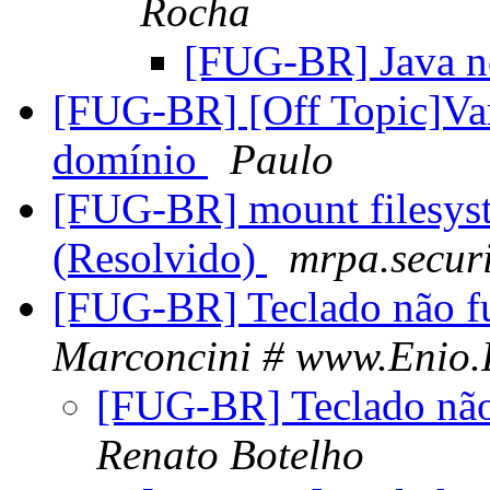
Rocha
[FUG-BR] Java 
[FUG-BR] [Off Topic]Va
domínio
Paulo
[FUG-BR] mount filesys
(Resolvido)
mrpa.secur
[FUG-BR] Teclado não f
Marconcini # www.Enio.
[FUG-BR] Teclado não
Renato Botelho