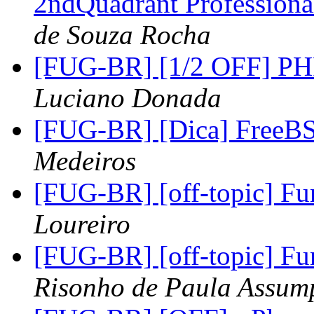
2ndQuadrant Profession
de Souza Rocha
[FUG-BR] [1/2 OFF] PHP 
Luciano Donada
[FUG-BR] [Dica] Free
Medeiros
[FUG-BR] [off-topic] Fu
Loureiro
[FUG-BR] [off-topic] Fu
Risonho de Paula Assum