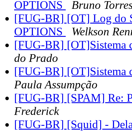
OPTIONS
Bruno Torre
[FUG-BR] [OT] Log do 
OPTIONS
Welkson Ren
[FUG-BR] [OT]Sistema d
do Prado
[FUG-BR] [OT]Sistema d
Paula Assumpção
[FUG-BR] [SPAM] Re: P
Frederick
[FUG-BR] [Squid] - Del