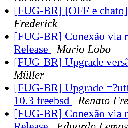
[FUG-BR] [OFF e chato]
Frederick
[FUG-BR] Conexão via r
Release
Mario Lobo
[FUG-BR] Upgrade versão
Müller
[FUG-BR] Upgrade =?ut
10.3 freebsd
Renato Fre
[FUG-BR] Conexão via r
Release
Eduardo Lemos