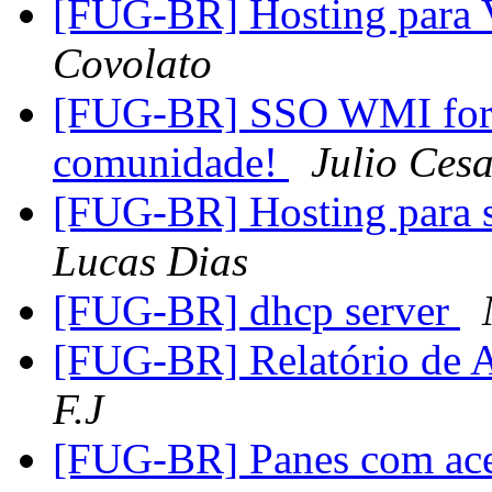
[FUG-BR] Hosting para 
Covolato
[FUG-BR] SSO WMI for pf
comunidade!
Julio Ces
[FUG-BR] Hosting para 
Lucas Dias
[FUG-BR] dhcp server
[FUG-BR] Relatório de
F.J
[FUG-BR] Panes com aces