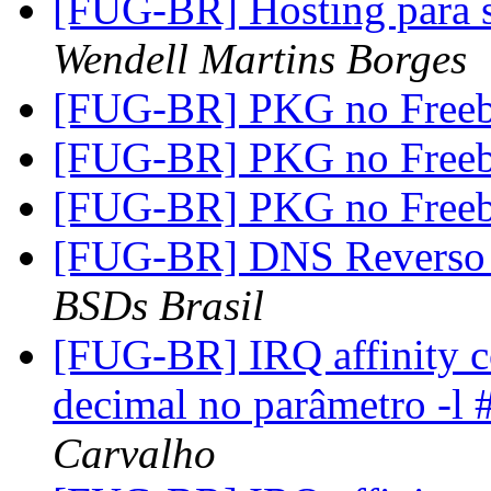
[FUG-BR] Hosting para 
Wendell Martins Borges
[FUG-BR] PKG no Free
[FUG-BR] PKG no Free
[FUG-BR] PKG no Free
[FUG-BR] DNS Reverso
BSDs Brasil
[FUG-BR] IRQ affinity c
decimal no parâmetro -l
Carvalho