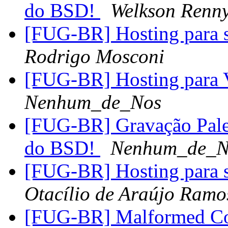
do BSD!
Welkson Renny
[FUG-BR] Hosting para 
Rodrigo Mosconi
[FUG-BR] Hosting para 
Nenhum_de_Nos
[FUG-BR] Gravação Pale
do BSD!
Nenhum_de_N
[FUG-BR] Hosting para 
Otacílio de Araújo Ramo
[FUG-BR] Malformed Co