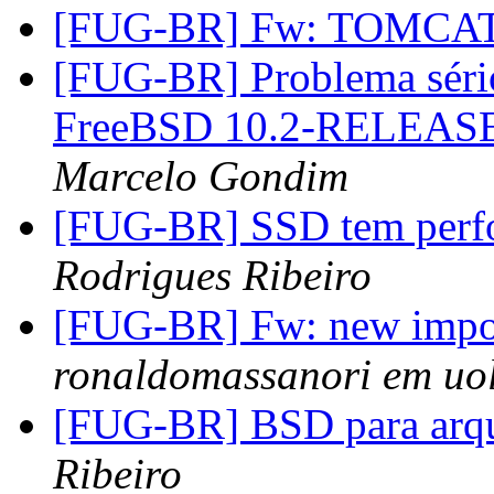
[FUG-BR] Fw: TOMCA
[FUG-BR] Problema séri
FreeBSD 10.2-RELEA
Marcelo Gondim
[FUG-BR] SSD tem perfo
Rodrigues Ribeiro
[FUG-BR] Fw: new impo
ronaldomassanori em uo
[FUG-BR] BSD para arq
Ribeiro