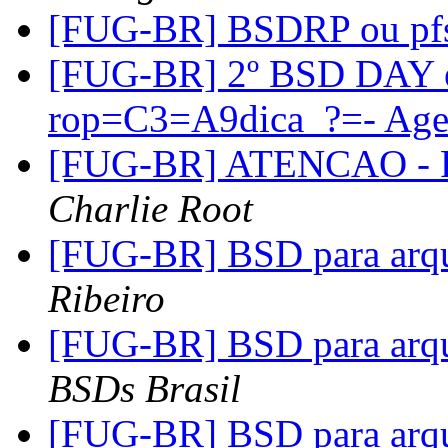
[FUG-BR] BSDRP ou pf
[FUG-BR] 2º BSD DAY 
rop=C3=A9dica_?=- Ag
[FUG-BR] ATENCAO - R
Charlie Root
[FUG-BR] BSD para arq
Ribeiro
[FUG-BR] BSD para arq
BSDs Brasil
[FUG-BR] BSD para arq