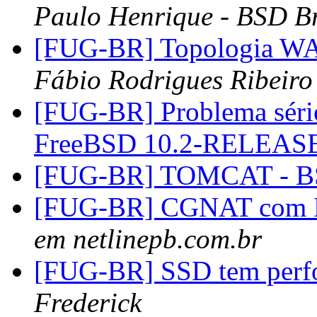
Paulo Henrique - BSD Br
[FUG-BR] Topologia W
Fábio Rodrigues Ribeiro
[FUG-BR] Problema séri
FreeBSD 10.2-RELEAS
[FUG-BR] TOMCAT - 
[FUG-BR] CGNAT com F
em netlinepb.com.br
[FUG-BR] SSD tem perfo
Frederick