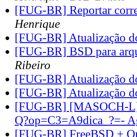
[FUG-BR] Reportar corr
Henrique
[FUG-BR] Atualização 
[FUG-BR] BSD para arq
Ribeiro
[FUG-BR] Atualização 
[FUG-BR] Atualização 
[FUG-BR] [MASOCH-L] 
Q?op=C3=A9dica_?=- A
[FUG-BR] FreeBSD + O