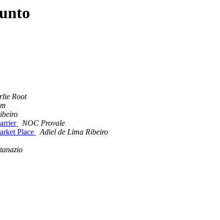
sunto
lie Root
am
ibeiro
rrier
NOC Provale
rket Place
Adiel de Lima Ribeiro
tanazio