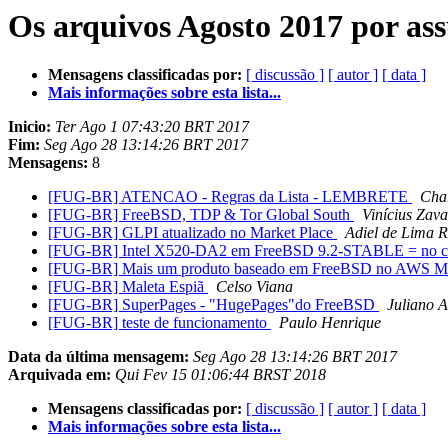
Os arquivos Agosto 2017 por as
Mensagens classificadas por:
[ discussão ]
[ autor ]
[ data ]
Mais informações sobre esta lista...
Inicio:
Ter Ago 1 07:43:20 BRT 2017
Fim:
Seg Ago 28 13:14:26 BRT 2017
Mensagens:
8
[FUG-BR] ATENCAO - Regras da Lista - LEMBRETE
Char
[FUG-BR] FreeBSD, TDP & Tor Global South
Vinícius Zav
[FUG-BR] GLPI atualizado no Market Place
Adiel de Lima R
[FUG-BR] Intel X520-DA2 em FreeBSD 9.2-STABLE = no ca
[FUG-BR] Mais um produto baseado em FreeBSD no AWS Ma
[FUG-BR] Maleta Espiã
Celso Viana
[FUG-BR] SuperPages - "HugePages"do FreeBSD
Juliano A
[FUG-BR] teste de funcionamento
Paulo Henrique
Data da última mensagem:
Seg Ago 28 13:14:26 BRT 2017
Arquivada em:
Qui Fev 15 01:06:44 BRST 2018
Mensagens classificadas por:
[ discussão ]
[ autor ]
[ data ]
Mais informações sobre esta lista...