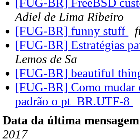
[FUG-BR] FreeBSD cust
Adiel de Lima Ribeiro
[FUG-BR] funny stuff
f
[FUG-BR] Estratégias pa
Lemos de Sa
[FUG-BR] beautiful thi
[FUG-BR] Como mudar o 
padrão o pt_BR.UTF-8
Data da última mensagem
2017