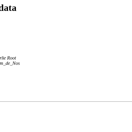
data
lie Root
m_de_Nos