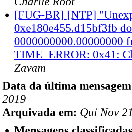
Charlie Root
[FUG-BR] [NTP] "Unexpe
0xe180e455.d15bf3fb doe
0000000000.00000000 fro
TIME_ERROR: 0x41: Cl
Zavam
Data da última mensagem
2019
Arquivada em:
Qui Nov 2
Mensagens classificadas