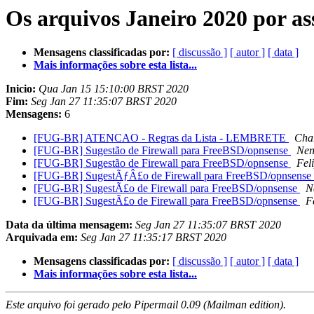
Os arquivos Janeiro 2020 por a
Mensagens classificadas por:
[ discussão ]
[ autor ]
[ data ]
Mais informações sobre esta lista...
Inicio:
Qua Jan 15 15:10:00 BRST 2020
Fim:
Seg Jan 27 11:35:07 BRST 2020
Mensagens:
6
[FUG-BR] ATENCAO - Regras da Lista - LEMBRETE
Char
[FUG-BR] Sugestão de Firewall para FreeBSD/opnsense
Ne
[FUG-BR] Sugestão de Firewall para FreeBSD/opnsense
Fel
[FUG-BR] SugestÃƒÂ£o de Firewall para FreeBSD/opnsense
[FUG-BR] SugestÃ£o de Firewall para FreeBSD/opnsense
N
[FUG-BR] SugestÃ£o de Firewall para FreeBSD/opnsense
F
Data da última mensagem:
Seg Jan 27 11:35:07 BRST 2020
Arquivada em:
Seg Jan 27 11:35:17 BRST 2020
Mensagens classificadas por:
[ discussão ]
[ autor ]
[ data ]
Mais informações sobre esta lista...
Este arquivo foi gerado pelo Pipermail 0.09 (Mailman edition).