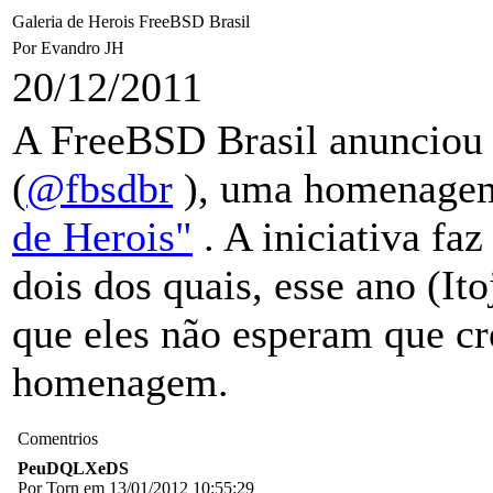
Galeria de Herois FreeBSD Brasil
Por Evandro JH
20/12/2011
A FreeBSD Brasil anunciou h
(
@fbsdbr
), uma homenagem
de Herois"
. A iniciativa fa
dois dos quais, esse ano (It
que eles não esperam que cr
homenagem.
Comentrios
PeuDQLXeDS
Por Torn em 13/01/2012 10:55:29