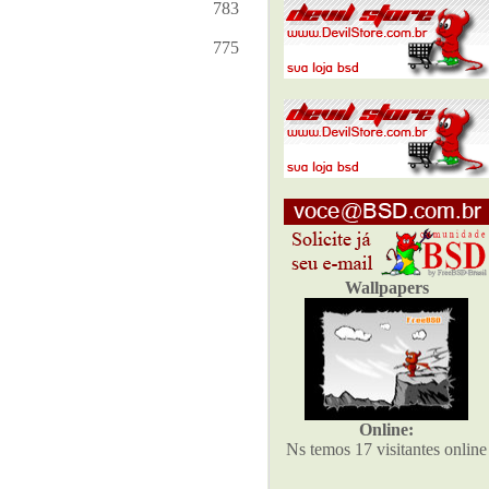
783
775
Wallpapers
Online:
Ns temos 17 visitantes online