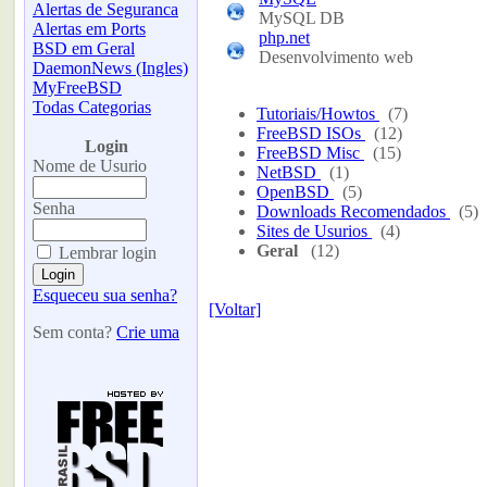
Alertas de Seguranca
MySQL DB
Alertas em Ports
php.net
BSD em Geral
Desenvolvimento web
DaemonNews (Ingles)
MyFreeBSD
Todas Categorias
Tutoriais/Howtos
(7)
-
FreeBSD ISOs
(12)
Login
FreeBSD Misc
(15)
Nome de Usurio
NetBSD
(1)
OpenBSD
(5)
Senha
Downloads Recomendados
(5)
Sites de Usurios
(4)
Geral
(12)
Lembrar login
Esqueceu sua senha?
[Voltar]
Sem conta?
Crie uma