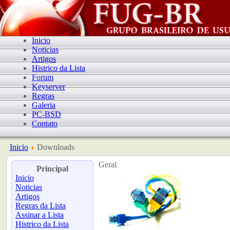
Inicio
Noticias
Artigos
Histrico da Lista
Forum
Keyserver
Regras
Galeria
PC-BSD
Contato
Inicio
Downloads
Geral
Principal
Inicio
Noticias
Artigos
Regras da Lista
Assinar a Lista
Histrico da Lista