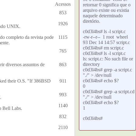
Acessos
retornar 0 significa que o
arquivo existe ou existia
853
naquele determinado
diretório.
1926
mundo UNIX.
c0d3l4bs# ls -l script.c
-rw-r--r-- 1 root wheel
edo completo da revista pode
1115
93 Dec 14 14:57 script.c
ente.
c0d3l4bs# rm script.c
765
c0d3l4bs# ls -l script.c
ls: script.c: No such file or
directory
rir diversos assuntos de
863
c0d3l4bs# grep -a script.c
"./" > /dev/null
c0d3l4bs# echo $?
cked their O.S. "If 386BSD
911
0
c0d3l4bs# grep -a script.cd
993
"./" > /dev/null
.
c0d3l4bs# echo $?
1140
1
o Bell Labs.
832
c0d3l4bs#
2110