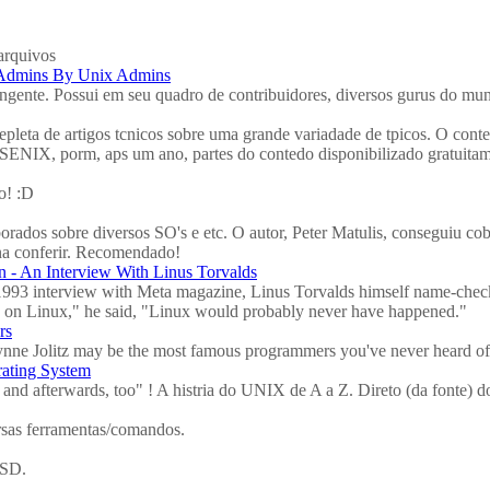
arquivos
 Admins By Unix Admins
angente. Possui em seu quadro de contribuidores, diversos gurus do 
pleta de artigos tcnicos sobre uma grande variadade de tpicos. O cont
USENIX, porm, aps um ano, partes do contedo disponibilizado gratuitam
o! :D
orados sobre diversos SO's e etc. O autor, Peter Matulis, conseguiu cob
ena conferir. Recomendado!
 - An Interview With Linus Torvalds
a 1993 interview with Meta magazine, Linus Torvalds himself name-che
ed on Linux," he said, "Linux would probably never have happened."
rs
ynne Jolitz may be the most famous programmers you've never heard of
ating System
and afterwards, too" ! A histria do UNIX de A a Z. Direto (da fonte) d
ersas ferramentas/comandos.
BSD.