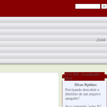
23.04
FUG-BR - Espalhando
BSD
Dicas Rpidas:
Precisando descobrir o
diretório de um arquivo
apagado?
Se o comando `echo $?`