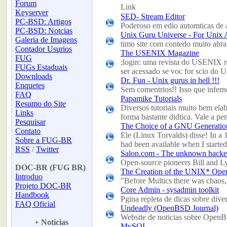
Forum
Link
Keyserver
SED- Stream Editor
PC-BSD: Artigos
Poderoso em edio automticas de 
PC-BSD: Notcias
Unix Guru Universe - For Unix
Galeria de Imagens
timo site com contedo muito abr
Contador Usurios
The USENIX Magazine
FUG
;login: uma revista do USENIX re
FUGs Estaduais
ser acessado se voc for scio do 
Downloads
Dr. Fun - Unix gurus in hell !!!
Enquetes
Sem comentrios!! Isso que infern
FAQ
Papamike Tutorials
Resumo do Site
Diversos tutoriais muito bem elab
Links
forma bastante didtica. Vale a p
Pesquisar
The Choice of a GNU Generation
Contato
Ele (Linux Torvalds) disse! In 
Sobre a FUG-BR
had been available when I start
RSS
/
Twitter
Salon.com - The unknown hacke
-
Open-source pioneers Bill and L
DOC-BR (FUG BR)
The Creation of the UNIX* Oper
Introduo
"Before Multics there was chaos, 
Projeto DOC-BR
Core Admin - sysadmin toolkit
Handbook
Pgina repleta de dicas sobre div
FAQ Oficial
Undeadly (OpenBSD Journal)
-
Website de noticias sobre Open
+ Noticias
MySQL