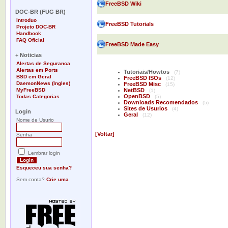
-
FreeBSD Wiki
DOC-BR (FUG BR)
Introduo
FreeBSD Tutorials
Projeto DOC-BR
Handbook
FAQ Oficial
FreeBSD Made Easy
-
+ Noticias
Alertas de Seguranca
Alertas em Ports
Tutoriais/Howtos
(7)
BSD em Geral
FreeBSD ISOs
(12)
DaemonNews (Ingles)
FreeBSD Misc
(15)
MyFreeBSD
NetBSD
(1)
OpenBSD
Todas Categorias
(5)
Downloads Recomendados
(5)
-
Sites de Usurios
(4)
Login
Geral
(12)
Nome de Usurio
[Voltar]
Senha
Lembrar login
Esqueceu sua senha?
Sem conta?
Crie uma