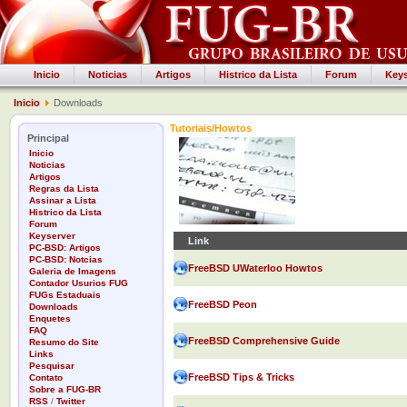
Inicio
Noticias
Artigos
Histrico da Lista
Forum
Keys
Inicio
Downloads
Tutoriais/Howtos
Principal
Inicio
Noticias
Artigos
Regras da Lista
Assinar a Lista
Histrico da Lista
Forum
Keyserver
Link
PC-BSD: Artigos
PC-BSD: Notcias
FreeBSD UWaterloo Howtos
Galeria de Imagens
Contador Usurios FUG
FUGs Estaduais
FreeBSD Peon
Downloads
Enquetes
FAQ
FreeBSD Comprehensive Guide
Resumo do Site
Links
Pesquisar
FreeBSD Tips & Tricks
Contato
Sobre a FUG-BR
RSS
/
Twitter