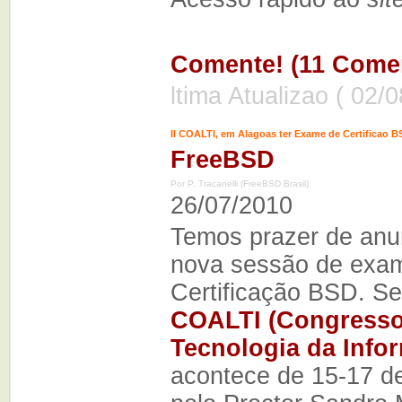
Comente! (11 Comen
ltima Atualizao ( 02/
II COALTI, em Alagoas ter Exame de Certificao 
FreeBSD
Por P. Tracanelli (FreeBSD Brasil)
26/07/2010
Temos prazer de anu
nova sessão de exa
Certificação BSD. S
COALTI (Congresso
Tecnologia da Info
acontece de 15-17 d