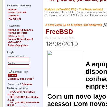
-
DOC-BR (FUG BR)
Noticias da FreeBSD FAQ - The Power to Help!
Introduo
Noticias sobre FreeBSD e assuntos relacionados di
Projeto DOC-BR
Codigo Aberto em geral. Selecione a categoria desejad
Handbook
FAQ Oficial
-
A nova verso 0.3 do X-Money j est disponvel!
+ Noticias
FreeBSD
Alertas de Seguranca
Alertas em Ports
BSD em Geral
Por Enias Ramos de Melo
DaemonNews (Ingles)
18/08/2010
MyFreeBSD
Todas Categorias
-
Login
Nome de Usurio
A equi
Senha
dispon
Lembrar login
conhec
Esqueceu sua senha?
Sem conta?
Crie uma
empres
Histrico da Lista
[FUG-BR] FreeRadius
Com um novo layou
3.0.11
Re: [FUG-BR] FreeRadius
3.0.11
acesso! Com novos
Re: [FUG-BR] FreeRadius
3.0.11