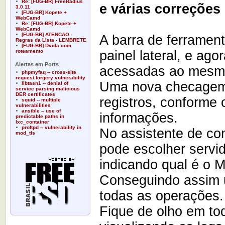
Re: [FUG-BR] FreeRadius
e várias correções
3.0.11
[FUG-BR] Kopete +
WebCamd
Re: [FUG-BR] Kopete +
WebCamd
[FUG-BR] ATENCAO -
A barra de ferrament
Regras da Lista - LEMBRETE
[FUG-BR] Dvida com
roteamento
painel lateral, e ag
Alertas em Ports
acessadas ao mesmo
phpmyfaq -- cross-site
request forgery vulnerability
Uma nova checagem d
libtasn1 -- denial of
service parsing malicious
DER certificates
registros, conforme 
squid -- multiple
vulnerabilities
ansible -- use of
informações.
predictable paths in
lxc_container
proftpd -- vulnerability in
No assistente de co
mod_tls
pode escolher servi
indicando qual é o
Conseguindo assim
todas as operações.
Fique de olho em to