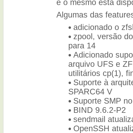
e o mesmo esta disp
Algumas das feature
adicionado o zfs
zpool, versão d
para 14
Adicionado sup
arquivo UFS e ZF
utilitários cp(1), f
Suporte à arqui
SPARC64 V
Suporte SMP n
BIND 9.6.2-P2
sendmail atualiz
OpenSSH atualiz