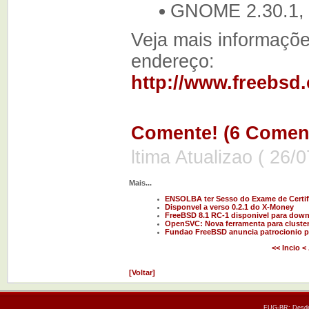
GNOME 2.30.1, 
Veja mais informações
endereço:
http://www.freebsd
Comente! (6 Coment
ltima Atualizao ( 26/
Mais...
ENSOLBA ter Sesso do Exame de Certif
Disponvel a verso 0.2.1 do X-Money
FreeBSD 8.1 RC-1 disponivel para dow
OpenSVC: Nova ferramenta para cluste
Fundao FreeBSD anuncia patrocionio pa
<< Incio
< 
[Voltar]
FUG-BR: Desde 