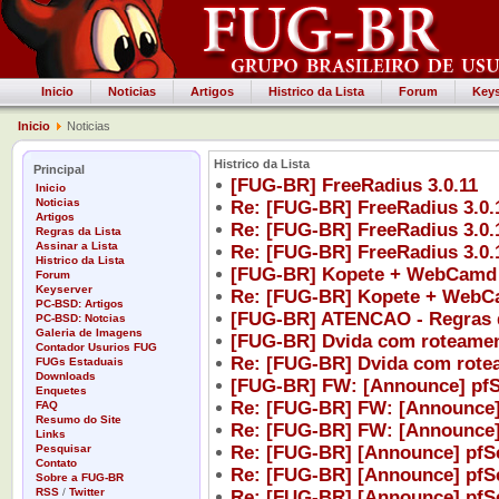
Inicio
Noticias
Artigos
Histrico da Lista
Forum
Keys
Inicio
Noticias
Histrico da Lista
Principal
[FUG-BR] FreeRadius 3.0.11
Inicio
Noticias
Re: [FUG-BR] FreeRadius 3.0.
Artigos
Re: [FUG-BR] FreeRadius 3.0.
Regras da Lista
Assinar a Lista
Re: [FUG-BR] FreeRadius 3.0.
Histrico da Lista
[FUG-BR] Kopete + WebCamd
Forum
Keyserver
Re: [FUG-BR] Kopete + Web
PC-BSD: Artigos
[FUG-BR] ATENCAO - Regras 
PC-BSD: Notcias
Galeria de Imagens
[FUG-BR] Dvida com roteame
Contador Usurios FUG
Re: [FUG-BR] Dvida com rote
FUGs Estaduais
Downloads
[FUG-BR] FW: [Announce] pfS
Enquetes
Re: [FUG-BR] FW: [Announce]
FAQ
Resumo do Site
Re: [FUG-BR] FW: [Announce]
Links
Pesquisar
Re: [FUG-BR] [Announce] pfS
Contato
Re: [FUG-BR] [Announce] pfS
Sobre a FUG-BR
RSS
/
Twitter
Re: [FUG-BR] [Announce] pfS