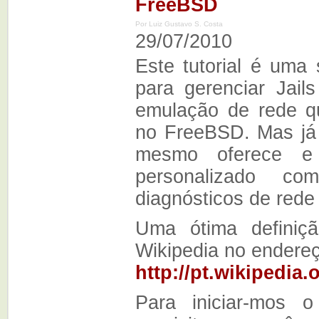
FreeBSD
Por Luiz Gustavo S. Costa
29/07/2010
Este tutorial é uma
para gerenciar Jai
emulação de rede qu
no FreeBSD. Mas já 
mesmo oferece e 
personalizado co
diagnósticos de rede 
Uma ótima definiçã
Wikipedia no endere
http://pt.wikipedia.
Para iniciar-mos o