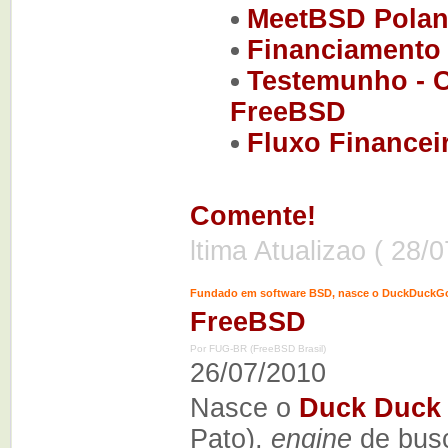
MeetBSD Polan
Financiamento 
Testemunho - 
FreeBSD
Fluxo Financei
Comente!
ltima Atualizao ( 28/
Fundado em software BSD, nasce o DuckDuckGo
FreeBSD
Por FUG-BR (FreeBSD Brasil)
26/07/2010
Nasce o
Duck Duck
Pato),
engine
de busc