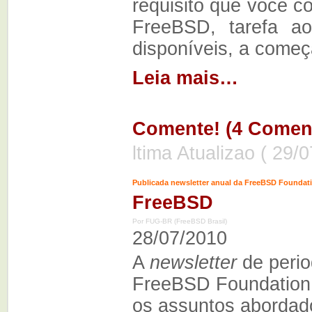
requisito que você c
FreeBSD, tarefa a
disponíveis, a começ
Leia mais…
Comente! (4 Coment
ltima Atualizao ( 29/
Publicada newsletter anual da FreeBSD Foundat
FreeBSD
Por FUG-BR (FreeBSD Brasil)
28/07/2010
A
newsletter
de perio
FreeBSD Foundation
os assuntos abordado