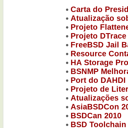
Carta do Presi
Atualização so
Projeto Flatten
Projeto DTrace
FreeBSD Jail Ba
Resource Conta
HA Storage Pro
BSNMP Melhor
Port do DAHDI
Projeto de Lit
Atualizações s
AsiaBSDCon 2
BSDCan 2010
BSD Toolchain