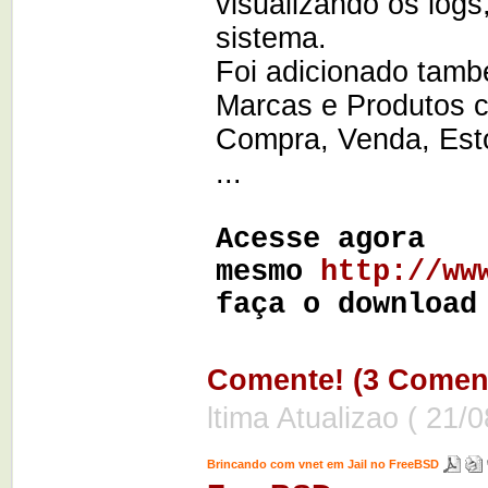
visualizando os log
sistema.
Foi adicionado tam
Marcas e Produtos 
Compra, Venda, Esto
...
Acesse agora
mesmo
http://ww
faça o download
Comente! (3 Coment
ltima Atualizao ( 21/
Brincando com vnet em Jail no FreeBSD