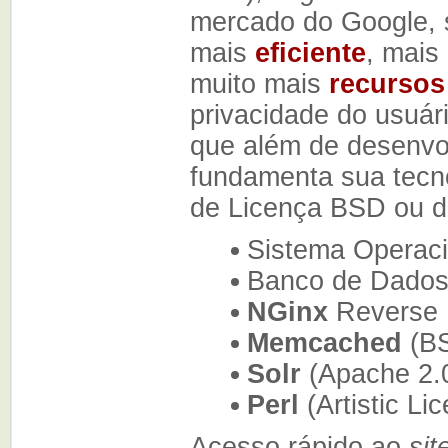
mercado do Google, 
mais
eficiente
, mais
muito mais
recursos
privacidade do usuári
que além de desenvo
fundamenta sua tecn
de Licença BSD ou d
Sistema Operac
Banco de Dado
NGinx
Reverse 
Memcached
(B
Solr
(Apache 2.
Perl
(Artistic Li
Acesso rápido ao
sit