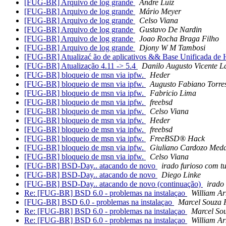
[FUG-BR] Arquivo de log grande
Andre Luiz
[FUG-BR] Arquivo de log grande
Mário Meyer
[FUG-BR] Arquivo de log grande
Celso Viana
[FUG-BR] Arquivo de log grande
Gustavo De Nardin
[FUG-BR] Arquivo de log grande
Joao Rocha Braga Filho
[FUG-BR] Arquivo de log grande
Djony W M Tambosi
[FUG-BR] Atualizać ão de aplicativos && Base Unificada de 
[FUG-BR] Atualização 4.11 -> 5.4
Danilo Augusto Vicente L
[FUG-BR] bloqueio de msn via ipfw.
Heder
[FUG-BR] bloqueio de msn via ipfw.
Augusto Fabiano Torre
[FUG-BR] bloqueio de msn via ipfw.
Fabricio Lima
[FUG-BR] bloqueio de msn via ipfw.
freebsd
[FUG-BR] bloqueio de msn via ipfw.
Celso Viana
[FUG-BR] bloqueio de msn via ipfw.
Heder
[FUG-BR] bloqueio de msn via ipfw.
freebsd
[FUG-BR] bloqueio de msn via ipfw.
FreeBSD® Hack
[FUG-BR] bloqueio de msn via ipfw.
Giuliano Cardozo Med
[FUG-BR] bloqueio de msn via ipfw.
Celso Viana
[FUG-BR] BSD-Day.. atacando de novo
irado furioso com t
[FUG-BR] BSD-Day.. atacando de novo
Diego Linke
[FUG-BR] BSD-Day.. atacando de novo (continuação)
irado
Re: [FUG-BR] BSD 6.0 - problemas na instalaçao
William A
[FUG-BR] BSD 6.0 - problemas na instalaçao
Marcel Souza 
Re: [FUG-BR] BSD 6.0 - problemas na instalaçao
Marcel So
Re: [FUG-BR] BSD 6.0 - problemas na instalaçao
William A