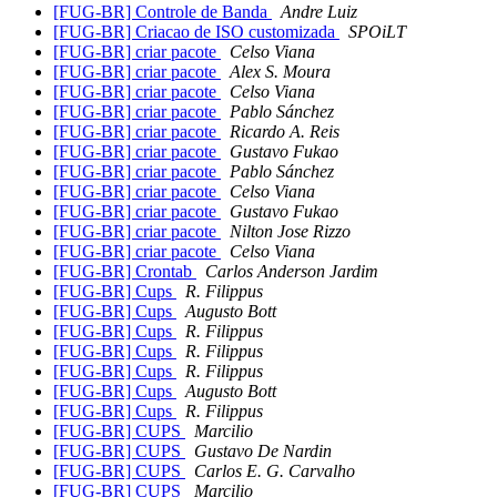
[FUG-BR] Controle de Banda
Andre Luiz
[FUG-BR] Criacao de ISO customizada
SPOiLT
[FUG-BR] criar pacote
Celso Viana
[FUG-BR] criar pacote
Alex S. Moura
[FUG-BR] criar pacote
Celso Viana
[FUG-BR] criar pacote
Pablo Sánchez
[FUG-BR] criar pacote
Ricardo A. Reis
[FUG-BR] criar pacote
Gustavo Fukao
[FUG-BR] criar pacote
Pablo Sánchez
[FUG-BR] criar pacote
Celso Viana
[FUG-BR] criar pacote
Gustavo Fukao
[FUG-BR] criar pacote
Nilton Jose Rizzo
[FUG-BR] criar pacote
Celso Viana
[FUG-BR] Crontab
Carlos Anderson Jardim
[FUG-BR] Cups
R. Filippus
[FUG-BR] Cups
Augusto Bott
[FUG-BR] Cups
R. Filippus
[FUG-BR] Cups
R. Filippus
[FUG-BR] Cups
R. Filippus
[FUG-BR] Cups
Augusto Bott
[FUG-BR] Cups
R. Filippus
[FUG-BR] CUPS
Marcilio
[FUG-BR] CUPS
Gustavo De Nardin
[FUG-BR] CUPS
Carlos E. G. Carvalho
[FUG-BR] CUPS
Marcilio