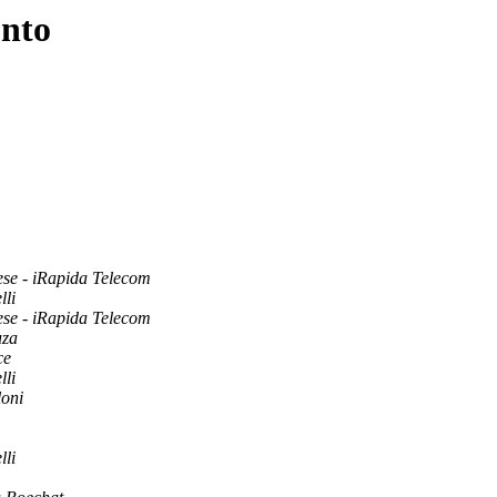
unto
ese - iRapida Telecom
lli
ese - iRapida Telecom
uza
ce
lli
loni
lli