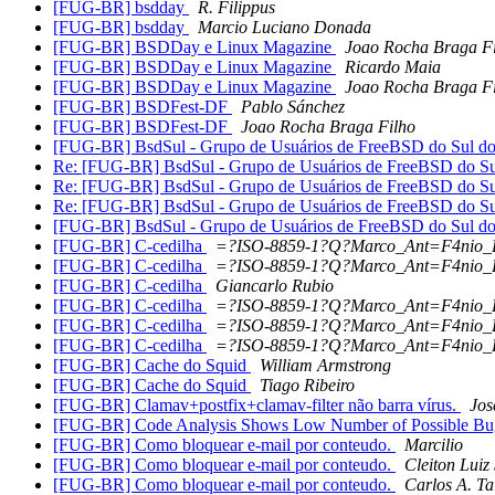
[FUG-BR] bsdday
R. Filippus
[FUG-BR] bsdday
Marcio Luciano Donada
[FUG-BR] BSDDay e Linux Magazine
Joao Rocha Braga F
[FUG-BR] BSDDay e Linux Magazine
Ricardo Maia
[FUG-BR] BSDDay e Linux Magazine
Joao Rocha Braga F
[FUG-BR] BSDFest-DF
Pablo Sánchez
[FUG-BR] BSDFest-DF
Joao Rocha Braga Filho
[FUG-BR] BsdSul - Grupo de Usuários de FreeBSD do Sul do
Re: [FUG-BR] BsdSul - Grupo de Usuários de FreeBSD do Su
Re: [FUG-BR] BsdSul - Grupo de Usuários de FreeBSD do Su
Re: [FUG-BR] BsdSul - Grupo de Usuários de FreeBSD do Su
[FUG-BR] BsdSul - Grupo de Usuários de FreeBSD do Sul do
[FUG-BR] C-cedilha
=?ISO-8859-1?Q?Marco_Ant=F4nio_F
[FUG-BR] C-cedilha
=?ISO-8859-1?Q?Marco_Ant=F4nio_F
[FUG-BR] C-cedilha
Giancarlo Rubio
[FUG-BR] C-cedilha
=?ISO-8859-1?Q?Marco_Ant=F4nio_F
[FUG-BR] C-cedilha
=?ISO-8859-1?Q?Marco_Ant=F4nio_F
[FUG-BR] C-cedilha
=?ISO-8859-1?Q?Marco_Ant=F4nio_F
[FUG-BR] Cache do Squid
William Armstrong
[FUG-BR] Cache do Squid
Tiago Ribeiro
[FUG-BR] Clamav+postfix+clamav-filter não barra vírus.
Jos
[FUG-BR] Code Analysis Shows Low Number of Possible B
[FUG-BR] Como bloquear e-mail por conteudo.
Marcilio
[FUG-BR] Como bloquear e-mail por conteudo.
Cleiton Luiz
[FUG-BR] Como bloquear e-mail por conteudo.
Carlos A. Ta