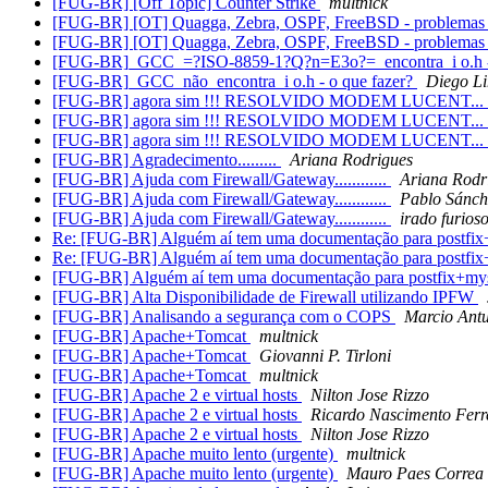
[FUG-BR] [Off Topic] Counter Strike
multnick
[FUG-BR] [OT] Quagga, Zebra, OSPF, FreeBSD - problemas
[FUG-BR] [OT] Quagga, Zebra, OSPF, FreeBSD - problemas
[FUG-BR]_GCC_=?ISO-8859-1?Q?n=E3o?=_encontra_i o.h - 
[FUG-BR]_GCC_não_encontra_i o.h - o que fazer?
Diego Li
[FUG-BR] agora sim !!! RESOLVIDO MODEM LUCENT...
[FUG-BR] agora sim !!! RESOLVIDO MODEM LUCENT...
[FUG-BR] agora sim !!! RESOLVIDO MODEM LUCENT...
[FUG-BR] Agradecimento.........
Ariana Rodrigues
[FUG-BR] Ajuda com Firewall/Gateway............
Ariana Rodr
[FUG-BR] Ajuda com Firewall/Gateway............
Pablo Sánch
[FUG-BR] Ajuda com Firewall/Gateway............
irado furios
Re: [FUG-BR] Alguém aí tem uma documentação para postfi
Re: [FUG-BR] Alguém aí tem uma documentação para postfi
[FUG-BR] Alguém aí tem uma documentação para postfix+my
[FUG-BR] Alta Disponibilidade de Firewall utilizando IPFW
[FUG-BR] Analisando a segurança com o COPS
Marcio Ant
[FUG-BR] Apache+Tomcat
multnick
[FUG-BR] Apache+Tomcat
Giovanni P. Tirloni
[FUG-BR] Apache+Tomcat
multnick
[FUG-BR] Apache 2 e virtual hosts
Nilton Jose Rizzo
[FUG-BR] Apache 2 e virtual hosts
Ricardo Nascimento Ferr
[FUG-BR] Apache 2 e virtual hosts
Nilton Jose Rizzo
[FUG-BR] Apache muito lento (urgente)
multnick
[FUG-BR] Apache muito lento (urgente)
Mauro Paes Correa