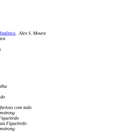
Histórico
Alex S. Moura
ara
s
alha
udo
 furioso com tudo
rmstrong
Figueiredo
uza Figueiredo
rmstrong