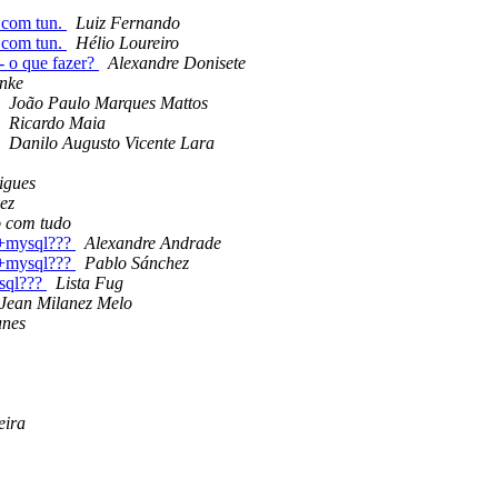
 com tun.
Luiz Fernando
 com tun.
Hélio Loureiro
o que fazer?
Alexandre Donisete
nke
João Paulo Marques Mattos
Ricardo Maia
Danilo Augusto Vicente Lara
igues
ez
o com tudo
x+mysql???
Alexandre Andrade
x+mysql???
Pablo Sánchez
sql???
Lista Fug
Jean Milanez Melo
unes
eira