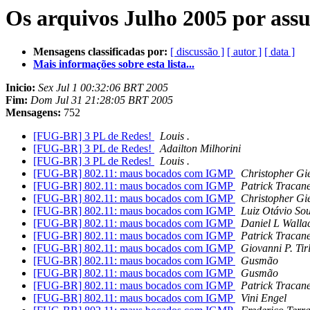
Os arquivos Julho 2005 por ass
Mensagens classificadas por:
[ discussão ]
[ autor ]
[ data ]
Mais informações sobre esta lista...
Inicio:
Sex Jul 1 00:32:06 BRT 2005
Fim:
Dom Jul 31 21:28:05 BRT 2005
Mensagens:
752
[FUG-BR] 3 PL de Redes!
Louis .
[FUG-BR] 3 PL de Redes!
Adailton Milhorini
[FUG-BR] 3 PL de Redes!
Louis .
[FUG-BR] 802.11: maus bocados com IGMP
Christopher Gi
[FUG-BR] 802.11: maus bocados com IGMP
Patrick Tracane
[FUG-BR] 802.11: maus bocados com IGMP
Christopher Gi
[FUG-BR] 802.11: maus bocados com IGMP
Luiz Otávio So
[FUG-BR] 802.11: maus bocados com IGMP
Daniel L Walla
[FUG-BR] 802.11: maus bocados com IGMP
Patrick Tracane
[FUG-BR] 802.11: maus bocados com IGMP
Giovanni P. Tir
[FUG-BR] 802.11: maus bocados com IGMP
Gusmão
[FUG-BR] 802.11: maus bocados com IGMP
Gusmão
[FUG-BR] 802.11: maus bocados com IGMP
Patrick Tracane
[FUG-BR] 802.11: maus bocados com IGMP
Vini Engel