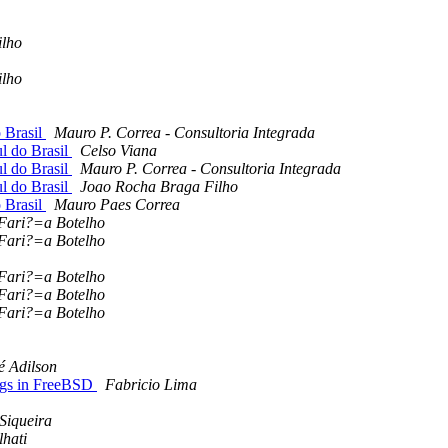
ilho
ilho
 Brasil
Mauro P. Correa - Consultoria Integrada
l do Brasil
Celso Viana
l do Brasil
Mauro P. Correa - Consultoria Integrada
l do Brasil
Joao Rocha Braga Filho
 Brasil
Mauro Paes Correa
ari?=a Botelho
ari?=a Botelho
ari?=a Botelho
ari?=a Botelho
ari?=a Botelho
é Adilson
ugs in FreeBSD
Fabricio Lima
 Siqueira
lhati