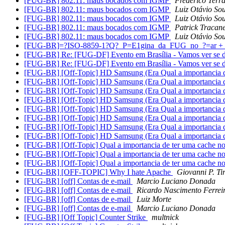
[FUG-BR] 802.11: maus bocados com IGMP
Frederico Terr
[FUG-BR] 802.11: maus bocados com IGMP
Luiz Otávio So
[FUG-BR] 802.11: maus bocados com IGMP
Luiz Otávio So
[FUG-BR] 802.11: maus bocados com IGMP
Patrick Tracane
[FUG-BR] 802.11: maus bocados com IGMP
Luiz Otávio So
[FUG-BR]=?ISO-8859-1?Q?_P=E1gina_da_FUG_no_?=ar 
[FUG-BR] Re: [FUG-DF] Evento em Brasília - Vamos ver se d
[FUG-BR] Re: [FUG-DF] Evento em Brasília - Vamos ver se d
[FUG-BR] [Off-Topic] HD Samsung (Era Qual a importancia d
[FUG-BR] [Off-Topic] HD Samsung (Era Qual a importancia d
[FUG-BR] [Off-Topic] HD Samsung (Era Qual a importancia d
[FUG-BR] [Off-Topic] HD Samsung (Era Qual a importancia d
[FUG-BR] [Off-Topic] HD Samsung (Era Qual a importancia d
[FUG-BR] [Off-Topic] HD Samsung (Era Qual a importancia d
[FUG-BR] [Off-Topic] HD Samsung (Era Qual a importancia d
[FUG-BR] [Off-Topic] HD Samsung (Era Qual a importancia d
[FUG-BR] [Off-Topic] Qual a importancia de ter uma cache n
[FUG-BR] [Off-Topic] Qual a importancia de ter uma cache n
[FUG-BR] [Off-Topic] Qual a importancia de ter uma cache n
[FUG-BR] [OFF-TOPIC] Why I hate Apache
Giovanni P. Tir
[FUG-BR] [off] Contas de e-mail
Marcio Luciano Donada
[FUG-BR] [off] Contas de e-mail
Ricardo Nascimento Ferrei
[FUG-BR] [off] Contas de e-mail
Luiz Morte
[FUG-BR] [off] Contas de e-mail
Marcio Luciano Donada
[FUG-BR] [Off Topic] Counter Strike
multnick