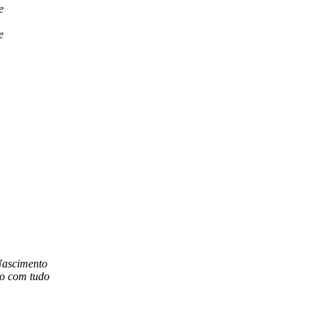
e
e
Nascimento
so com tudo