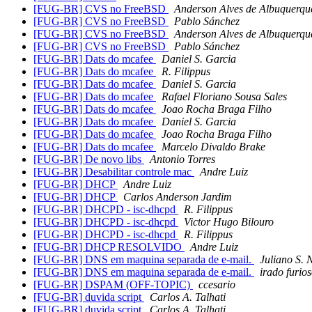
[FUG-BR] CVS no FreeBSD
Anderson Alves de Albuquerqu
[FUG-BR] CVS no FreeBSD
Pablo Sánchez
[FUG-BR] CVS no FreeBSD
Anderson Alves de Albuquerqu
[FUG-BR] CVS no FreeBSD
Pablo Sánchez
[FUG-BR] Dats do mcafee
Daniel S. Garcia
[FUG-BR] Dats do mcafee
R. Filippus
[FUG-BR] Dats do mcafee
Daniel S. Garcia
[FUG-BR] Dats do mcafee
Rafael Floriano Sousa Sales
[FUG-BR] Dats do mcafee
Joao Rocha Braga Filho
[FUG-BR] Dats do mcafee
Daniel S. Garcia
[FUG-BR] Dats do mcafee
Joao Rocha Braga Filho
[FUG-BR] Dats do mcafee
Marcelo Divaldo Brake
[FUG-BR] De novo libs
Antonio Torres
[FUG-BR] Desabilitar controle mac
Andre Luiz
[FUG-BR] DHCP
Andre Luiz
[FUG-BR] DHCP
Carlos Anderson Jardim
[FUG-BR] DHCPD - isc-dhcpd
R. Filippus
[FUG-BR] DHCPD - isc-dhcpd
Victor Hugo Bilouro
[FUG-BR] DHCPD - isc-dhcpd
R. Filippus
[FUG-BR] DHCP RESOLVIDO
Andre Luiz
[FUG-BR] DNS em maquina separada de e-mail.
Juliano S. 
[FUG-BR] DNS em maquina separada de e-mail.
irado furio
[FUG-BR] DSPAM (OFF-TOPIC)
ccesario
[FUG-BR] duvida script
Carlos A. Talhati
[FUG-BR] duvida script
Carlos A. Talhati