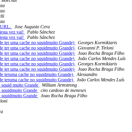
a Boechat
uza
uza
lli
uza
+ URL.
Jose Augusto Cera
esta vez vai!
Pablo Sánchez
esta vez vai!
Pablo Sánchez
e ter uma cache no squidmuito Grande)
Georges Kormikiaris
e ter uma cache no squidmuito Grande)
Giovanni P. Tirloni
e ter uma cache no squidmuito Grande)
Joao Rocha Braga Filho
e ter uma cache no squidmuito Grande)
João Carlos Mendes Luís
e ter uma cache no squidmuito Grande)
Georges Kormikiaris
e ter uma cache no squidmuito Grande)
Joao Rocha Braga Filho
e teruma cache no squidmuito Grande)
Alessandro
e teruma cache no squidmuito Grande)
João Carlos Mendes Luís
o squid muito Grande
William Armstrong
o squidmuito Grande
ciro cardoso de meneses
o squidmuito Grande
Joao Rocha Braga Filho
loni
ra