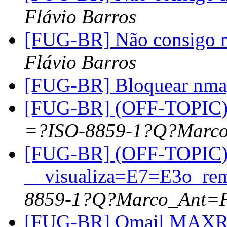
Flávio Barros
[FUG-BR] Não consigo m
Flávio Barros
[FUG-BR] Bloquear nm
[FUG-BR] (OFF-TOPIC) 
=?ISO-8859-1?Q?Marco
[FUG-BR] (OFF-TOPIC)
__visualiza=E7=E3o_rem
8859-1?Q?Marco_Ant=F
[FUG-BR] Qmail MAXR