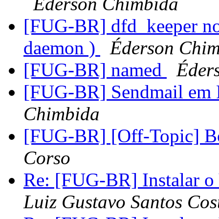
Éderson Chimbida
[FUG-BR] dfd_keeper no
daemon )
Éderson Chim
[FUG-BR] named
Éder
[FUG-BR] Sendmail em F
Chimbida
[FUG-BR] [Off-Topic] Bo
Corso
Re: [FUG-BR] Instalar o
Luiz Gustavo Santos Cos