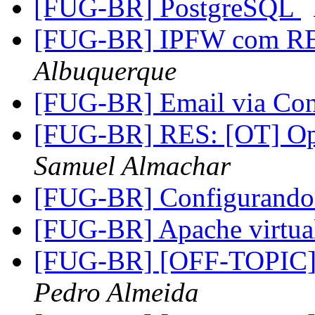
[FUG-BR] PostgreSQL
[FUG-BR] IPFW com 
Albuquerque
[FUG-BR] Email via Con
[FUG-BR] RES: [OT] Op
Samuel Almachar
[FUG-BR] Configurand
[FUG-BR] Apache virtua
[FUG-BR] [OFF-TOPIC] 
Pedro Almeida