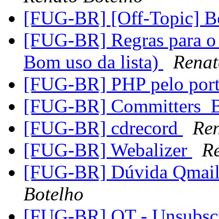
[FUG-BR] [Off-Topic] Bo
[FUG-BR] Regras para o u
Bom uso da lista)
Renat
[FUG-BR] PHP pelo por
[FUG-BR] Committers_Br
[FUG-BR] cdrecord
Ren
[FUG-BR] Webalizer
Re
[FUG-BR] Dúvida Qmail 
Botelho
[FUG-BR] OT - Unsubsc