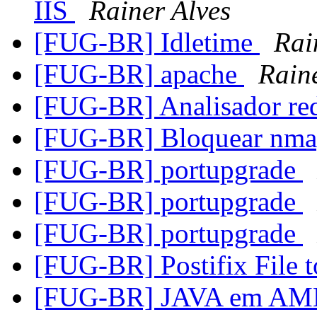
IIS
Rainer Alves
[FUG-BR] Idletime
Rai
[FUG-BR] apache
Rain
[FUG-BR] Analisador re
[FUG-BR] Bloquear nm
[FUG-BR] portupgrade
[FUG-BR] portupgrade
[FUG-BR] portupgrade
[FUG-BR] Postifix File t
[FUG-BR] JAVA em A