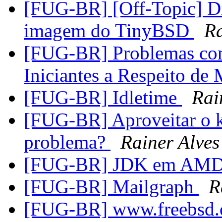
[FUG-BR] [Off-Topic] Di
imagem do TinyBSD
Ra
[FUG-BR] Problemas com
Iniciantes a Respeito de
[FUG-BR] Idletime
Rai
[FUG-BR] Aproveitar o k
problema?
Rainer Alves
[FUG-BR] JDK em AM
[FUG-BR] Mailgraph
R
[FUG-BR] www.freebsd.