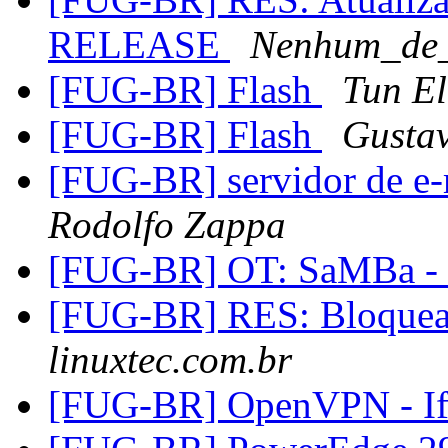
RELEASE
Nenhum_de
[FUG-BR] Flash
Tun El
[FUG-BR] Flash
Gusta
[FUG-BR] servidor de e-
Rodolfo Zappa
[FUG-BR] OT: SaMBa - n
[FUG-BR] RES: Bloqu
linuxtec.com.br
[FUG-BR] OpenVPN - If