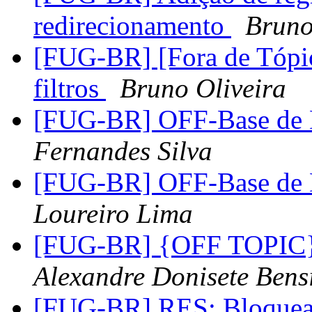
redirecionamento
Bruno
[FUG-BR] [Fora de Tópic
filtros
Bruno Oliveira
[FUG-BR] OFF-Base de 
Fernandes Silva
[FUG-BR] OFF-Base de 
Loureiro Lima
[FUG-BR] {OFF TOPIC} 
Alexandre Donisete Bens
[FUG-BR] RES: Bloqu