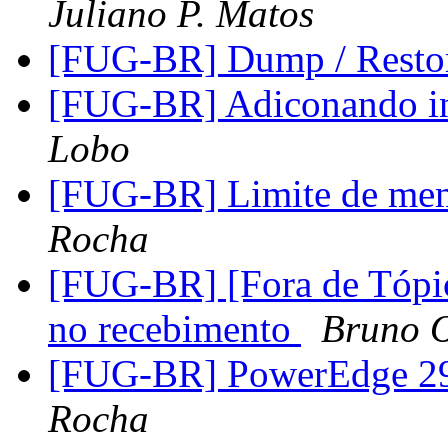
Juliano P. Matos
[FUG-BR] Dump / Resto
[FUG-BR] Adiconando in
Lobo
[FUG-BR] Limite de mem
Rocha
[FUG-BR] [Fora de Tópic
no recebimento
Bruno O
[FUG-BR] PowerEdge 2
Rocha