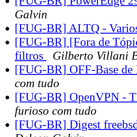
[FUG-BR] PowerEdge 2
Galvin
[FUG-BR] ALTQ - Varios
[FUG-BR] [Fora de Tópic
filtros
Gilberto Villani 
[FUG-BR] OFF-Base de 
com tudo
[FUG-BR] OpenVPN - TL
furioso com tudo
[FUG-BR] Digest freebsd