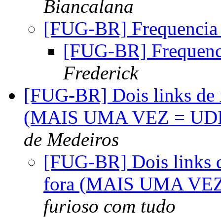
Biancalana
[FUG-BR] Frequencia 
[FUG-BR] Frequenci
Frederick
[FUG-BR] Dois links de i
(MAIS UMA VEZ = U
de Medeiros
[FUG-BR] Dois links de
fora (MAIS UMA V
furioso com tudo