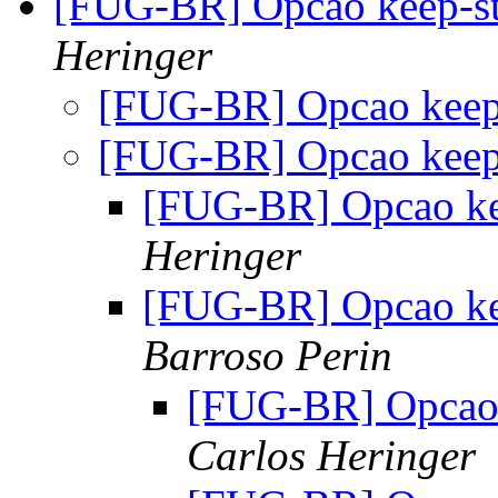
[FUG-BR] Opcao keep-st
Heringer
[FUG-BR] Opcao keep
[FUG-BR] Opcao keep
[FUG-BR] Opcao ke
Heringer
[FUG-BR] Opcao ke
Barroso Perin
[FUG-BR] Opcao 
Carlos Heringer