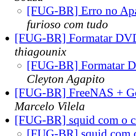
[FUG-BR] Erro no Ap
furioso com tudo
[FUG-BR] Formatar DVD
thiagounix
[FUG-BR] Formatar D
Cleyton Agapito
[FUG-BR] FreeNAS + Ge
Marcelo Vilela
[FUG-BR] squid com o c
[FUG-BR] squid com o