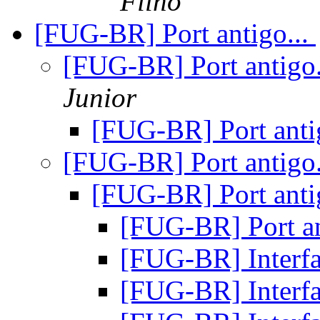
Filho
[FUG-BR] Port antigo...
[FUG-BR] Port antigo.
Junior
[FUG-BR] Port anti
[FUG-BR] Port antigo.
[FUG-BR] Port anti
[FUG-BR] Port an
[FUG-BR] Interf
[FUG-BR] Interf