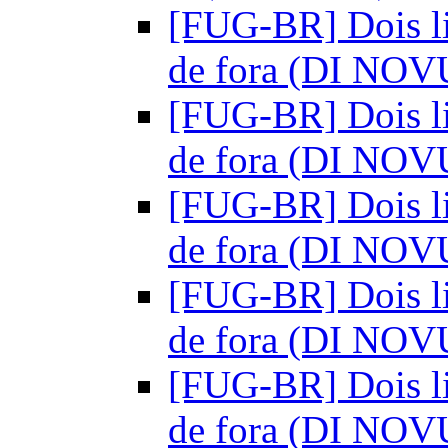
[FUG-BR] Dois lin
de fora (DI NO
[FUG-BR] Dois lin
de fora (DI NO
[FUG-BR] Dois lin
de fora (DI NO
[FUG-BR] Dois lin
de fora (DI NO
[FUG-BR] Dois lin
de fora (DI NO