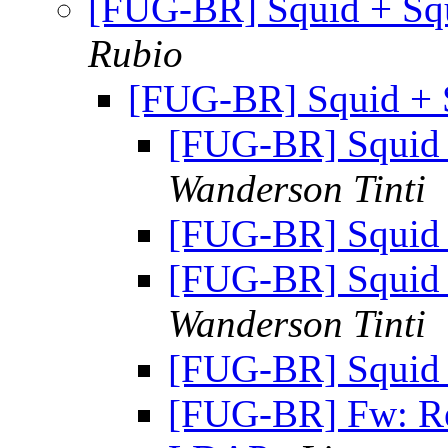
[FUG-BR] Squid + S
Rubio
[FUG-BR] Squid +
[FUG-BR] Squid
Wanderson Tinti
[FUG-BR] Squid
[FUG-BR] Squid
Wanderson Tinti
[FUG-BR] Squid
[FUG-BR] Fw: Re