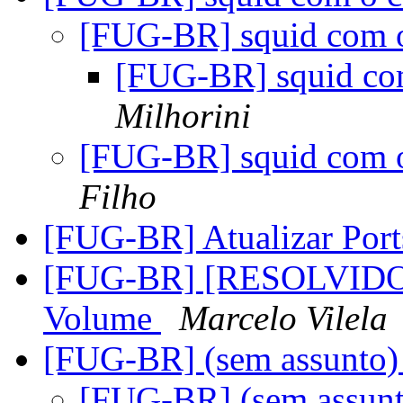
[FUG-BR] squid com o
[FUG-BR] squid com
Milhorini
[FUG-BR] squid com o
Filho
[FUG-BR] Atualizar Por
[FUG-BR] [RESOLVIDO]
Volume
Marcelo Vilela
[FUG-BR] (sem assunto
[FUG-BR] (sem assun