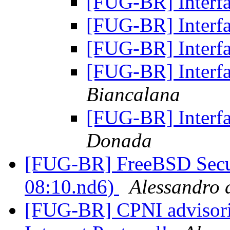
[FUG-BR] Interf
[FUG-BR] Interf
[FUG-BR] Interf
[FUG-BR] Interf
Biancalana
[FUG-BR] Interf
Donada
[FUG-BR] FreeBSD Secu
08:10.nd6)
Alessandro 
[FUG-BR] CPNI advisorie