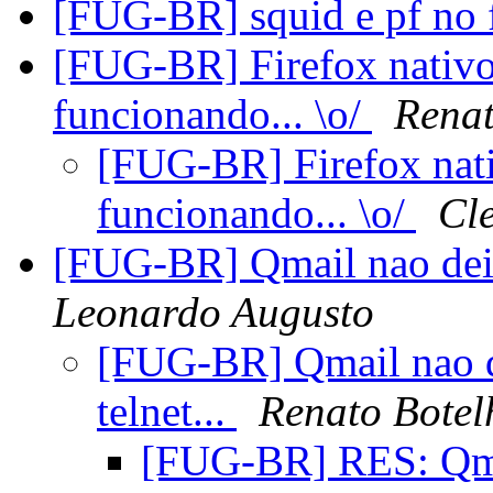
[FUG-BR] squid e pf no 
[FUG-BR] Firefox nativo 
funcionando... \o/
Renat
[FUG-BR] Firefox nati
funcionando... \o/
Cl
[FUG-BR] Qmail nao deix
Leonardo Augusto
[FUG-BR] Qmail nao d
telnet...
Renato Botel
[FUG-BR] RES: Qmai