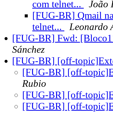
com telnet...
João 
[FUG-BR] Qmail nao
telnet...
Leonardo 
[FUG-BR] Fwd: [Bloco1
Sánchez
[FUG-BR] [off-topic]Ext
[FUG-BR] [off-topic]E
Rubio
[FUG-BR] [off-topic]E
[FUG-BR] [off-topic]E