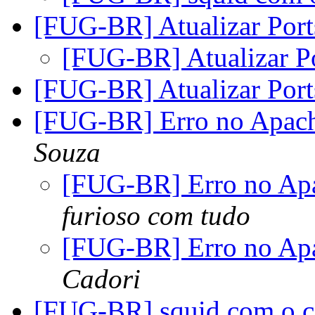
[FUG-BR] Atualizar Por
[FUG-BR] Atualizar P
[FUG-BR] Atualizar Por
[FUG-BR] Erro no Apac
Souza
[FUG-BR] Erro no Ap
furioso com tudo
[FUG-BR] Erro no Ap
Cadori
[FUG-BR] squid com o c