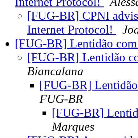
Internet Protocol!
Aless
[FUG-BR] CPNI advisor
Internet Protocol!
Jo
[FUG-BR] Lentidão com
[FUG-BR] Lentidão 
Biancalana
[FUG-BR] Lentidã
FUG-BR
[FUG-BR] Lenti
Marques