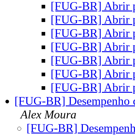
[FUG-BR] Abrir 
[FUG-BR] Abrir 
[FUG-BR] Abrir 
[FUG-BR] Abrir 
[FUG-BR] Abrir 
[FUG-BR] Abrir 
[FUG-BR] Abrir 
[FUG-BR] Desempenho 
Alex Moura
[FUG-BR] Desempenh