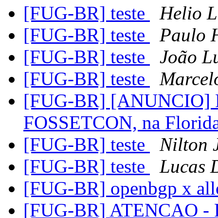
[FUG-BR] teste
Helio L
[FUG-BR] teste
Paulo H
[FUG-BR] teste
João L
[FUG-BR] teste
Marcel
[FUG-BR] [ANUNCIO] FU
FOSSETCON, na Florid
[FUG-BR] teste
Nilton 
[FUG-BR] teste
Lucas 
[FUG-BR] openbgp x al
[FUG-BR] ATENCAO - R