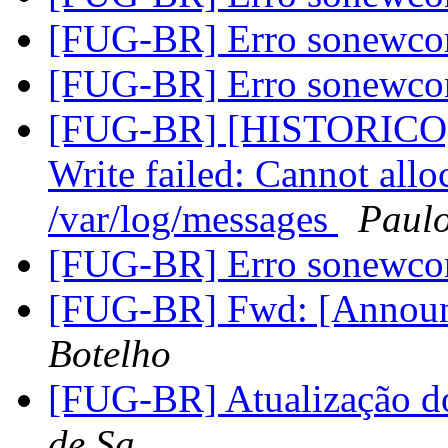
[FUG-BR] Erro sonewc
[FUG-BR] Erro sonewc
[FUG-BR] [HISTORICO][
Write failed: Cannot all
/var/log/messages
Paulo
[FUG-BR] Erro sonewc
[FUG-BR] Fwd: [Announc
Botelho
[FUG-BR] Atualização d
de Sa