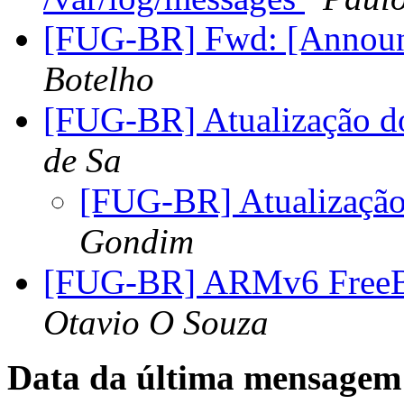
[FUG-BR] Fwd: [Announc
Botelho
[FUG-BR] Atualização d
de Sa
[FUG-BR] Atualização
Gondim
[FUG-BR] ARMv6 FreeB
Otavio O Souza
Data da última mensagem