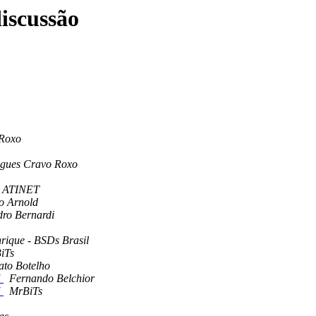
iscussão
 Roxo
igues Cravo Roxo
- ATINET
o Arnold
dro Bernardi
rique - BSDs Brasil
iTs
ato Botelho
7
Fernando Belchior
7
MrBiTs