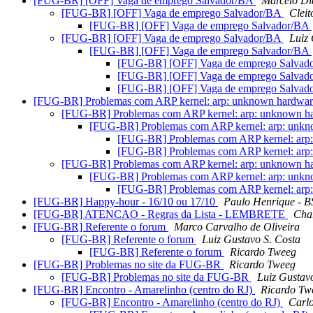
[FUG-BR] [OFF] Vaga de emprego Salvador/BA
Marcelo Di
[FUG-BR] [OFF] Vaga de emprego Salvador/BA
Cleit
[FUG-BR] [OFF] Vaga de emprego Salvador/BA
[FUG-BR] [OFF] Vaga de emprego Salvador/BA
Luiz 
[FUG-BR] [OFF] Vaga de emprego Salvador/BA
[FUG-BR] [OFF] Vaga de emprego Salva
[FUG-BR] [OFF] Vaga de emprego Salva
[FUG-BR] [OFF] Vaga de emprego Salva
[FUG-BR] Problemas com ARP kernel: arp: unknown hardware
[FUG-BR] Problemas com ARP kernel: arp: unknown ha
[FUG-BR] Problemas com ARP kernel: arp: unkno
[FUG-BR] Problemas com ARP kernel: arp:
[FUG-BR] Problemas com ARP kernel: arp:
[FUG-BR] Problemas com ARP kernel: arp: unknown ha
[FUG-BR] Problemas com ARP kernel: arp: unkn
[FUG-BR] Problemas com ARP kernel: arp:
[FUG-BR] Happy-hour - 16/10 ou 17/10
Paulo Henrique - 
[FUG-BR] ATENCAO - Regras da Lista - LEMBRETE
Char
[FUG-BR] Referente o forum
Marco Carvalho de Oliveira
[FUG-BR] Referente o forum
Luiz Gustavo S. Costa
[FUG-BR] Referente o forum
Ricardo Tweeg
[FUG-BR] Problemas no site da FUG-BR
Ricardo Tweeg
[FUG-BR] Problemas no site da FUG-BR
Luiz Gustav
[FUG-BR] Encontro - Amarelinho (centro do RJ)
Ricardo Tw
[FUG-BR] Encontro - Amarelinho (centro do RJ)
Carlo