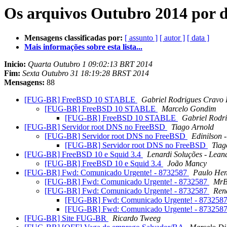
Os arquivos Outubro 2014 por d
Mensagens classificadas por:
[ assunto ]
[ autor ]
[ data ]
Mais informações sobre esta lista...
Inicio:
Quarta Outubro 1 09:02:13 BRT 2014
Fim:
Sexta Outubro 31 18:19:28 BRST 2014
Mensagens:
88
[FUG-BR] FreeBSD 10 STABLE
Gabriel Rodrigues Cravo
[FUG-BR] FreeBSD 10 STABLE
Marcelo Gondim
[FUG-BR] FreeBSD 10 STABLE
Gabriel Rodr
[FUG-BR] Servidor root DNS no FreeBSD
Tiago Arnold
[FUG-BR] Servidor root DNS no FreeBSD
Edinilson 
[FUG-BR] Servidor root DNS no FreeBSD
Tiag
[FUG-BR] FreeBSD 10 e Squid 3.4
Lenardi Soluções - Lean
[FUG-BR] FreeBSD 10 e Squid 3.4
João Mancy
[FUG-BR] Fwd: Comunicado Urgente! - 8732587
Paulo Hen
[FUG-BR] Fwd: Comunicado Urgente! - 8732587
MrB
[FUG-BR] Fwd: Comunicado Urgente! - 8732587
Ren
[FUG-BR] Fwd: Comunicado Urgente! - 873258
[FUG-BR] Fwd: Comunicado Urgente! - 873258
[FUG-BR] Site FUG-BR
Ricardo Tweeg