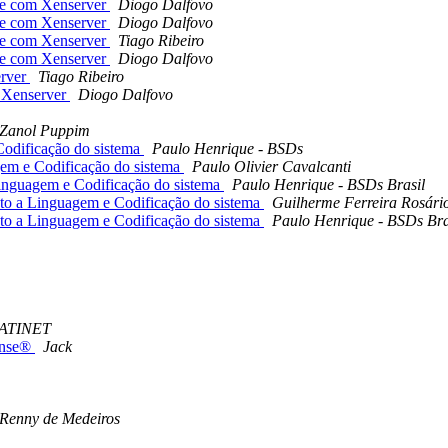
te com Xenserver
Diogo Dalfovo
te com Xenserver
Diogo Dalfovo
te com Xenserver
Tiago Ribeiro
te com Xenserver
Diogo Dalfovo
erver
Tiago Ribeiro
 Xenserver
Diogo Dalfovo
 Zanol Puppim
odificação do sistema
Paulo Henrique - BSDs
em e Codificação do sistema
Paulo Olivier Cavalcanti
nguagem e Codificação do sistema
Paulo Henrique - BSDs Brasil
o a Linguagem e Codificação do sistema
Guilherme Ferreira Rosári
o a Linguagem e Codificação do sistema
Paulo Henrique - BSDs Bra
- ATINET
ense®
Jack
Renny de Medeiros