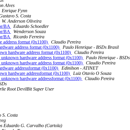
as
on Alves
Enrique Fynn
Gustavo S. Costa
W. Anderson Oliveira
dor/BA
Eduardo Schoedler
dor/BA
Wenderson Souza
dor/BA
Ricardo Ferreira
 address format (0x1100)
Claudio Pereira
rdware address format (0x1100)
Paulo Henrique - BSDs Brasil
wn hardware address format (0x1100)
Claudio Pereira
 unknown hardware address format (0x1100)
Paulo Henrique - BSDs 
 unknown hardware address format (0x1100)
Claudio Pereira
rdware addressformat (0x1100)
Edinilson - ATINET
own hardware addressformat (0x1100)
Luiz Otavio O Souza
 unknown hardware addressformat (0x1100)
Claudio Pereira
BSDs
lie Root DevilBit Super User
o S. Costa
eeg
s Eduardo G. Carvalho (Cartola)