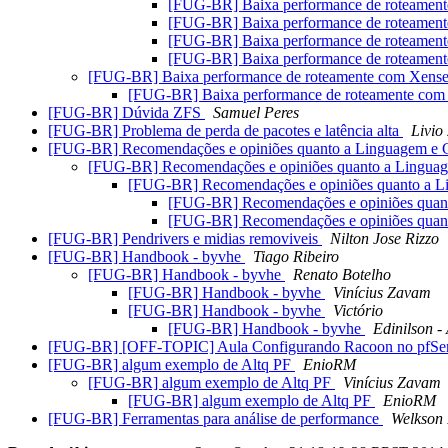
[FUG-BR] Baixa performance de roteamen
[FUG-BR] Baixa performance de roteamen
[FUG-BR] Baixa performance de roteamen
[FUG-BR] Baixa performance de roteamen
[FUG-BR] Baixa performance de roteamente com Xens
[FUG-BR] Baixa performance de roteamente com
[FUG-BR] Dúvida ZFS
Samuel Peres
[FUG-BR] Problema de perda de pacotes e latência alta
Livio
[FUG-BR] Recomendações e opiniões quanto a Linguagem e C
[FUG-BR] Recomendações e opiniões quanto a Linguag
[FUG-BR] Recomendações e opiniões quanto a Li
[FUG-BR] Recomendações e opiniões quant
[FUG-BR] Recomendações e opiniões quant
[FUG-BR] Pendrivers e midias removiveis
Nilton Jose Rizzo
[FUG-BR] Handbook - byvhe
Tiago Ribeiro
[FUG-BR] Handbook - byvhe
Renato Botelho
[FUG-BR] Handbook - byvhe
Vinícius Zavam
[FUG-BR] Handbook - byvhe
Victório
[FUG-BR] Handbook - byvhe
Edinilson 
[FUG-BR] [OFF-TOPIC] Aula Configurando Racoon no pfS
[FUG-BR] algum exemplo de Altq PF
EnioRM
[FUG-BR] algum exemplo de Altq PF
Vinícius Zavam
[FUG-BR] algum exemplo de Altq PF
EnioRM
[FUG-BR] Ferramentas para análise de performance
Welkson 