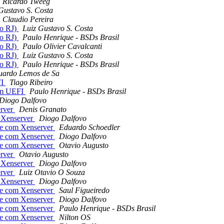
Ricardo Tweeg
Gustavo S. Costa
Claudio Pereira
do RJ)
Luiz Gustavo S. Costa
do RJ)
Paulo Henrique - BSDs Brasil
do RJ)
Paulo Olivier Cavalcanti
do RJ)
Luiz Gustavo S. Costa
do RJ)
Paulo Henrique - BSDs Brasil
uardo Lemos de Sa
FI
Tiago Ribeiro
om UEFI
Paulo Henrique - BSDs Brasil
Diogo Dalfovo
erver
Denis Granato
 Xenserver
Diogo Dalfovo
te com Xenserver
Eduardo Schoedler
te com Xenserver
Diogo Dalfovo
te com Xenserver
Otavio Augusto
erver
Otavio Augusto
 Xenserver
Diogo Dalfovo
erver
Luiz Otavio O Souza
 Xenserver
Diogo Dalfovo
te com Xenserver
Saul Figueiredo
te com Xenserver
Diogo Dalfovo
te com Xenserver
Paulo Henrique - BSDs Brasil
te com Xenserver
Nilton OS