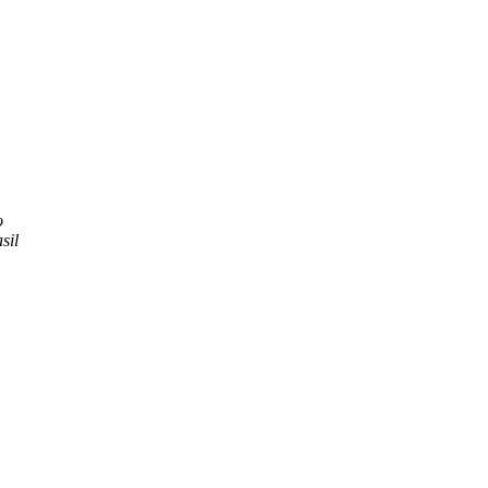
o
sil