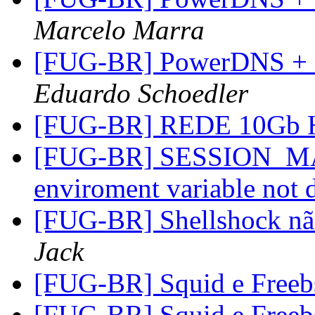
Marcelo Marra
[FUG-BR] PowerDNS +
Eduardo Schoedler
[FUG-BR] REDE 10Gb
[FUG-BR] SESSION_
enviroment variable not 
[FUG-BR] Shellshock nã
Jack
[FUG-BR] Squid e Freeb
[FUG-BR] Squid e Freeb