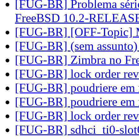
[FUG-BR] Problema séri
FreeBSD 10.2-RELEAS
[FUG-BR] [OFF-Topic] 
[FUG-BR] (sem assunto
[FUG-BR] Zimbra no F
[FUG-BR] lock order rev
[FUG-BR] poudriere em 
[FUG-BR] poudriere em 
[FUG-BR] lock order rev
[FUG-BR] sdhci_ti0-slot0