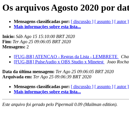
Os arquivos Agosto 2020 por da
Mensagens classificadas por:
[ discussão ]
[ assunto ]
[ autor ]
Mais informações sobre esta lista...
Inicio:
Sáb Ago 15 15:10:00 BRT 2020
Fim:
Ter Ago 25 09:06:05 BRT 2020
Mensagens:
2
[FUG-BR] ATENCAO - Regras da Lista - LEMBRETE
Char
[FUG-BR] PulseAudio x OBS Studio x Minetest
Joao Rocha
Data da última mensagem:
Ter Ago 25 09:06:05 BRT 2020
Arquivada em:
Ter Ago 25 09:06:39 BRT 2020
Mensagens classificadas por:
[ discussão ]
[ assunto ]
[ autor ]
Mais informações sobre esta lista...
Este arquivo foi gerado pelo Pipermail 0.09 (Mailman edition).