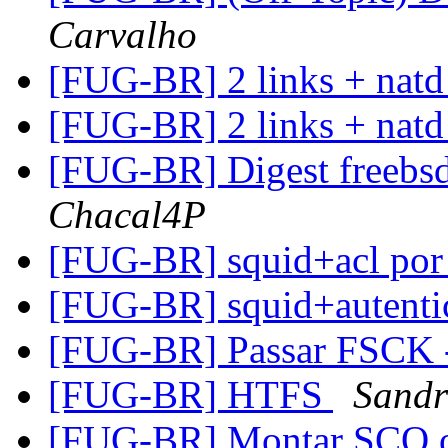
Carvalho
[FUG-BR] 2 links + natd
[FUG-BR] 2 links + natd
[FUG-BR] Digest freebsd
Chacal4P
[FUG-BR] squid+acl por
[FUG-BR] squid+autent
[FUG-BR] Passar FSCK -
[FUG-BR] HTFS
Sandr
[FUG-BR] Montar SCO o