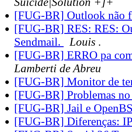
Suicide|Solution +]+
[FUG-BR] Outlook não f
[FUG-BR] RES: RES: Out
Sendmail.
Louis .
[FUG-BR] ERRO pa compi
Lamberti de Abreu
[FUG-BR] Monitor de te
[FUG-BR] Problemas n
[FUG-BR] Jail e Open
[FUG-BR] Diferenças: 