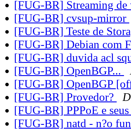
[FUG-BR] Streaming de 
[FUG-BR] cvsup-mirror
[FUG-BR] Teste de Stor
[FUG-BR] Debian com 
[FUG-BR] duvida acl sq
[FUG-BR] OpenBGP...
[FUG-BR] OpenBGP [off
[FUG-BR] Provedor?
D
[FUG-BR] PPPoE e seus
[FUG-BR] natd - n?o fu