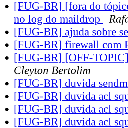
[FUG-BR] [fora do tópico
no log do maildrop
Raf
[FUG-BR] ajuda sobre s
[FUG-BR] firewall com
[FUG-BR] [OFF-TOPIC] C
Cleyton Bertolim
[FUG-BR] duvida sendm
[FUG-BR] duvida acl sq
[FUG-BR] duvida acl sq
[FUG-BR] duvida acl sq