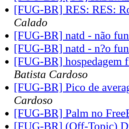
[FUG-BR] RES: RES: Ro
Calado
[FUG-BR] natd - não fu
[FUG-BR] natd - n?o fu
[FUG-BR] hospedagem f
Batista Cardoso
[FUG-BR] Pico de avera
Cardoso
[FUG-BR] Palm no Fre
[FUG-BR] (Off-Topic)