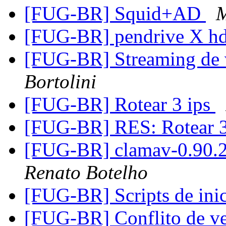
[FUG-BR] Squid+AD
M
[FUG-BR] pendrive X h
[FUG-BR] Streaming de
Bortolini
[FUG-BR] Rotear 3 ips
[FUG-BR] RES: Rotear 3
[FUG-BR] clamav-0.90.
Renato Botelho
[FUG-BR] Scripts de ini
[FUG-BR] Conflito de ve