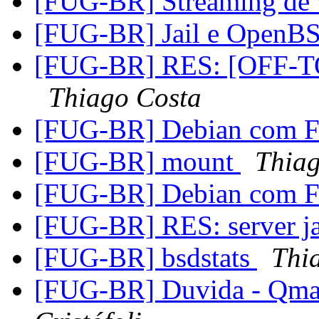
[FUG-BR] Streaming de
[FUG-BR] Jail e Open
[FUG-BR] RES: [OFF-TOP
Thiago Costa
[FUG-BR] Debian com 
[FUG-BR] mount
Thiag
[FUG-BR] Debian com 
[FUG-BR] RES: server j
[FUG-BR] bsdstats
Thi
[FUG-BR] Duvida - Qm