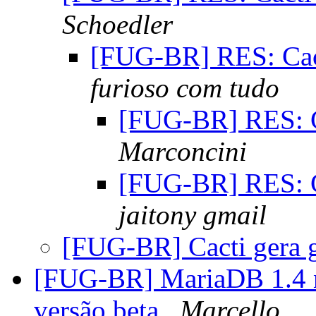
Schoedler
[FUG-BR] RES: Cact
furioso com tudo
[FUG-BR] RES: Ca
Marconcini
[FUG-BR] RES: Ca
jaitony gmail
[FUG-BR] Cacti gera g
[FUG-BR] MariaDB 1.4 n
versão beta
Marcello