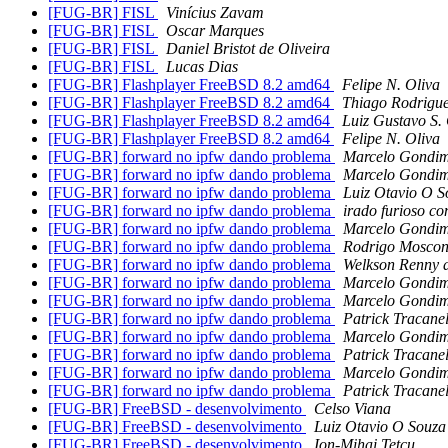
[FUG-BR] FISL
Vinícius Zavam
[FUG-BR] FISL
Oscar Marques
[FUG-BR] FISL
Daniel Bristot de Oliveira
[FUG-BR] FISL
Lucas Dias
[FUG-BR] Flashplayer FreeBSD 8.2 amd64
Felipe N. Oliva
[FUG-BR] Flashplayer FreeBSD 8.2 amd64
Thiago Rodrigue
[FUG-BR] Flashplayer FreeBSD 8.2 amd64
Luiz Gustavo S.
[FUG-BR] Flashplayer FreeBSD 8.2 amd64
Felipe N. Oliva
[FUG-BR] forward no ipfw dando problema
Marcelo Gondi
[FUG-BR] forward no ipfw dando problema
Marcelo Gondi
[FUG-BR] forward no ipfw dando problema
Luiz Otavio O S
[FUG-BR] forward no ipfw dando problema
irado furioso c
[FUG-BR] forward no ipfw dando problema
Marcelo Gondi
[FUG-BR] forward no ipfw dando problema
Rodrigo Moscon
[FUG-BR] forward no ipfw dando problema
Welkson Renny 
[FUG-BR] forward no ipfw dando problema
Marcelo Gondi
[FUG-BR] forward no ipfw dando problema
Marcelo Gondi
[FUG-BR] forward no ipfw dando problema
Patrick Tracanel
[FUG-BR] forward no ipfw dando problema
Marcelo Gondi
[FUG-BR] forward no ipfw dando problema
Patrick Tracanel
[FUG-BR] forward no ipfw dando problema
Marcelo Gondi
[FUG-BR] forward no ipfw dando problema
Patrick Tracanel
[FUG-BR] FreeBSD - desenvolvimento
Celso Viana
[FUG-BR] FreeBSD - desenvolvimento
Luiz Otavio O Souza
[FUG-BR] FreeBSD - desenvolvimento
Ion-Mihai Tetcu