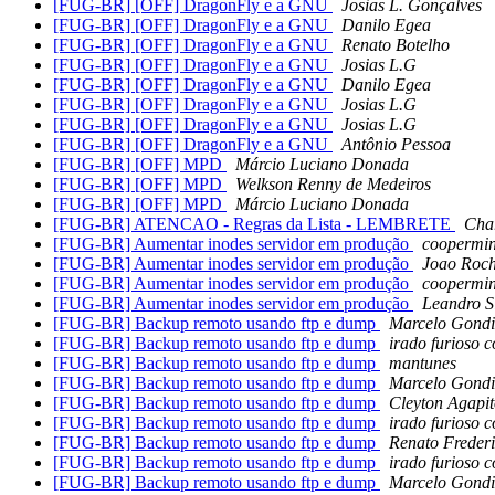
[FUG-BR] [OFF] DragonFly e a GNU
Josias L. Gonçalves
[FUG-BR] [OFF] DragonFly e a GNU
Danilo Egea
[FUG-BR] [OFF] DragonFly e a GNU
Renato Botelho
[FUG-BR] [OFF] DragonFly e a GNU
Josias L.G
[FUG-BR] [OFF] DragonFly e a GNU
Danilo Egea
[FUG-BR] [OFF] DragonFly e a GNU
Josias L.G
[FUG-BR] [OFF] DragonFly e a GNU
Josias L.G
[FUG-BR] [OFF] DragonFly e a GNU
Antônio Pessoa
[FUG-BR] [OFF] MPD
Márcio Luciano Donada
[FUG-BR] [OFF] MPD
Welkson Renny de Medeiros
[FUG-BR] [OFF] MPD
Márcio Luciano Donada
[FUG-BR] ATENCAO - Regras da Lista - LEMBRETE
Char
[FUG-BR] Aumentar inodes servidor em produção
coopermi
[FUG-BR] Aumentar inodes servidor em produção
Joao Roch
[FUG-BR] Aumentar inodes servidor em produção
coopermi
[FUG-BR] Aumentar inodes servidor em produção
Leandro S
[FUG-BR] Backup remoto usando ftp e dump
Marcelo Gond
[FUG-BR] Backup remoto usando ftp e dump
irado furioso 
[FUG-BR] Backup remoto usando ftp e dump
mantunes
[FUG-BR] Backup remoto usando ftp e dump
Marcelo Gond
[FUG-BR] Backup remoto usando ftp e dump
Cleyton Agapi
[FUG-BR] Backup remoto usando ftp e dump
irado furioso 
[FUG-BR] Backup remoto usando ftp e dump
Renato Freder
[FUG-BR] Backup remoto usando ftp e dump
irado furioso 
[FUG-BR] Backup remoto usando ftp e dump
Marcelo Gond