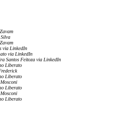
s Zavam
Silva
s Zavam
s via LinkedIn
ato via LinkedIn
ra Santos Feitoza via LinkedIn
no Liberato
rederick
no Liberato
 Mosconi
no Liberato
 Mosconi
no Liberato