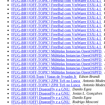
[FUG-BR] [OFF-TOPIC] FreeBsd com VmWarer ESXi 4.1
[FUG-BR] [OFF-TOPIC] FreeBsd com VmWarer ESXi 4.1
[FUG-BR] [OFF-TOPIC] FreeBsd com VmWarer ESXi 4.1
[FUG-BR] [OFF-TOPIC] FreeBsd com VmWarer ESXi 4.1
[FUG-BR] [OFF-TOPIC] FreeBsd com VmWarer ESXi 4.1
[FUG-BR] [OFF-TOPIC] FreeBsd com VmWarer ESXi 4.1
[FUG-BR] [OFF-TOPIC] FreeBsd com VmWarer ESXi 4.1
[FUG-BR] [OFF-TOPIC] FreeBsd com VmWarer ESXi 4.1
[FUG-BR] [OFF-TOPIC] FreeBsd com VmWarer ESXi 4.1
[FUG-BR] [OFF-TOPIC] FreeBsd com VmWarer ESXi 4.1
[FUG-BR] [OFF-TOPIC] FreeBsd com VmWarer ESXi 4.1
[FUG-BR] [OFF-TOPIC] FreeBsd com VmWarer ESXi 4.1
[FUG-BR] [OFF-TOPIC] Múltiplas Instancias OpenOSPFD
[FUG-BR] [OFF-TOPIC] Múltiplas Instancias OpenOSPFD
[FUG-BR] [OFF-TOPIC] Múltiplas Instancias OpenOSPFD
[FUG-BR] [OFF-TOPIC] Múltiplas Instancias OpenOSPFD
[FUG-BR] [OFF-TOPIC] Múltiplas Instancias OpenOSPFD
[FUG-BR] [OFF-TOPIC] Múltiplas Instancias OpenOSPFD
[FUG-BR] [Off-Topic] Vagas de Sysadm Jr
Edson Brandi
[FUG-BR] [OFF-TOPIC] ZPH ToS no Lusca
Antonio Modes
[FUG-BR] [OFF-TOPIC] ZPH ToS no Lusca
Antonio Modes
[FUG-BR] [OFF] DragonFly e a GNU
Danilo Egea
[FUG-BR] [OFF] DragonFly e a GNU
Josias L. Gonçalves
[FUG-BR] [OFF] DragonFly e a GNU
Danilo Egea
[FUG-BR] [OFF] DragonFly e a GNU
Rodrigo Mosconi