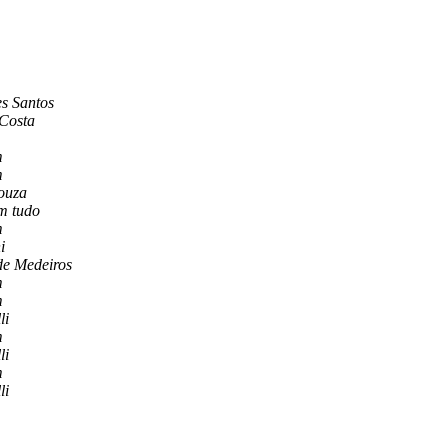
s Santos
 Costa
m
m
ouza
om tudo
m
i
de Medeiros
m
m
li
m
li
m
li