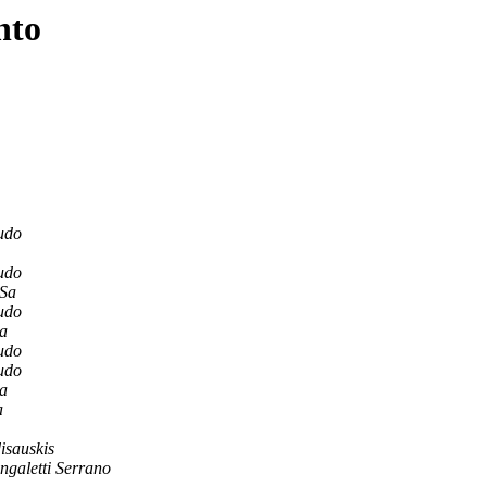
nto
tudo
tudo
 Sa
tudo
za
tudo
tudo
za
a
isauskis
angaletti Serrano