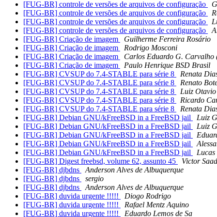
[FUG-BR] controle de versões de arquivos de configuração
G
[FUG-BR] controle de versões de arquivos de configuração
R
[FUG-BR] controle de versões de arquivos de configuração
L
[FUG-BR] controle de versões de arquivos de configuração
A
[FUG-BR] Criação de imagem
Guilherme Ferreira Rosário
[FUG-BR] Criação de imagem
Rodrigo Mosconi
[FUG-BR] Criação de imagem
Carlos Eduardo G. Carvalho 
[FUG-BR] Criação de imagem
Paulo Henrique BSD Brasil
[FUG-BR] CVSUP do 7.4-STABLE para série 8
Renata Dia
[FUG-BR] CVSUP do 7.4-STABLE para série 8
Renato Bot
[FUG-BR] CVSUP do 7.4-STABLE para série 8
Luiz Otavi
[FUG-BR] CVSUP do 7.4-STABLE para série 8
Ricardo Ca
[FUG-BR] CVSUP do 7.4-STABLE para série 8
Renata Dia
[FUG-BR] Debian GNU/kFreeBSD in a FreeBSD jail
Luiz G
[FUG-BR] Debian GNU/kFreeBSD in a FreeBSD jail
Luiz G
[FUG-BR] Debian GNU/kFreeBSD in a FreeBSD jail
Eduar
[FUG-BR] Debian GNU/kFreeBSD in a FreeBSD jail
Aless
[FUG-BR] Debian GNU/kFreeBSD in a FreeBSD jail
Lucas
[FUG-BR] Digest freebsd, volume 62, assunto 45
Victor Saa
[FUG-BR] djbdns
Anderson Alves de Albuquerque
[FUG-BR] djbdns
sergio
[FUG-BR] djbdns
Anderson Alves de Albuquerque
[FUG-BR] duvida urgente !!!!!
Diogo Rodrigo
[FUG-BR] duvida urgente !!!!!
Rafael Mentz Aquino
[FUG-BR] duvida urgente !!!!!
Eduardo Lemos de Sa