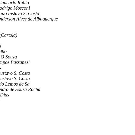
iancarlo Rubio
odrigo Mosconi
uiz Gustavo S. Costa
nderson Alves de Albuquerque
(Cartola)
s
elho
o O Souza
mpos Passanezi
s
ustavo S. Costa
ustavo S. Costa
do Lemos de Sa
andro de Souza Rocha
 Dias
d