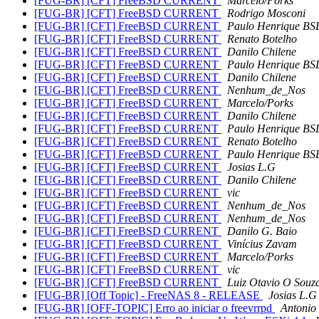
[FUG-BR] [CFT] FreeBSD CURRENT
Marcelo/Porks
[FUG-BR] [CFT] FreeBSD CURRENT
Rodrigo Mosconi
[FUG-BR] [CFT] FreeBSD CURRENT
Paulo Henrique BSD
[FUG-BR] [CFT] FreeBSD CURRENT
Renato Botelho
[FUG-BR] [CFT] FreeBSD CURRENT
Danilo Chilene
[FUG-BR] [CFT] FreeBSD CURRENT
Paulo Henrique BSD
[FUG-BR] [CFT] FreeBSD CURRENT
Danilo Chilene
[FUG-BR] [CFT] FreeBSD CURRENT
Nenhum_de_Nos
[FUG-BR] [CFT] FreeBSD CURRENT
Marcelo/Porks
[FUG-BR] [CFT] FreeBSD CURRENT
Danilo Chilene
[FUG-BR] [CFT] FreeBSD CURRENT
Paulo Henrique BSD
[FUG-BR] [CFT] FreeBSD CURRENT
Renato Botelho
[FUG-BR] [CFT] FreeBSD CURRENT
Paulo Henrique BSD
[FUG-BR] [CFT] FreeBSD CURRENT
Josias L.G
[FUG-BR] [CFT] FreeBSD CURRENT
Danilo Chilene
[FUG-BR] [CFT] FreeBSD CURRENT
vic
[FUG-BR] [CFT] FreeBSD CURRENT
Nenhum_de_Nos
[FUG-BR] [CFT] FreeBSD CURRENT
Nenhum_de_Nos
[FUG-BR] [CFT] FreeBSD CURRENT
Danilo G. Baio
[FUG-BR] [CFT] FreeBSD CURRENT
Vinícius Zavam
[FUG-BR] [CFT] FreeBSD CURRENT
Marcelo/Porks
[FUG-BR] [CFT] FreeBSD CURRENT
vic
[FUG-BR] [CFT] FreeBSD CURRENT
Luiz Otavio O Souz
[FUG-BR] [Off Topic] - FreeNAS 8 - RELEASE
Josias L.G
[FUG-BR] [OFF-TOPIC] Erro ao iniciar o freevrrpd
Antonio