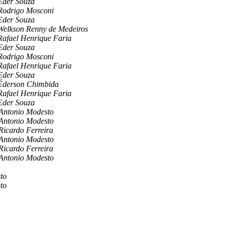
Eder Souza
Rodrigo Mosconi
Eder Souza
Welkson Renny de Medeiros
Rafael Henrique Faria
Eder Souza
Rodrigo Mosconi
Rafael Henrique Faria
Eder Souza
Éderson Chimbida
Rafael Henrique Faria
Eder Souza
Antonio Modesto
Antonio Modesto
Ricardo Ferreira
Antonio Modesto
Ricardo Ferreira
Antonio Modesto
to
to