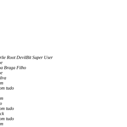
lie Root DevilBit Super User
ne
a Braga Filho
ne
ilva
im
com tudo
im
to
com tudo
ick
com tudo
im