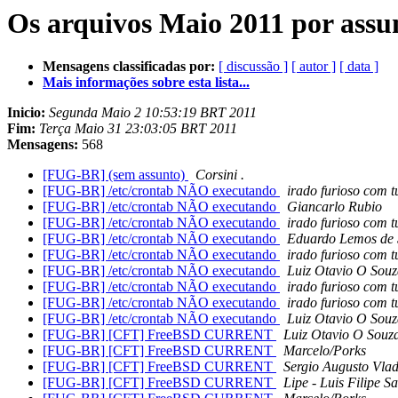
Os arquivos Maio 2011 por assu
Mensagens classificadas por:
[ discussão ]
[ autor ]
[ data ]
Mais informações sobre esta lista...
Inicio:
Segunda Maio 2 10:53:19 BRT 2011
Fim:
Terça Maio 31 23:03:05 BRT 2011
Mensagens:
568
[FUG-BR] (sem assunto)
Corsini .
[FUG-BR] /etc/crontab NÃO executando
irado furioso com 
[FUG-BR] /etc/crontab NÃO executando
Giancarlo Rubio
[FUG-BR] /etc/crontab NÃO executando
irado furioso com 
[FUG-BR] /etc/crontab NÃO executando
Eduardo Lemos de
[FUG-BR] /etc/crontab NÃO executando
irado furioso com 
[FUG-BR] /etc/crontab NÃO executando
Luiz Otavio O Sou
[FUG-BR] /etc/crontab NÃO executando
irado furioso com 
[FUG-BR] /etc/crontab NÃO executando
irado furioso com 
[FUG-BR] /etc/crontab NÃO executando
Luiz Otavio O Sou
[FUG-BR] [CFT] FreeBSD CURRENT
Luiz Otavio O Souz
[FUG-BR] [CFT] FreeBSD CURRENT
Marcelo/Porks
[FUG-BR] [CFT] FreeBSD CURRENT
Sergio Augusto Vlad
[FUG-BR] [CFT] FreeBSD CURRENT
Lipe - Luis Filipe S