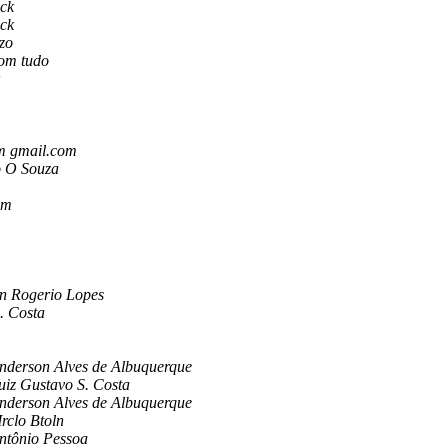
ick
ick
zzo
com tudo
m gmail.com
o O Souza
im
on Rogerio Lopes
. Costa
nderson Alves de Albuquerque
uiz Gustavo S. Costa
nderson Alves de Albuquerque
rclo Btoln
ntônio Pessoa