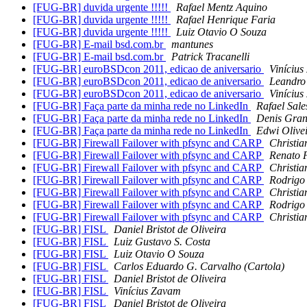
[FUG-BR] duvida urgente !!!!!
Rafael Mentz Aquino
[FUG-BR] duvida urgente !!!!!
Rafael Henrique Faria
[FUG-BR] duvida urgente !!!!!
Luiz Otavio O Souza
[FUG-BR] E-mail bsd.com.br
mantunes
[FUG-BR] E-mail bsd.com.br
Patrick Tracanelli
[FUG-BR] euroBSDcon 2011, edicao de aniversario
Viníciu
[FUG-BR] euroBSDcon 2011, edicao de aniversario
Leandro 
[FUG-BR] euroBSDcon 2011, edicao de aniversario
Viníciu
[FUG-BR] Faça parte da minha rede no LinkedIn
Rafael Sale
[FUG-BR] Faça parte da minha rede no LinkedIn
Denis Gran
[FUG-BR] Faça parte da minha rede no LinkedIn
Edwi Olivei
[FUG-BR] Firewall Failover with pfsync and CARP
Christia
[FUG-BR] Firewall Failover with pfsync and CARP
Renato F
[FUG-BR] Firewall Failover with pfsync and CARP
Christia
[FUG-BR] Firewall Failover with pfsync and CARP
Rodrigo
[FUG-BR] Firewall Failover with pfsync and CARP
Christia
[FUG-BR] Firewall Failover with pfsync and CARP
Rodrigo
[FUG-BR] Firewall Failover with pfsync and CARP
Christia
[FUG-BR] FISL
Daniel Bristot de Oliveira
[FUG-BR] FISL
Luiz Gustavo S. Costa
[FUG-BR] FISL
Luiz Otavio O Souza
[FUG-BR] FISL
Carlos Eduardo G. Carvalho (Cartola)
[FUG-BR] FISL
Daniel Bristot de Oliveira
[FUG-BR] FISL
Vinícius Zavam
[FUG-BR] FISL
Daniel Bristot de Oliveira