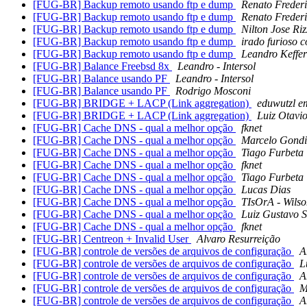
[FUG-BR] Backup remoto usando ftp e dump
Renato Freder
[FUG-BR] Backup remoto usando ftp e dump
Renato Freder
[FUG-BR] Backup remoto usando ftp e dump
Nilton Jose Ri
[FUG-BR] Backup remoto usando ftp e dump
irado furioso 
[FUG-BR] Backup remoto usando ftp e dump
Leandro Keffer
[FUG-BR] Balance Freebsd 8x
Leandro - Intersol
[FUG-BR] Balance usando PF
Leandro - Intersol
[FUG-BR] Balance usando PF
Rodrigo Mosconi
[FUG-BR] BRIDGE + LACP (Link aggregation)
eduwutzl e
[FUG-BR] BRIDGE + LACP (Link aggregation)
Luiz Otavi
[FUG-BR] Cache DNS - qual a melhor opção
fknet
[FUG-BR] Cache DNS - qual a melhor opção
Marcelo Gond
[FUG-BR] Cache DNS - qual a melhor opção
Tiago Furbeta
[FUG-BR] Cache DNS - qual a melhor opção
fknet
[FUG-BR] Cache DNS - qual a melhor opção
Tiago Furbeta
[FUG-BR] Cache DNS - qual a melhor opção
Lucas Dias
[FUG-BR] Cache DNS - qual a melhor opção
TIsOrA - Wils
[FUG-BR] Cache DNS - qual a melhor opção
Luiz Gustavo S
[FUG-BR] Cache DNS - qual a melhor opção
fknet
[FUG-BR] Centreon + Invalid User
Alvaro Resurreição
[FUG-BR] controle de versões de arquivos de configuração
A
[FUG-BR] controle de versões de arquivos de configuração
L
[FUG-BR] controle de versões de arquivos de configuração
A
[FUG-BR] controle de versões de arquivos de configuração
M
[FUG-BR] controle de versões de arquivos de configuração
A