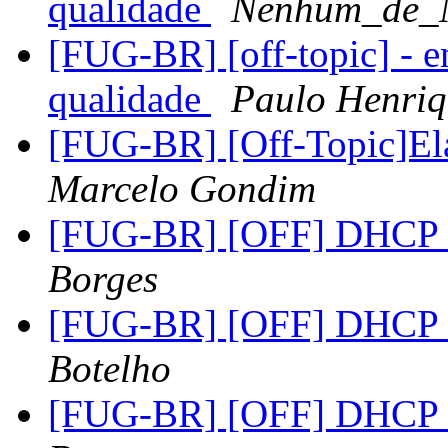
qualidade
Nenhum_de_
[FUG-BR] [off-topic] - 
qualidade
Paulo Henriq
[FUG-BR] [Off-Topic]El
Marcelo Gondim
[FUG-BR] [OFF] DHCP 
Borges
[FUG-BR] [OFF] DHCP 
Botelho
[FUG-BR] [OFF] DHCP 