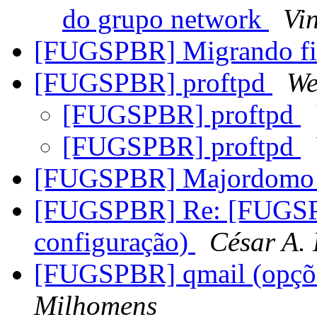
do grupo network
Vin
[FUGSPBR] Migrando fi
[FUGSPBR] proftpd
We
[FUGSPBR] proftpd
[FUGSPBR] proftpd
[FUGSPBR] Majordom
[FUGSPBR] Re: [FUGSPB
configuração)
César A.
[FUGSPBR] qmail (opçõe
Milhomens