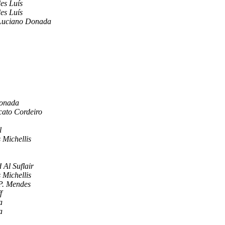
es Luís
es Luís
Luciano Donada
Donada
ato Cordeiro
l
 Michellis
Al Suflair
 Michellis
P. Mendes
f
a
a