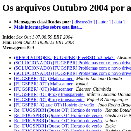
Os arquivos Outubro 2004 por a
Mensagens classificadas por:
[ discussão ]
[ autor ]
[ data ]
Mais informações sobre esta lista...
Inicio:
Sex Out 1 07:08:59 BRT 2004
Fim:
Dom Out 31 19:39:23 BRT 2004
Mensagens:
829
(RESOLVIDO)RE: [FUGSPBR] FreeBSD 5.3 beta7
Alexan
(SOLUCIONADO) [FUGSPBR] Problemas com o novo driver
(SOLUCIONADO) [FUGSPBR] Problemas com o novo driver
(SOLUCIONADO) [FUGSPBR] Problemas com o novo driver
[FUGSPBR] (OT) Mailscanner
Márcio Luciano Donada
[FUGSPBR] (OT) Mailscanner
ronkot
[FUGSPBR] (OT) Mailscanner
Éderson Chimbida
[FUGSPBR] (OT)Proxy transparente
Márcio Luciano Donad
[FUGSPBR] (OT)Proxy transparente
Rafael B Albuquerque
[FUGSPBR] (Quase OT) Horário de verão
Joao Rocha Brag
Re: [FUGSPBR] (Quase OT) Horário de verão
Renato Botel
Re: [FUGSPBR] (Quase OT) Horário de verão
Gustavo De N
Re: [FUGSPBR] (Quase OT) Horário de verão
yahoo
Re: [FUGSPBR] (Quase OT) Horário de verão
Eicke