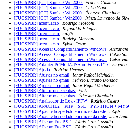
[FUGSPBR] [OT] Samba / Win2000
Francis Guslinski
[FUGSPBR] [OT] Samba / Win2000
Celso Viana
[FUGSPBR] [OT] Samba / Win2000
Éderson Chimbida
[FUGSPBR] [OT] Samba / Win2000
Irineu Lourenco da Silv
[FUGSPBR] acentuacao
Rodrigo Mosconi
[FUGSPBR] acentuacao
Reginaldo Filippus
[FUGSPBR] acentuacao
m0f0x
[FUGSPBR] acentuacao
Rodrigo Mosconi
[FUGSPBR] acentuacao
Sylvio Cesar
[FUGSPBR] Acessar Compartilhamento Windows
Alexandre
[FUGSPBR] Acessar Compartilhamento Windows
Pablo San
[FUGSPBR] Acessar Compartilhamento Windows
Celso Via
[FUGSPBR] Adapter PCMCIA/ISA no Freebsd 5.x
eugenio
[FUGSPBR] Ajuda
Rodrigo Hermes
[FUGSPBR] Ajustes no qmail
Ionar Rafael Michielin
[FUGSPBR] Ajustes no qmail
Márcio Luciano Donada
[FUGSPBR] Ajustes no qmail
Ionar Rafael Michielin
[FUGSPBR] Alteracao de senhas
Eicke
[FUGSPBR] Alteracao de senhas
Éderson Chimbida
[FUGSPBR] Analisador de Log - IPFW
Rodrigo Castro
[FUGSPBR] APACHE2 + PHP + SSL + PYNTHON + MY
[FUGSPBR] Apache hospedado em micro da rede
m0f0x
[FUGSPBR] Apache hospedado em micro da rede
Jean Duar
[FUGSPBR] AP com FreeBSD
Fábio Cruz Gusmão
[FUGSPBR] AP com FreeBSD
Fábio Cruz Gusmão