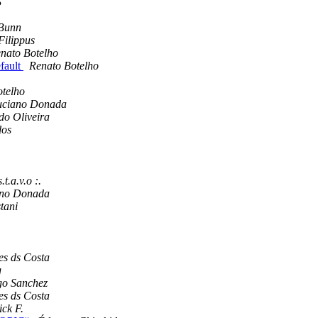
S
 Bunn
Filippus
nato Botelho
fault
Renato Botelho
telho
uciano Donada
o Oliveira
los
.t.a.v.o :.
ano Donada
tani
es ds Costa
g
go Sanchez
es ds Costa
ick F.