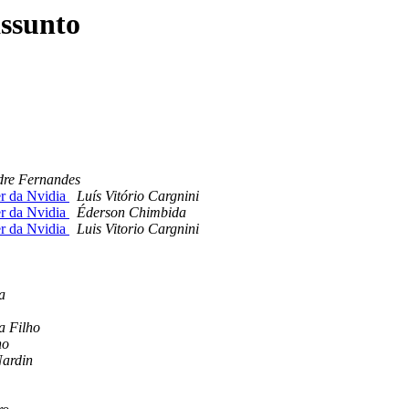
ssunto
dre Fernandes
 da Nvidia
Luís Vitório Cargnini
 da Nvidia
Éderson Chimbida
 da Nvidia
Luis Vitorio Cargnini
a
a Filho
ho
ardin