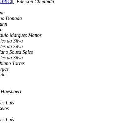
OPIC||
Éderson Chimbida
unn
ano Donada
Bunn
to
aulo Marques Mattos
es da Silva
es da Silva
iano Sousa Sales
es da Silva
biano Torres
rges
ada
 Haesbaert
es Luís
celos
es Luís