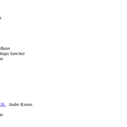
a
 Bunn
tiago Sanchez
na
SQL
Andre Kronis
te