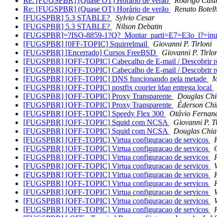
Re: [FUGSPBR] (Quase OT) Horário de verão
Rodrigo Cast
Re: [FUGSPBR] (Quase OT) Horário de verão
Renato Botel
[FUGSPBR] 5.3 STABLE?
Sylvio Cesar
[FUGSPBR] 5.3 STABLE?
Nilson Debatin
[FUGSPBR]=?ISO-8859-1?Q?_Montar_parti=E7=E3o_l?=inu
[FUGSPBR] [0FF-TOPIC] Squirrelmail
Giovanni P. Tirloni
[FUGSPBR] [Encerrado] Cursos FreeBSD
Giovanni P. Tirlo
[FUGSPBR] [OFF-TOPIC] Cabeçalho de E-mail / Descobrir r
[FUGSPBR] [OFF-TOPIC] Cabeçalho de E-mail / Descobrir r
[FUGSPBR] [OFF-TOPIC] DNS funcionando pela metade
M
[FUGSPBR] [OFF-TOPIC] postfix courier ldap entrega local
[FUGSPBR] [OFF-TOPIC] Proxy Transparente
Douglas Chi
[FUGSPBR] [OFF-TOPIC] Proxy Transparente
Éderson Ch
[FUGSPBR] [OFF-TOPIC] Speedy Flex 300
Otávio Fernan
[FUGSPBR] [OFF-TOPIC] Squid com NCSA
Giovanni P. Ti
[FUGSPBR] [OFF-TOPIC] Squid com NCSA
Douglas Chia
[FUGSPBR] [OFF-TOPIC] Virtua configuracao de servicos
[FUGSPBR] [OFF-TOPIC] Virtua configuracao de servicos
[FUGSPBR] [OFF-TOPIC] Virtua configuracao de servicos
[FUGSPBR] [OFF-TOPIC] Virtua configuracao de servicos
[FUGSPBR] [OFF-TOPIC] Virtua configuracao de servicos
[FUGSPBR] [OFF-TOPIC] Virtua configuracao de servicos
[FUGSPBR] [OFF-TOPIC] Virtua configuracao de servicos
[FUGSPBR] [OFF-TOPIC] Virtua configuracao de servicos
[FUGSPBR] [OFF-TOPIC] Virtua configuracao de servicos