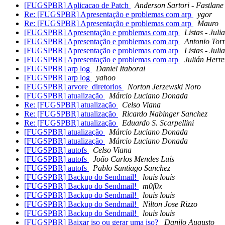
[FUGSPBR] Aplicacao de Patch
Anderson Sartori - Fastlane
Re: [FUGSPBR] Apresentação e problemas com arp
ygor
Re: [FUGSPBR] Apresentação e problemas com arp
Mauro
[FUGSPBR] Apresentação e problemas com arp
Listas - Jul
[FUGSPBR] Apresentação e problemas com arp
Antonio Torr
[FUGSPBR] Apresentação e problemas com arp
Listas - Jul
[FUGSPBR] Apresentação e problemas com arp
Julián Herre
[FUGSPBR] arp log
Daniel Itaborai
[FUGSPBR] arp log
yahoo
[FUGSPBR] arvore_diretorios
Norton Jerzewski Noro
[FUGSPBR] atualização
Márcio Luciano Donada
Re: [FUGSPBR] atualização
Celso Viana
Re: [FUGSPBR] atualização
Ricardo Nabinger Sanchez
Re: [FUGSPBR] atualização
Eduardo S. Scarpellini
[FUGSPBR] atualização
Márcio Luciano Donada
[FUGSPBR] atualização
Márcio Luciano Donada
[FUGSPBR] autofs
Celso Viana
[FUGSPBR] autofs
João Carlos Mendes Luís
[FUGSPBR] autofs
Pablo Santiago Sanchez
[FUGSPBR] Backup do Sendmail!
louis louis
[FUGSPBR] Backup do Sendmail!
m0f0x
[FUGSPBR] Backup do Sendmail!
louis louis
[FUGSPBR] Backup do Sendmail!
Nilton Jose Rizzo
[FUGSPBR] Backup do Sendmail!
louis louis
[FUGSPBR] Baixar iso ou gerar uma iso?
Danilo Augusto