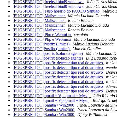
[FUGSPBR] [OT] freebsd bind9 windows
João Carlos Mend
[FUGSPBR] [OT] freebsd bind9 windows
João Carlos Mend
[FUGSPBR] [OT] Fuso horario do PAULO Santigo
Márcio 
[FUGSPBR] [OT] Mailscanner
Márcio Luciano Donada
[FUGSPBR] [OT] Mailscanner
Renato Botelho
[FUGSPBR] [OT] Mailscanner
Márcio Luciano Donada
[FUGSPBR] [OT] Mailscanner
Renato Botelho
[FUGSPBR] [OT] Php e Webmiau
cucoloto
[FUGSPBR] [OT] Php e Webmiau
Márcio Luciano Donada
[FUGSPBR] [OT]Postfix (limites)
Márcio Luciano Donada
[FUGSPBR] [OT]Postfix (limites)
Marcelo Gondim
[FUGSPBR] [OT]postfix (solucao agente)
Márcio Luciano 
[FUGSPBR] [OT]postfix (solucao agente)
Luiz Eduardo Ronc
[FUGSPBR] [OT] postfix detectar tipo real do arquivo
ronkot
[FUGSPBR] [OT] postfix detectar tipo real do arquivo
wende
[FUGSPBR] [OT] postfix detectar tipo real do arquivo
Deives
[FUGSPBR] [OT] postfix detectar tipo real do arquivo
ronkot
[FUGSPBR] [OT] postfix detectar tipo real do arquivo
ronkot
[FUGSPBR] [OT] postfix detectar tipo real do arquivo
Ahmed 
[FUGSPBR] [OT] postfix detectar tipo real do arquivo
Deives
[FUGSPBR] [OT] qmail + Vpopmail + Mysql
João Ricardo 
[FUGSPBR] [OT] qmail + Vpopmail + Mysql
Rodrigo Graef
[FUGSPBR] [OT] Samba / Win2000
Irineu Lourenco da Silv
[FUGSPBR] [OT] Samba / Win2000
Irineu Lourenco da Silv
[FUGSPBR] [OT] Samba / Win2000
Djony W Tambosi