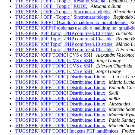
[FUGSPBR] [ OFF - Toppic ] Resumo Sistema
Leandro L J 
[FUGSPBR] [ OFF - Toppic ] RUDE
Alexandre Bunn
[FUGSPBR] [ OFF - Toppic ] Sincronizar relogio
Alexandre
[FUGSPBR] [ OFF - Toppic ] Sincronizar relogio
Reginaldo 
[FUGSPBR] [OFF] - Usando o maildrop no .qmail-default
Re
[FUGSPBR] [OFF] Problemas usando o maildrop no .qmail-de
[FUGSPBR] [Off Topic] -PHP com free4.10-stable
cucoloto
[FUGSPBR] [Off Topic] -PHP com free4.10-stable
Renato Bo
[FUGSPBR] [Off Topic] -PHP com free4.10-stable
Márcio L
[FUGSPBR] [Off Topic] -PHP com free4.10-stable
A.Fernand
[FUGSPBR] [OFF TOPIC] CVS e SSH
Alexandre Vasconce
[FUGSPBR] [OFF TOPIC] CVS e SSH
Jorge Godoy
[FUGSPBR] [OFF TOPIC] CVS e SSH
Éderson Chimbida
[FUGSPBR] [OFF TOPIC] CVS e SSH
Jorge Godoy
[FUGSPBR] [OFF TOPIC] Distribuicao Linux
.: L.u.i.s G.u.s
[FUGSPBR] [OFF TOPIC] Distribuicao Linux
Márcio Luci
[FUGSPBR] [OFF TOPIC] Distribuicao Linux
Eduardo Cres
[FUGSPBR] [OFF TOPIC] Distribuicao Linux
Skull
[FUGSPBR] [OFF TOPIC] Distribuicao Linux
m0f0x
[FUGSPBR] [OFF TOPIC] Distribuicao Linux
Alessandro
[FUGSPBR] [OFF TOPIC] Distribuicao Linux
Marcelo Soar
[FUGSPBR] [OFF TOPIC] Distribuicao Linux
Marcelo Eyn
[FUGSPBR] [OFF TOPIC] Distribuicao Linux
Pablo Santia
[FUGSPBR] [OFF TOPIC] Distribuicao Linux
Marcelo Soar
[FUGSPBR] [OFF TOPIC] Imagens PHP randômicas
Freder