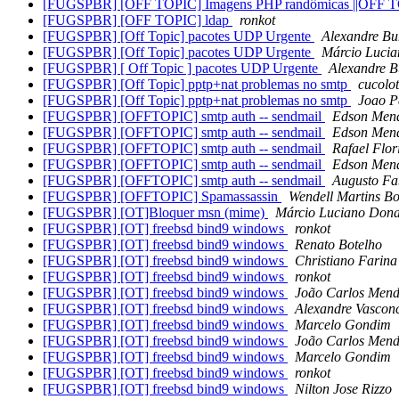
[FUGSPBR] [OFF TOPIC] Imagens PHP randômicas ||OFF T
[FUGSPBR] [OFF TOPIC] ldap
ronkot
[FUGSPBR] [Off Topic] pacotes UDP Urgente
Alexandre B
[FUGSPBR] [Off Topic] pacotes UDP Urgente
Márcio Luci
[FUGSPBR] [ Off Topic ] pacotes UDP Urgente
Alexandre 
[FUGSPBR] [Off Topic] pptp+nat problemas no smtp
cucolo
[FUGSPBR] [Off Topic] pptp+nat problemas no smtp
Joao P
[FUGSPBR] [OFFTOPIC] smtp auth -- sendmail
Edson Mend
[FUGSPBR] [OFFTOPIC] smtp auth -- sendmail
Edson Mend
[FUGSPBR] [OFFTOPIC] smtp auth -- sendmail
Rafael Flor
[FUGSPBR] [OFFTOPIC] smtp auth -- sendmail
Edson Mend
[FUGSPBR] [OFFTOPIC] smtp auth -- sendmail
Augusto Fa
[FUGSPBR] [OFFTOPIC] Spamassassin
Wendell Martins Bo
[FUGSPBR] [OT]Bloquer msn (mime)
Márcio Luciano Don
[FUGSPBR] [OT] freebsd bind9 windows
ronkot
[FUGSPBR] [OT] freebsd bind9 windows
Renato Botelho
[FUGSPBR] [OT] freebsd bind9 windows
Christiano Farina
[FUGSPBR] [OT] freebsd bind9 windows
ronkot
[FUGSPBR] [OT] freebsd bind9 windows
João Carlos Mend
[FUGSPBR] [OT] freebsd bind9 windows
Alexandre Vascon
[FUGSPBR] [OT] freebsd bind9 windows
Marcelo Gondim
[FUGSPBR] [OT] freebsd bind9 windows
João Carlos Mend
[FUGSPBR] [OT] freebsd bind9 windows
Marcelo Gondim
[FUGSPBR] [OT] freebsd bind9 windows
ronkot
[FUGSPBR] [OT] freebsd bind9 windows
Nilton Jose Rizzo