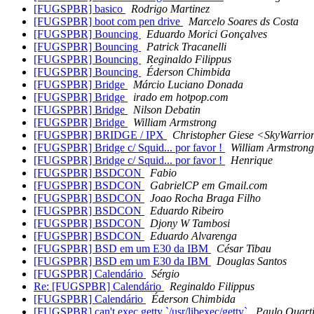
[FUGSPBR] basico
Rodrigo Martinez
[FUGSPBR] boot com pen drive
Marcelo Soares ds Costa
[FUGSPBR] Bouncing
Eduardo Morici Gonçalves
[FUGSPBR] Bouncing
Patrick Tracanelli
[FUGSPBR] Bouncing
Reginaldo Filippus
[FUGSPBR] Bouncing
Éderson Chimbida
[FUGSPBR] Bridge
Márcio Luciano Donada
[FUGSPBR] Bridge
irado em hotpop.com
[FUGSPBR] Bridge
Nilson Debatin
[FUGSPBR] Bridge
William Armstrong
[FUGSPBR] BRIDGE / IPX
Christopher Giese <SkyWarrio
[FUGSPBR] Bridge c/ Squid... por favor !
William Armstrong
[FUGSPBR] Bridge c/ Squid... por favor !
Henrique
[FUGSPBR] BSDCON
Fabio
[FUGSPBR] BSDCON
GabrielCP em Gmail.com
[FUGSPBR] BSDCON
Joao Rocha Braga Filho
[FUGSPBR] BSDCON
Eduardo Ribeiro
[FUGSPBR] BSDCON
Djony W Tambosi
[FUGSPBR] BSDCON
Eduardo Alvarenga
[FUGSPBR] BSD em um E30 da IBM
César Tibau
[FUGSPBR] BSD em um E30 da IBM
Douglas Santos
[FUGSPBR] Calendário
Sérgio
Re: [FUGSPBR] Calendário
Reginaldo Filippus
[FUGSPBR] Calendário
Éderson Chimbida
[FUGSPBR] can't exec getty `/usr/libexec/getty`
Paulo Quarti