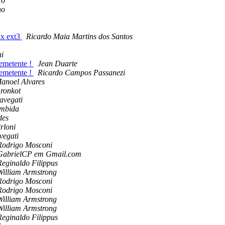
ro
ho
x ext3
Ricardo Maia Martins dos Santos
ni
emetente !
Jean Duarte
emetente !
Ricardo Campos Passanezi
anoel Alvares
ronkot
avegati
imbida
des
rloni
vegati
Rodrigo Mosconi
GabrielCP em Gmail.com
Reginaldo Filippus
William Armstrong
Rodrigo Mosconi
Rodrigo Mosconi
William Armstrong
William Armstrong
Reginaldo Filippus