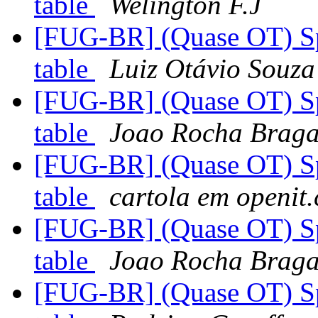
table
Welington F.J
[FUG-BR] (Quase OT) Sp
table
Luiz Otávio Souza
[FUG-BR] (Quase OT) Sp
table
Joao Rocha Braga
[FUG-BR] (Quase OT) Sp
table
cartola em openit
[FUG-BR] (Quase OT) Sp
table
Joao Rocha Braga
[FUG-BR] (Quase OT) Sp