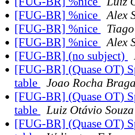
[FUG-BR] %nice
Luiz 
[FUG-BR] %nice
Alex 
[FUG-BR] %nice
Tiago
[FUG-BR] %nice
Alex 
[FUG-BR] (no subject)
[FUG-BR] (Quase OT) Sp
table
Joao Rocha Braga
[FUG-BR] (Quase OT) Sp
table
Luiz Otávio Souza
[FUG-BR] (Quase OT) Sp