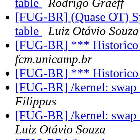
table
Rodrigo Graeff
[FUG-BR] (Quase OT) Sp
table
Luiz Otávio Souza
[FUG-BR] *** Historico d
fcm.unicamp.br
[FUG-BR] *** Historico d
[FUG-BR] /kernel: swap_
Filippus
[FUG-BR] /kernel: swap_
Luiz Otávio Souza