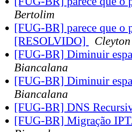
[FUG-BR] parece que o pf
Bertolim
[FUG-BR] parece que o pf
[RESOLVIDO]
Cleyton
[FUG-BR] Diminuir espa
Biancalana
[FUG-BR] Diminuir espa
Biancalana
[FUG-BR] DNS Recursi
[FUG-BR] Migração I