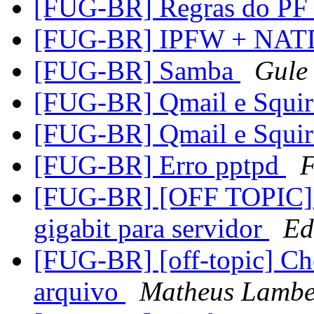
[FUG-BR] Regras do PF 
[FUG-BR] IPFW + NAT
[FUG-BR] Samba
Gule
[FUG-BR] Qmail e Squir
[FUG-BR] Qmail e Squir
[FUG-BR] Erro pptpd
F
[FUG-BR] [OFF TOPIC] s
gigabit para servidor
Ed
[FUG-BR] [off-topic] Ch
arquivo
Matheus Lamber