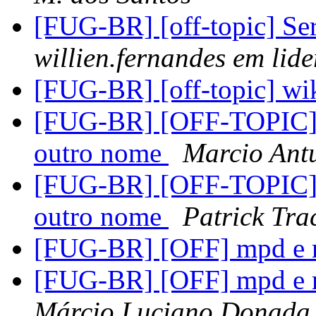
[FUG-BR] [off-topic] Se
willien.fernandes em lide
[FUG-BR] [off-topic] wi
[FUG-BR] [OFF-TOPIC]Ba
outro nome
Marcio Ant
[FUG-BR] [OFF-TOPIC]Ba
outro nome
Patrick Tra
[FUG-BR] [OFF] mpd e 
[FUG-BR] [OFF] mpd e ra
Márcio Luciano Donada