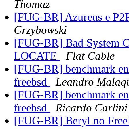
Thomaz
[FUG-BR] Azureus e P2
Grzybowski
[FUG-BR] Bad System C
LOCATE
Flat Cable
[FUG-BR] benchmark ent
freebsd
Leandro Malaq
[FUG-BR] benchmark ent
freebsd
Ricardo Carlini
[FUG-BR] Beryl no Fr